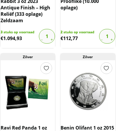
Rabbit 3 oz 2023
Prooflike (10.000
Antique Finish – High
oplage)
Reliëf (333 oplage)
Zeldzaam
3
stuks op voorraad
2
stuks op voorraad
€
1.094,93
€
112,77
Zilver
Zilver
Ravi Red Panda 1 oz
Benin Olifant 1 oz 2015