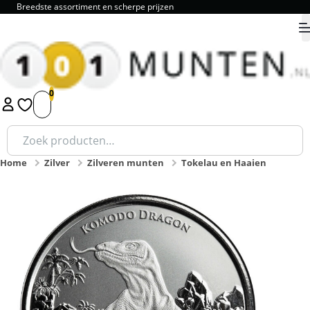
Breedste assortiment en scherpe prijzen
9.8
1
2
3
4
5
Zoeken
naar:
Home
Zilver
Zilveren munten
Tokelau en Haaien