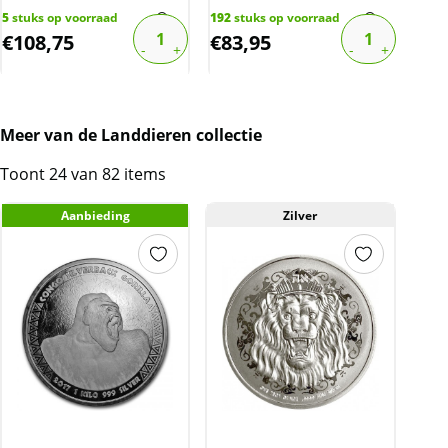
5
stuks op voorraad
192
stuks op voorraad
94
st
€
108,75
€
83,95
€
8
Meer van de Landdieren collectie
Toont 24 van 82 items
Aanbieding
Zilver