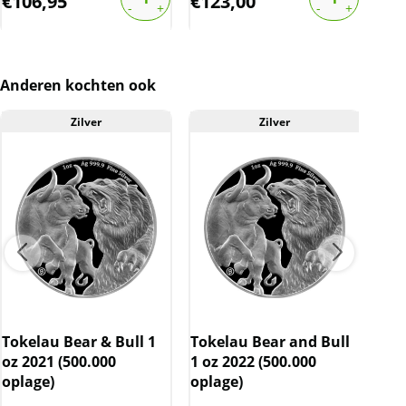
€
106,95
€
123,00
€
1
website is inclusief btw.
Anderen kochten ook
Zilver
Zilver
Tokelau Bear & Bull 1
Tokelau Bear and Bull
Mas
oz 2021 (500.000
1 oz 2022 (500.000
God
oplage)
oplage)
Ro