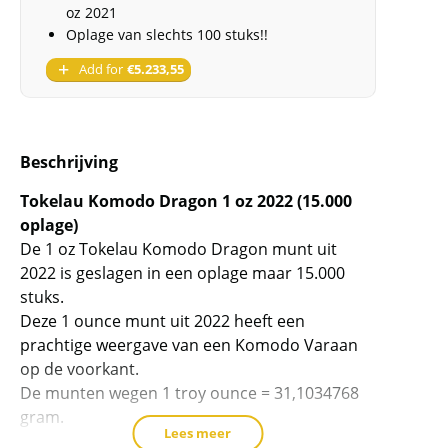
oz 2021
Oplage van slechts 100 stuks!!
Add for
€
5.233,55
Beschrijving
Tokelau Komodo Dragon 1 oz 2022 (15.000
oplage)
De 1 oz Tokelau Komodo Dragon munt uit
2022 is geslagen in een oplage maar 15.000
stuks.
Deze 1 ounce munt uit 2022 heeft een
prachtige weergave van een Komodo Varaan
op de voorkant.
De munten wegen 1 troy ounce = 31,1034768
gram.
Lees meer
Wij hebben deze munt ook in een Antique