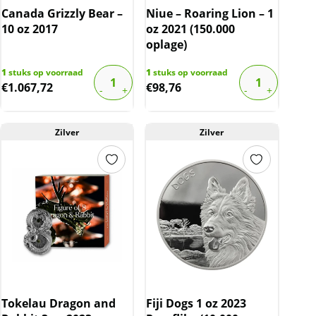
Canada Grizzly Bear –
Niue – Roaring Lion – 1
10 oz 2017
oz 2021 (150.000
oplage)
1
stuks op voorraad
1
stuks op voorraad
€
1.067,72
€
98,76
Zilver
Zilver
Tokelau Dragon and
Fiji Dogs 1 oz 2023