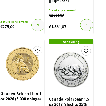
(pop=26/2)
1
stuks op voorraad
€
2.061,87
3
stuks op voorraad
€
275,00
€
1.561,87
Aanbieding
Gouden British Lion 1
oz 2026 (5.000 oplage)
Canada Polarbear 1.5
oz 2013 (slechts 25%