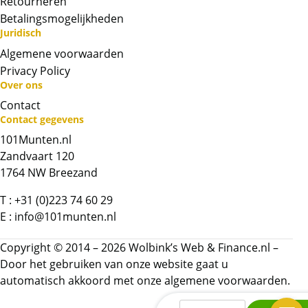
Retourneren
BTW
Betalingsmogelijkheden
Dit product wordt onder de margeregel
Juridisch
verhandeld. Dit houdt in dat wij btw afdragen
Algemene voorwaarden
over de marge die wij behalen op dit product.
Privacy Policy
De btw mag hierdoor door ons niet op de
Over ons
factuur vermeld worden. De prijs op de
Contact
website is inclusief btw.
Contact gegevens
101Munten.nl
Chat met ons
Zandvaart 120
1764 NW Breezand
Whatsapp ons!
T :
+31 (0)223 74 60 29
E :
info@101munten.nl
Bel ons
Copyright © 2014 – 2026 Wolbink’s Web & Finance.nl –
Door het gebruiken van onze website gaat u
Contactformulier
automatisch akkoord met onze
algemene voorwaarden.
Tokelau
Naam
*