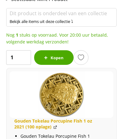
Dit product is onderdeel van een collectie
Bekijk alle items uit deze collectie ⤵
Nog
1
stuks op voorraad. Voor 20:00 uur betaald,
volgende werkdag verzonden!
Tokelau
Kopen
Komodo
Dragon
1
oz
2022
(15.000
oplage)
aantal
Gouden Tokelau Porcupine Fish 1 oz
2021 (100 oplage)
Gouden Tokelau Porcupine Fish 1