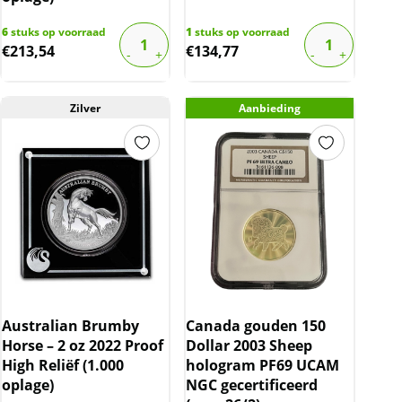
6
stuks op voorraad
1
stuks op voorraad
€
213,54
€
134,77
Zilver
Aanbieding
Australian Brumby
Canada gouden 150
Horse – 2 oz 2022 Proof
Dollar 2003 Sheep
High Reliëf (1.000
hologram PF69 UCAM
oplage)
NGC gecertificeerd