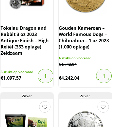
Tokelau Dragon and
Gouden Kameroen –
Rabbit 3 oz 2023
World Famous Dogs –
Antique Finish – High
Chihuahua – 1 oz 2023
Reliëf (333 oplage)
(1.000 oplage)
Zeldzaam
4
stuks op voorraad
€
4.742,04
3
stuks op voorraad
€
1.097,57
€
4.242,04
Zilver
Zilver