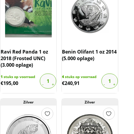
Ravi Red Panda 1 oz
Benin Olifant 1 oz 2014
2018 (Frosted UNC)
(5.000 oplage)
(3.000 oplage)
1
stuks op voorraad
4
stuks op voorraad
€
195,00
€
240,91
Zilver
Zilver