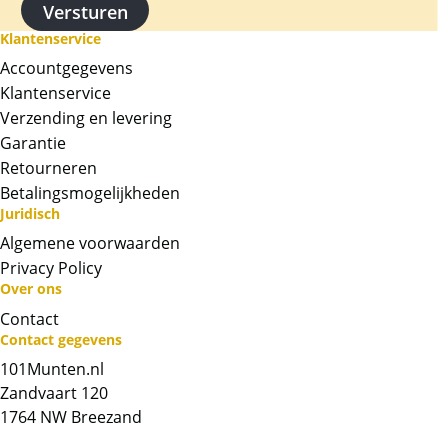
pure beleggingsmunten (maar geen garantie
natuurlijk).
Klantenservice
Accountgegevens
Levering
Klantenservice
De munten zijn worden in een passende
Verzending en levering
capsule geleverd.
Garantie
Kwaliteit
Retourneren
De munten worden uit voorraad geleverd, en
Betalingsmogelijkheden
Juridisch
komen daarmee niet rechtstreeks van de
producent af. De munten kunnen soms
Algemene voorwaarden
krassen, aanslag en/of melkvlekken bevatten.
Privacy Policy
Over ons
BTW
Contact
Gouden munten zijn vrijgesteld van btw.
Contact gegevens
101Munten.nl
Chat met ons
Zandvaart 120
1764 NW Breezand
Whatsapp ons!