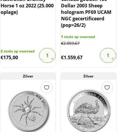
Horse 1 oz 2022 (25.000
Dollar 2003 Sheep
oplage)
hologram PF69 UCAM
NGC gecertificeerd
(pop=26/2)
1
stuks op voorraad
€
2.059,67
2
stuks op voorraad
€
175,00
€
1.559,67
Zilver
Zilver