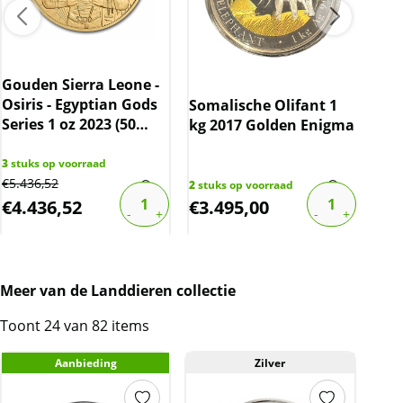
Gouden Sierra Leone -
Gou
Osiris - Egyptian Gods
Par
Somalische Olifant 1
Series 1 oz 2023 (50
oz 
kg 2017 Golden Enigma
oplage)
3
stuks op voorraad
1
stu
€
5.436,52
€
4.6
2
stuks op voorraad
€
4.436,52
€
3.495,00
€
4
Meer van de Landdieren collectie
Toont 24 van 82 items
Aanbieding
Zilver