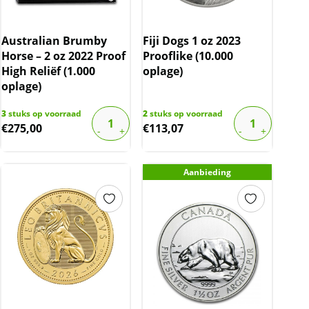
Australian Brumby
Fiji Dogs 1 oz 2023
Horse – 2 oz 2022 Proof
Prooflike (10.000
High Reliëf (1.000
oplage)
oplage)
3
stuks op voorraad
2
stuks op voorraad
€
275,00
€
113,07
Aanbieding