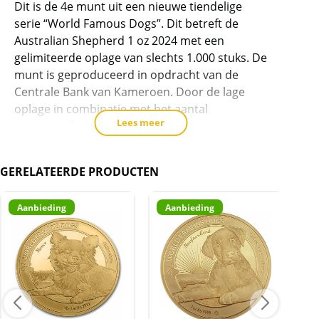
Australian
Dit is de 4e munt uit een nieuwe tiendelige
Shepherd
serie “World Famous Dogs”. Dit betreft de
1
Australian Shepherd 1 oz 2024 met een
oz
gelimiteerde oplage van slechts 1.000 stuks. De
2024
munt is geproduceerd in opdracht van de
(1.000
Centrale Bank van Kameroen. Door de lage
oplage)
oplage in combinatie met het aantal
Lees meer
aantal
hondenliefhebbers, is dit een munt met
potentie. De kans dat de verzamelwaarde in de
toekomst gaat oplopen is groter dan bij pure
GERELATEERDE PRODUCTEN
beleggingsmunten (maar geen garantie
natuurlijk).
Aanbieding
Aanbieding
A
Levering
De munten zijn worden in een passende
capsule geleverd.
Kwaliteit
De munten worden uit voorraad geleverd, en