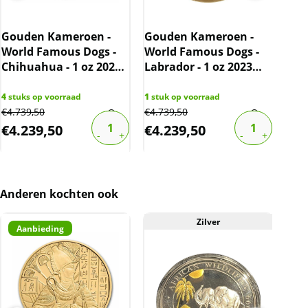
komen daarmee niet rechtstreeks van de
producent af. De munten kunnen soms
krassen, aanslag en/of melkvlekken bevatten.
Gouden Kameroen -
Gouden Kameroen -
Gou
World Famous Dogs -
World Famous Dogs -
Wor
BTW
Chihuahua - 1 oz 2023
Labrador - 1 oz 2023
Tibe
Gouden munten zijn vrijgesteld van btw.
(1.000 oplage)
(1.000 oplage)
(1.
4
stuks op voorraad
1
stuk op voorraad
2
stu
€
4.739,50
€
4.739,50
€
4.4
€
4.239,50
€
4.239,50
€
4
Anderen kochten ook
Zilver
Aanbieding
A