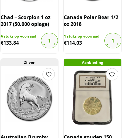
Chad – Scorpion 1 oz
Canada Polar Bear 1/2
2017 (50.000 oplage)
oz 2018
4
stuks op voorraad
1
stuks op voorraad
€
133,84
€
114,03
Zilver
Aanbieding
Australian Brumby
Canada gouden 150