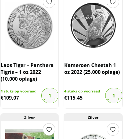
Laos Tiger – Panthera
Kameroen Cheetah 1
Tigris – 1 oz 2022
oz 2022 (25.000 oplage)
(10.000 oplage)
1
stuks op voorraad
4
stuks op voorraad
€
109,07
€
115,45
Zilver
Zilver