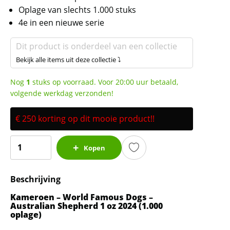
Oplage van slechts 1.000 stuks
4e in een nieuwe serie
Dit product is onderdeel van een collectie
Bekijk alle items uit deze collectie ⤵
Nog
1
stuks op voorraad. Voor 20:00 uur betaald,
volgende werkdag verzonden!
€ 250 korting op dit mooie product!!
Gouden
Kopen
Kameroen
-
Beschrijving
World
Famous
Kameroen – World Famous Dogs –
Dogs
Australian Shepherd 1 oz 2024 (1.000
oplage)
-