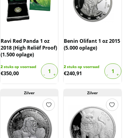
Ravi Red Panda 1 oz
Benin Olifant 1 oz 2015
2018 (High Reliëf Proof)
(5.000 oplage)
(1.500 oplage)
2
stuks op voorraad
2
stuks op voorraad
€
350,00
€
240,91
Zilver
Zilver