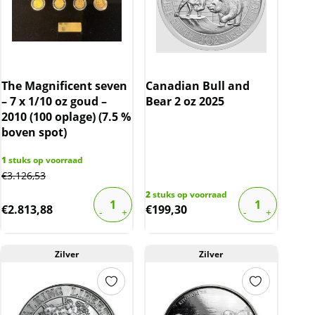
The Magnificent seven
Canadian Bull and
– 7 x 1/10 oz goud –
Bear 2 oz 2025
2010 (100 oplage) (7.5 %
boven spot)
1
stuks op voorraad
€
3.126,53
2
stuks op voorraad
€
2.813,88
€
199,30
Zilver
Zilver