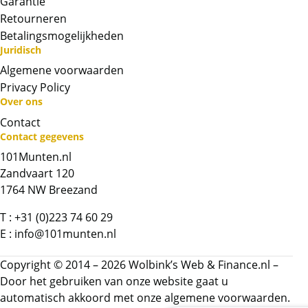
Garantie
Retourneren
Betalingsmogelijkheden
Juridisch
Algemene voorwaarden
Privacy Policy
Over ons
Contact
Neem contact op met op!
Contact gegevens
101Munten.nl
Chat met ons
Zandvaart 120
1764 NW Breezand
Whatsapp ons!
T :
+31 (0)223 74 60 29
E :
info@101munten.nl
Bel ons
Copyright © 2014 – 2026 Wolbink’s Web & Finance.nl –
Contactformulier
Door het gebruiken van onze website gaat u
automatisch akkoord met onze
algemene voorwaarden.