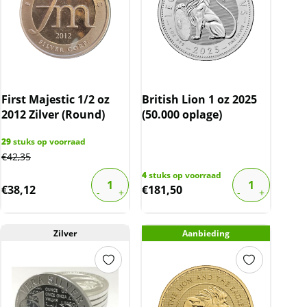
First Majestic 1/2 oz
British Lion 1 oz 2025
2012 Zilver (Round)
(50.000 oplage)
29
stuks op voorraad
€
42,35
4
stuks op voorraad
€
38,12
€
181,50
Zilver
Aanbieding