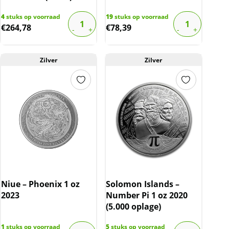
4
stuks op voorraad
19
stuks op voorraad
€
264,78
€
78,39
Zilver
Zilver
Niue – Phoenix 1 oz
Solomon Islands –
2023
Number Pi 1 oz 2020
(5.000 oplage)
1
stuks op voorraad
5
stuks op voorraad