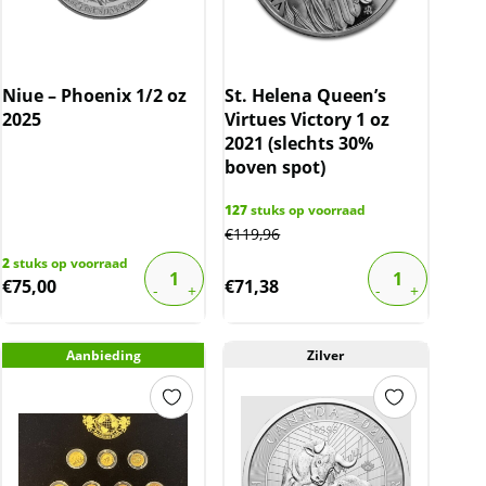
Niue – Phoenix 1/2 oz
St. Helena Queen’s
2025
Virtues Victory 1 oz
2021 (slechts 30%
boven spot)
127
stuks op voorraad
€
119,96
2
stuks op voorraad
€
75,00
€
71,38
Aanbieding
Zilver