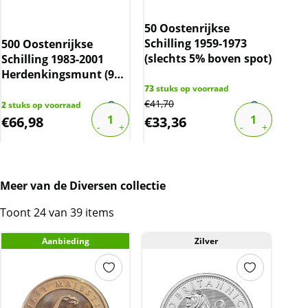
50 Oostenrijkse
Schilling 1959-1973
500 Oostenrijkse
Mas
(slechts 5% boven spot)
Schilling 1983-2001
1 o
Herdenkingsmunt (925
Fro
zilver)
73
stuks op voorraad
€
41,70
2
stuks op voorraad
36
st
€
66,98
€
33,36
€
8
Meer van de Diversen collectie
Toont 24 van 39 items
Aanbieding
Zilver