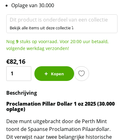
Oplage van 30.000
Dit product is onderdeel van een collectie
Bekijk alle items uit deze collectie ⤵
Nog
9
stuks op voorraad. Voor 20:00 uur betaald,
volgende werkdag verzonden!
€
82,16
Proclamation
Kopen
Pillar
dollar
Beschrijving
(VTRAQUE-
PLVS)
Proclamation Pillar Dollar 1 oz 2025 (30.000
1
oplage)
oz
Deze munt uitgebracht door de Perth Mint
2025
toont de Spaanse Proclamation Pilaardollar.
(30.000
Dit verwijst naar twee belangrijke historische
oplage)