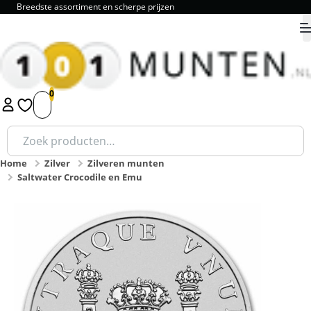
Breedste assortiment en scherpe prijzen
9.8
1
2
3
4
5
Zoeken
naar:
Home
Zilver
Zilveren munten
Saltwater Crocodile en Emu