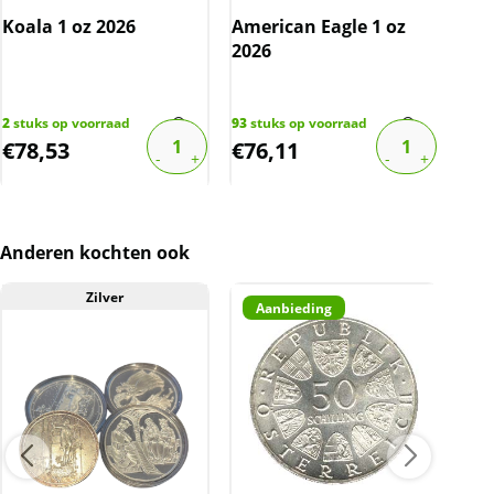
producent af. De munten kunnen soms
Koala 1 oz 2026
American Eagle 1 oz
Mas
krassen, aanslag en/of melkvlekken bevatten.
2026
Doll
BTW
Ro
Deze zilveren munten zijn belast met 21% btw.
2
stuks op voorraad
De prijs op de website is inclusief deze 21%
93
stuks op voorraad
29
st
€
78,53
€
76,11
€
8
btw.
Anderen kochten ook
Zilver
Aanbieding