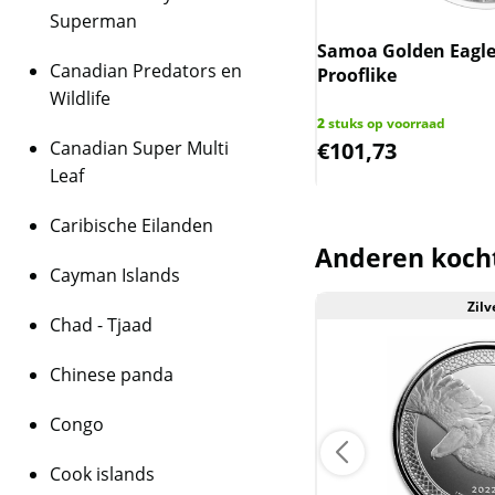
Superman
BTW
an Seahorse - 1 oz 2021 (15.000
Samoa Golden Eagle
Dit product wordt on
Canadian Predators en
ge)
Prooflike
houdt in dat wij btw 
Wildlife
behalen op dit produ
 op voorraad
2
stuks op voorraad
2,08
€
101,73
Canadian Super Multi
niet op de factuur ve
is inclusief btw.
Leaf
Caribische Eilanden
Anderen koch
Cayman Islands
Zilver
Zilv
Chad - Tjaad
Chinese panda
Congo
Cook islands