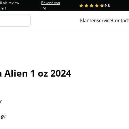
.8 als review
Bekend van
9.8
1
2
3
4
5
jfer!
TV!
Klantenservice
Contact
Alien 1 oz 2024
en
age