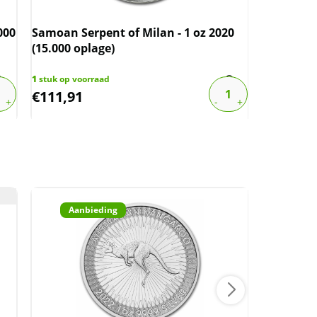
000
Samoan Serpent of Milan - 1 oz 2020
Samoan S
(15.000 oplage)
1
stuk op voorraad
2
stuks op v
€
111,91
€
112,98
Aanbieding