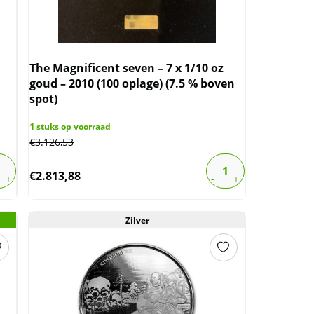
The Magnificent seven – 7 x 1/10 oz
goud – 2010 (100 oplage) (7.5 % boven
spot)
1
stuks op voorraad
€
3.126,53
€
2.813,88
Zilver