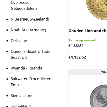
Overzeese
Gebiedsdelen)
Niue (Nieuw-Zeeland)
Noah Ark (Armenie)
Gouden Lion and the
Oekraine
1
stuks op voorraad
€
4.382,52
Queen's Beast & Tudor
€
4.132,52
Beast UK
Rwanda / Ruanda
Zilv
Saltwater Crocodile en
Emu
Sierra Leone
Somaliland