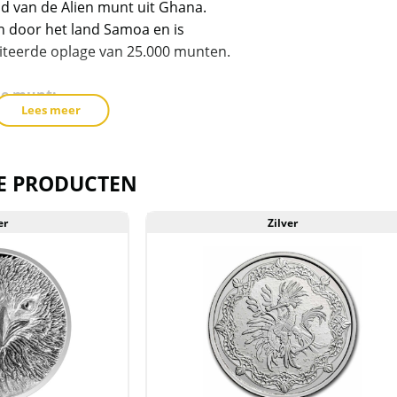
eid van de Alien munt uit Ghana.
n door het land Samoa en is
miteerde oplage van 25.000 munten.
de munt:
Lees meer
jn zilver.
chts 25.000 munten wereldwijd.
t verpakt in beschermende capsule.
E PRODUCTEN
n wettig betaalmiddel in Samoa.
er
Zilver
erd in een plastic gripzakje.
t voorraad geleverd, en komen
reeks van de producent af. Echter
 de muntcapsule niet uit geweest. De
krassen, aanslag en/of melkvlekken