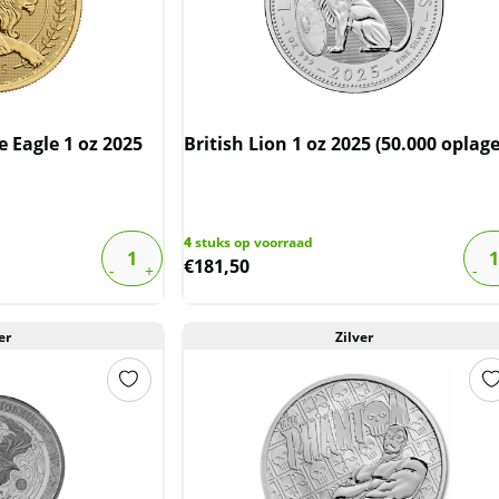
 Eagle 1 oz 2025
British Lion 1 oz 2025 (50.000 oplage
4
stuks op voorraad
€
181,50
er
Zilver