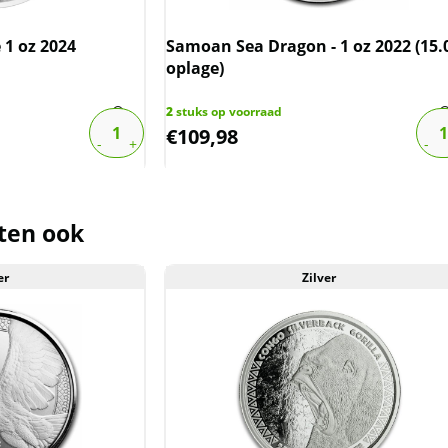
 1 oz 2024
Samoan Sea Dragon - 1 oz 2022 (15.
der de margeregel verhandeld. Dit
oplage)
afdragen over de marge die wij
ct. De btw mag hierdoor door ons
2
stuks op voorraad
€
109,98
rmeld worden. De prijs op de website
ten ook
er
Zilver