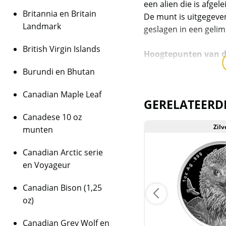
een alien die is afgel
Britannia en Britain
De munt is uitgegeve
Landmark
geslagen in een geli
British Virgin Islands
Hoogtepunten van 
Burundi en Bhutan
Bevat 1 oz .999 fi
Oplage van sle
Canadian Maple Leaf
Individuele mun
GERELATEERD
Deze
munt is ee
Canadese 10 oz
Zilver
Zilv
munten
Levering
Elke munt wordt gelev
Canadian Arctic serie
Kwaliteit
en Voyageur
De munten worden ui
Canadian Bison (1,25
daarmee niet rechtst
oz)
zijn de munten veelal
munten kunnen soms 
Canadian Grey Wolf en
bevatten.