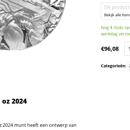
Dit product
Bekijk alle item
Nog
1
stuks op
werkdag verzo
S
€
96,08
Al
1
Categorieën:
oz
20
aa
 oz 2024
z 2024 munt heeft een ontwerp van