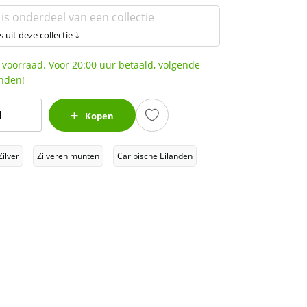
 is onderdeel van een collectie
s uit deze collectie ⤵
 voorraad. Voor 20:00 uur betaald, volgende
nden!
amoa
Kopen
ien
Zilver
Zilveren munten
Caribische Eilanden
24
ntal