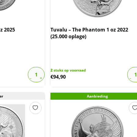
oz 2025
Tuvalu – The Phantom 1 oz 2022
(25.000 oplage)
2
stuks op voorraad
€
94,90
er
Aanbieding