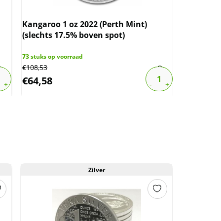
Kangaroo 1 oz 2022 (Perth Mint)
(slechts 17.5% boven spot)
Niue - E.
(25.000 o
73
stuks op voorraad
€
108,53
1
stuk op vo
€
64,58
€
126,48
Zilver