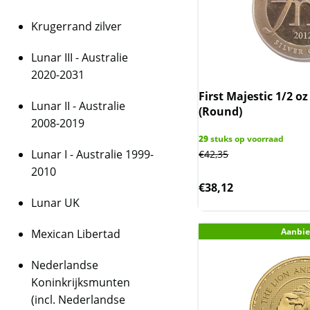
Krugerrand zilver
Lunar III - Australie
2020-2031
First Majestic 1/2 oz
Lunar II - Australie
(Round)
2008-2019
29
stuks op voorraad
Lunar I - Australie 1999-
€
42,35
2010
€
38,12
Lunar UK
Aanbie
Mexican Libertad
Nederlandse
Koninkrijksmunten
(incl. Nederlandse