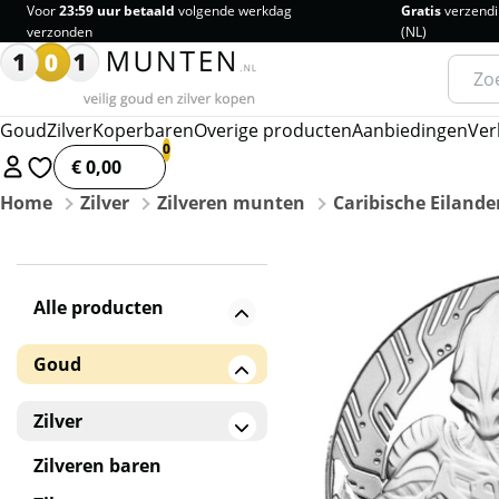
Voor
23:59 uur betaald
volgende werkdag
Gratis
verzendi
verzonden
(NL)
Zoeke
naar:
Goud
Zilver
Koperbaren
Overige producten
Aanbiedingen
Ver
€ 0,00
Home
Zilver
Zilveren munten
Caribische Eilande
Alle producten
Goud
Gouden baren
Zilver
Gouden munten
Zilveren baren