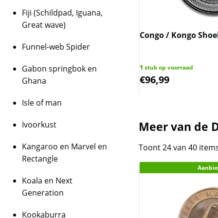
Fiji (Schildpad, Iguana,
Great wave)
Samurai Archives 1 oz 2018 (15.000
Congo / Kongo Shoeb
ge)
Funnel-web Spider
 op voorraad
1
stuk op voorraad
Gabon springbok en
3,65
€
96,99
Ghana
Isle of man
Meer van de D
Ivoorkust
Kangaroo en Marvel en
Toont 24 van 40 item
Rectangle
Aanbie
Koala en Next
Generation
Kookaburra