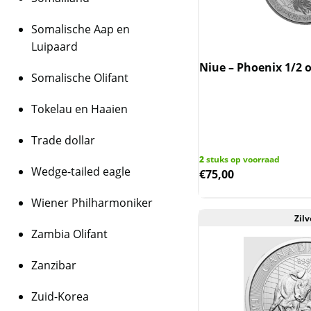
Somalische Aap en
Luipaard
Niue – Phoenix 1/2 
Somalische Olifant
Tokelau en Haaien
Trade dollar
2
stuks op voorraad
Wedge-tailed eagle
€
75,00
Wiener Philharmoniker
Zilv
Zambia Olifant
Zanzibar
Zuid-Korea