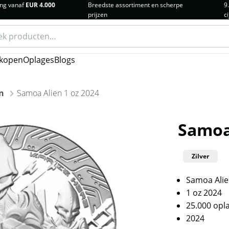
ng vanaf
EUR 4.000
Breedste assortiment en scherpe
9
prijzen
ci
n
kopen
Oplages
Blogs
n
Samoa Alien 1 oz 2024
Samoa 
Zilver
Samoa Ali
1 oz 2024
25.000 opl
2024