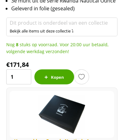
3e munt uit de serie Rwanda Nautical Ounce
Geleverd in folie (gesealed)
Dit product is onderdeel van een collectie
Bekijk alle items uit deze collectie ⤵
Nog
8
stuks op voorraad. Voor 20:00 uur betaald,
volgende werkdag verzonden!
€
171,84
Rwanda
Kopen
/
Ruanda
Nautical
Victoria
1
oz
2019
(folie)