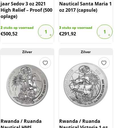
jaar Sedov 3 oz 2021
Nautical Santa Maria 1
High Relief – Proof (500
oz 2017 (capsule)
oplage)
2
stuks op voorraad
3
stuks op voorraad
€
500,52
€
291,92
Zilver
Zilver
Rwanda / Ruanda
Rwanda / Ruanda
Nautical HMS
Nautical Victoria 1 oz