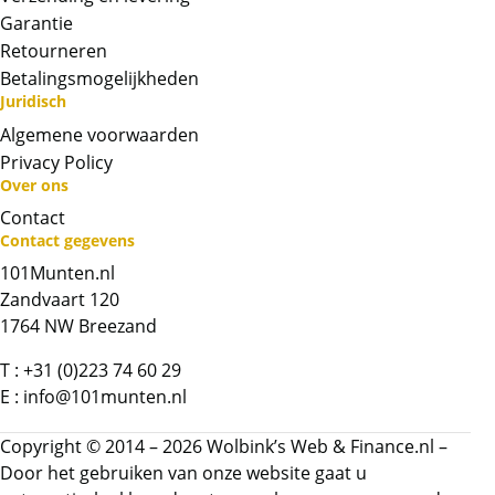
Garantie
Retourneren
Betalingsmogelijkheden
Juridisch
Algemene voorwaarden
Privacy Policy
Over ons
Neem contact op met op!
Contact
Contact gegevens
101Munten.nl
Chat met ons
Zandvaart 120
1764 NW Breezand
Whatsapp ons!
T :
+31 (0)223 74 60 29
E :
info@101munten.nl
Bel ons
Copyright © 2014 – 2026 Wolbink’s Web & Finance.nl –
Contactformulier
Door het gebruiken van onze website gaat u