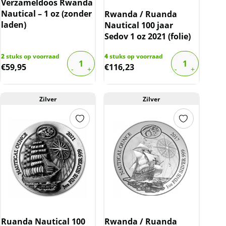
Verzameldoos Rwanda
Nautical – 1 oz (zonder
Rwanda / Ruanda
laden)
Nautical 100 jaar
Sedov 1 oz 2021 (folie)
2
stuks op voorraad
4
stuks op voorraad
€
59,95
€
116,23
Zilver
Zilver
Ruanda Nautical 100
Rwanda / Ruanda