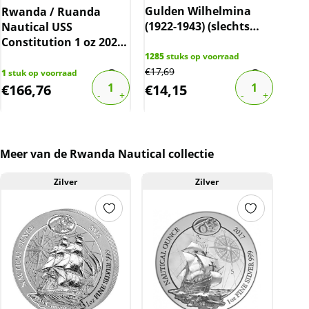
Gulden Wilhelmina
Rwanda / Ruanda
10 
(1922-1943) (slechts
Nautical USS
C.H
10% boven spot)
Constitution 1 oz 2022
cer
(capsule)
gec
1285
stuks op voorraad
€
17,69
1
stuk op voorraad
74
st
€
166,76
€
14,15
€
1
Meer van de Rwanda Nautical collectie
Zilver
Zilver