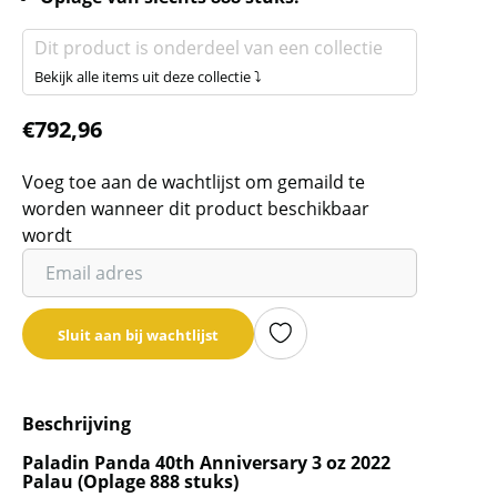
Dit product is onderdeel van een collectie
Bekijk alle items uit deze collectie ⤵
€
792,96
Voeg toe aan de wachtlijst om gemaild te
worden wanneer dit product beschikbaar
wordt
Vul
je
email
Sluit aan bij wachtlijst
adres
in
om
Beschrijving
de
wachtlijst
Paladin Panda 40th Anniversary 3 oz 2022
Palau (Oplage 888 stuks)
voor