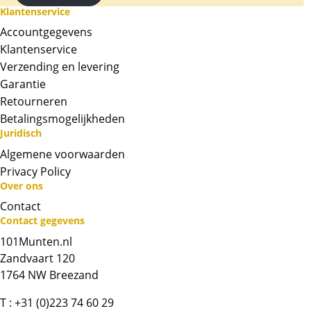
zicht box, uiteraard komt deze munt ook met
Klantenservice
certificaat.
Accountgegevens
Klantenservice
Kwaliteit:
Verzending en levering
De munten worden uit eigen voorraad
Garantie
geleverd.
Retourneren
BTW:
Betalingsmogelijkheden
Dit product wordt onder de margeregel
Juridisch
verhandeld. Dit houdt in dat wij btw afdragen
Algemene voorwaarden
over de marge die wij behalen op dit product.
Privacy Policy
De btw mag hierdoor door ons niet op de
Over ons
factuur vermeld worden. De prijs op de
Contact
website is inclusief btw.
Contact gegevens
101Munten.nl
Chat met ons
Zandvaart 120
1764 NW Breezand
Whatsapp ons!
T :
+31 (0)223 74 60 29