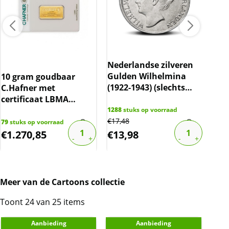
Nederlandse zilveren
Bri
Gulden Wilhelmina
(sl
10 gram goudbaar
(1922-1943) (slechts
spo
C.Hafner met
10% boven spot)
certificaat LBMA
gecertificeerd
1288
stuks op voorraad
85
st
€
17,48
€
108
79
stuks op voorraad
€
1.270,85
€
13,98
€
6
Meer van de Cartoons collectie
Toont 24 van 25 items
Aanbieding
Aanbieding