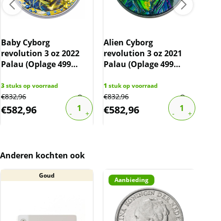
geleverd.
BTW:
Dit product wordt onder de margeregel
Baby Cyborg
Alien Cyborg
The
verhandeld. Dit houdt in dat wij btw afdragen
revolution 3 oz 2022
revolution 3 oz 2021
Min
over de marge die wij behalen op dit product.
Palau (Oplage 499
Palau (Oplage 499
Pal
stuks)
stuks)
stu
De btw mag hierdoor door ons niet op de
3
stuks op voorraad
1
stuk op voorraad
2
stu
factuur vermeld worden. De prijs op de
€
832,96
€
832,96
€
742
website is inclusief btw.
€
582,96
€
582,96
€
4
Anderen kochten ook
Goud
Aanbieding
A