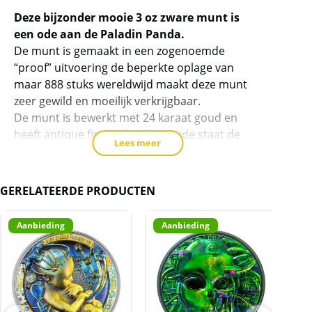
dit
Deze bijzonder mooie 3 oz zware munt is
product
een ode aan de Paladin Panda.
toe
De munt is gemaakt in een zogenoemde
te
“proof” uitvoering de beperkte oplage van
voegen
maar 888 stuks wereldwijd maakt deze munt
zeer gewild en moeilijk verkrijgbaar.
De munt is bewerkt met 24 karaat goud en
heeft antique finish, de achterzijde staat de
Lees meer
tempel van de hemel afgebeeld, deze staat in
Beijing.
GERELATEERDE PRODUCTEN
Levering:
Elke munt wordt apart geleverd in een
Aanbieding
Aanbieding
A
bijbehorend capsule met daarom heen een
zicht box, uiteraard komt deze munt ook met
certificaat.
Kwaliteit:
De munten worden uit eigen voorraad