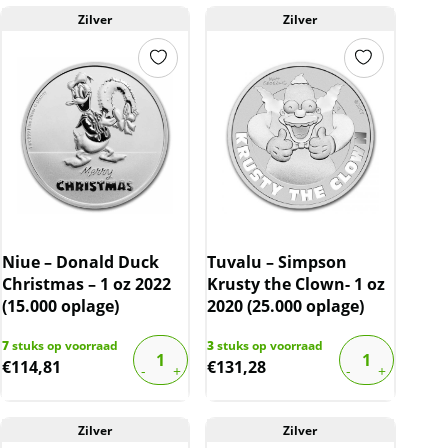
Zilver
Zilver
Niue – Donald Duck
Tuvalu – Simpson
Christmas – 1 oz 2022
Krusty the Clown- 1 oz
(15.000 oplage)
2020 (25.000 oplage)
7
stuks op voorraad
3
stuks op voorraad
€
114,81
€
131,28
Zilver
Zilver