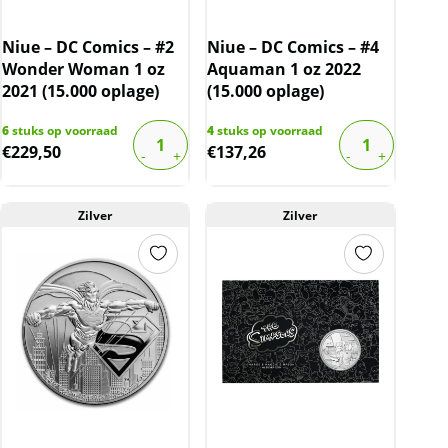
Niue – DC Comics – #2
Niue – DC Comics – #4
Wonder Woman 1 oz
Aquaman 1 oz 2022
2021 (15.000 oplage)
(15.000 oplage)
6
stuks op voorraad
4
stuks op voorraad
€
229,50
€
137,26
Zilver
Zilver