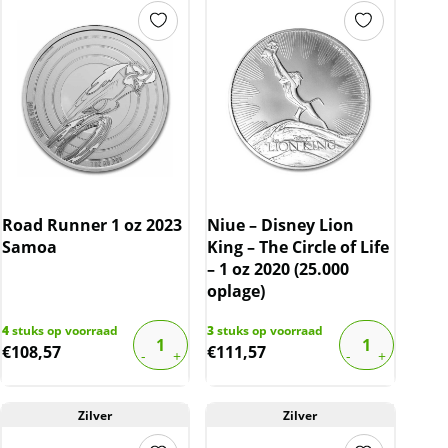
Road Runner 1 oz 2023
Niue – Disney Lion
Samoa
King – The Circle of Life
– 1 oz 2020 (25.000
oplage)
4
stuks op voorraad
3
stuks op voorraad
€
108,57
€
111,57
Zilver
Zilver