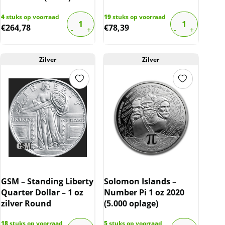
4
stuks op voorraad
19
stuks op voorraad
€
264,78
€
78,39
Zilver
Zilver
GSM – Standing Liberty
Solomon Islands –
Quarter Dollar – 1 oz
Number Pi 1 oz 2020
zilver Round
(5.000 oplage)
18
stuks op voorraad
5
stuks op voorraad