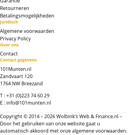
Garantie
Retourneren
Betalingsmogelijkheden
Juridisch
Algemene voorwaarden
Privacy Policy
Over ons
Contact
Contact gegevens
101Munten.nl
Neem contact op met op!
Zandvaart 120
1764 NW Breezand
Chat met ons
T :
+31 (0)223 74 60 29
E :
info@101munten.nl
Whatsapp ons!
Copyright © 2014 – 2026 Wolbink’s Web & Finance.nl –
Bel ons
Door het gebruiken van onze website gaat u
automatisch akkoord met onze
algemene voorwaarden.