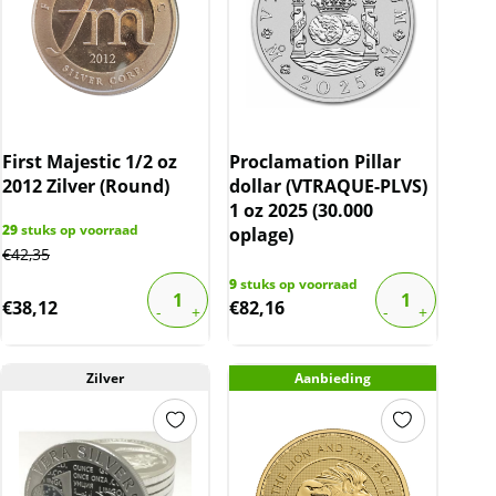
First Majestic 1/2 oz
Proclamation Pillar
2012 Zilver (Round)
dollar (VTRAQUE-PLVS)
1 oz 2025 (30.000
29
stuks op voorraad
oplage)
€
42,35
9
stuks op voorraad
€
38,12
€
82,16
Zilver
Aanbieding