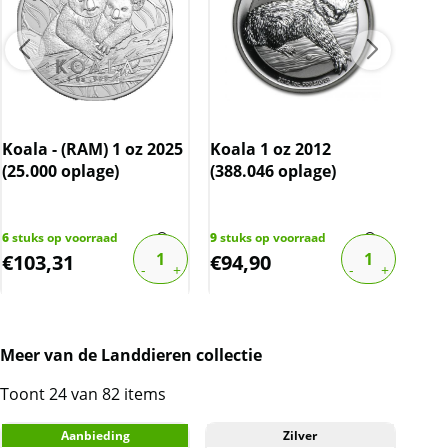
Gou
1/1
Koala - (RAM) 1 oz 2025
Koala 1 oz 2012
Opl
(25.000 oplage)
(388.046 oplage)
3
stu
€
596
6
stuks op voorraad
9
stuks op voorraad
€
103,31
€
94,90
€
4
Meer van de Landdieren collectie
Toont 24 van 82 items
Aanbieding
Zilver