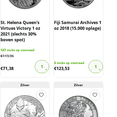
St. Helena Queen’s
Fiji Samurai Archives 1
Virtues Victory 1 oz
oz 2018 (15.000 oplage)
2021 (slechts 30%
boven spot)
127
stuks op voorraad
€
119,96
3
stuks op voorraad
€
71,38
€
123,53
Zilver
Zilver