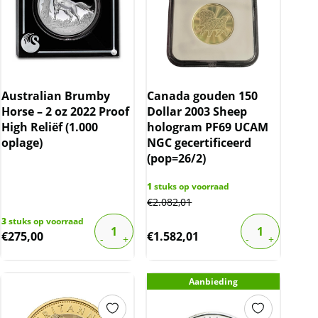
Australian Brumby
Canada gouden 150
Horse – 2 oz 2022 Proof
Dollar 2003 Sheep
High Reliëf (1.000
hologram PF69 UCAM
oplage)
NGC gecertificeerd
(pop=26/2)
1
stuks op voorraad
€
2.082,01
3
stuks op voorraad
€
275,00
€
1.582,01
Aanbieding