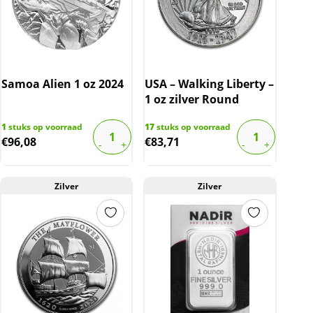
Samoa Alien 1 oz 2024
USA – Walking Liberty –
1 oz zilver Round
1
stuks op voorraad
17
stuks op voorraad
€
96,08
€
83,71
Zilver
Zilver