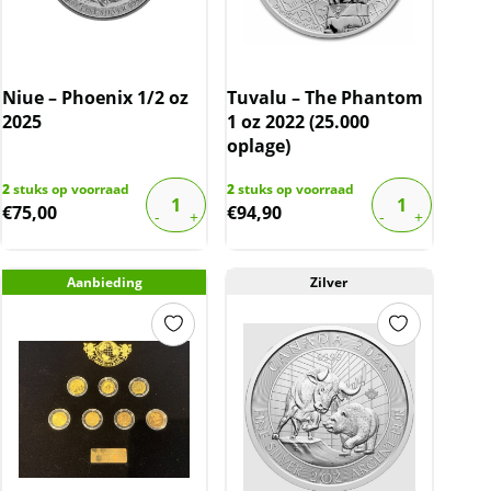
Niue – Phoenix 1/2 oz
Tuvalu – The Phantom
2025
1 oz 2022 (25.000
oplage)
2
stuks op voorraad
2
stuks op voorraad
€
75,00
€
94,90
Aanbieding
Zilver