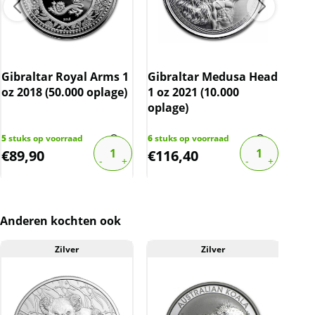
BTW
Dit product wordt onder de margeregel
verhandeld. Dit houdt in dat wij btw afdragen
over de marge die wij behalen op dit product.
Gibraltar Royal Arms 1
Gibraltar Medusa Head
Gib
De btw mag hierdoor door ons niet op de
oz 2018 (50.000 oplage)
1 oz 2021 (10.000
Mac
factuur vermeld worden. De prijs op de
oplage)
(50
website is inclusief btw.
5
stuks op voorraad
6
stuks op voorraad
1
stu
€
89,90
€
116,40
€
1
Anderen kochten ook
Zilver
Zilver
A