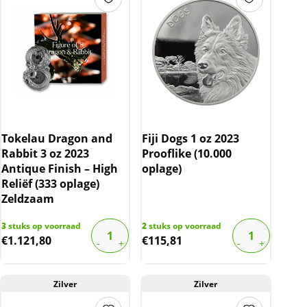
Tokelau Dragon and
Fiji Dogs 1 oz 2023
Rabbit 3 oz 2023
Prooflike (10.000
Antique Finish – High
oplage)
Reliëf (333 oplage)
Zeldzaam
3
stuks op voorraad
2
stuks op voorraad
€
1.121,80
€
115,81
Zilver
Zilver