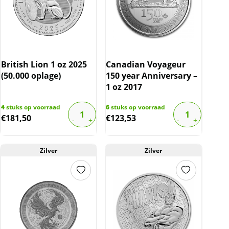
British Lion 1 oz 2025
Canadian Voyageur
(50.000 oplage)
150 year Anniversary –
1 oz 2017
4
stuks op voorraad
6
stuks op voorraad
€
181,50
€
123,53
Zilver
Zilver