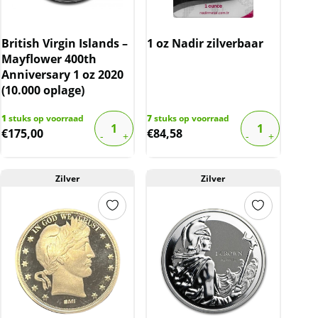
British Virgin Islands –
1 oz Nadir zilverbaar
Mayflower 400th
Anniversary 1 oz 2020
(10.000 oplage)
1
stuks op voorraad
7
stuks op voorraad
€
175,00
€
84,58
Zilver
Zilver