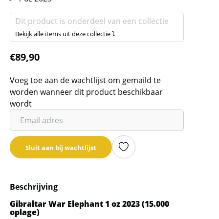
Dit product is onderdeel van een collectie
Bekijk alle items uit deze collectie ⤵
€
89,90
Voeg toe aan de wachtlijst om gemaild te
worden wanneer dit product beschikbaar
wordt
Vul
je
email
Sluit aan bij wachtlijst
adres
in
om
Beschrijving
de
wachtlijst
Gibraltar War Elephant 1 oz 2023 (15.000
oplage)
voor