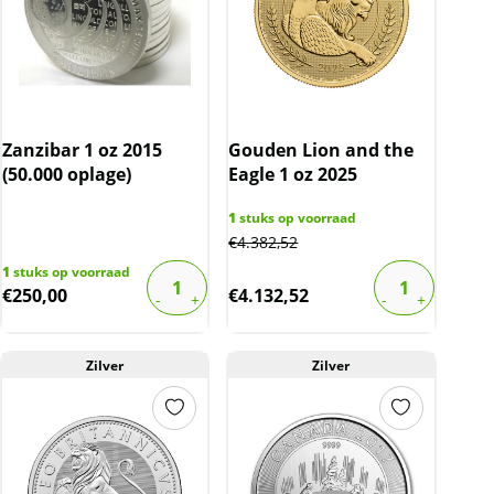
Zanzibar 1 oz 2015
Gouden Lion and the
(50.000 oplage)
Eagle 1 oz 2025
1
stuks op voorraad
€
4.382,52
1
stuks op voorraad
€
250,00
€
4.132,52
Zilver
Zilver