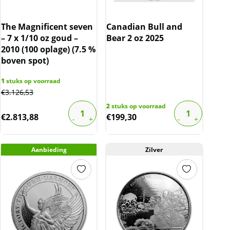
The Magnificent seven
Canadian Bull and
– 7 x 1/10 oz goud –
Bear 2 oz 2025
2010 (100 oplage) (7.5 %
boven spot)
1
stuks op voorraad
€
3.126,53
2
stuks op voorraad
€
2.813,88
€
199,30
Aanbieding
Zilver