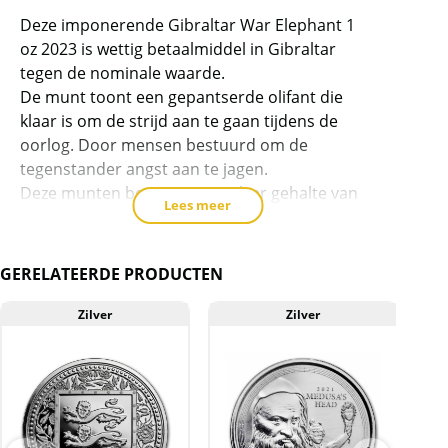
dit
Deze imponerende Gibraltar War Elephant 1
product
oz 2023 is wettig betaalmiddel in Gibraltar
toe
tegen de nominale waarde.
te
De munt toont een gepantserde olifant die
voegen
klaar is om de strijd aan te gaan tijdens de
oorlog. Door mensen bestuurd om de
tegenstander angst aan te jagen.
Deze munten bevatten een zilver gehalte van
Lees meer
99,9%.
Levering
GERELATEERDE PRODUCTEN
Elke munt wordt geleverd in een plastic
capsule.
Zilver
Zilver
Kwaliteit
De munten worden uit voorraad geleverd, en
komen daarmee niet rechtstreeks van de
producent af. De munten kunnen soms
krassen, aanslag en/of melkvlekken bevatten.