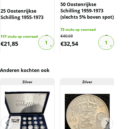
50 Oostenrijkse
50 
verhandeld. Dit houdt in dat wij btw afdragen
Schilling 1959-1973
Sch
25 Oostenrijkse
over de marge die wij behalen op dit product.
(slechts 5% boven spot)
(sl
Schilling 1955-1973
De btw mag hierdoor door ons niet op de
factuur vermeld worden. De prijs op de
73
stuks op voorraad
90
st
website is inclusief btw.
€
40,68
€
28,
117
stuks op voorraad
€
21,85
€
32,54
€
2
Anderen kochten ook
Zilver
Zilver
A