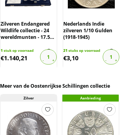
The
- 7 
Zilveren Endangered
Nederlands Indie
(10
Wildlife collectie - 24
zilveren 1/10 Gulden
bov
wereldmunten - 17.5%
(1918-1945)
boven spot
1
stu
€
3.0
1
stuk op voorraad
21
stuks op voorraad
€
1.140,21
€
3,10
€
2
Meer van de Oostenrijkse Schillingen collectie
Zilver
Aanbieding