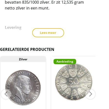
bevatten 835/1000 zilver. Er zit 12,535 gram
te
netto zilver in een munt.
voegen
Levering
Lees meer
U kunt bij ons vanaf 1 munt bestellen.
GERELATEERDE PRODUCTEN
Kwaliteit
Zilver
Aanbieding
A
Het betreft hier uitsluitend gebruikte munten.
De munten kunnen veel gebruikssporen en/of
verkleuringen bevatten.
BTW
Dit product wordt onder de margeregel