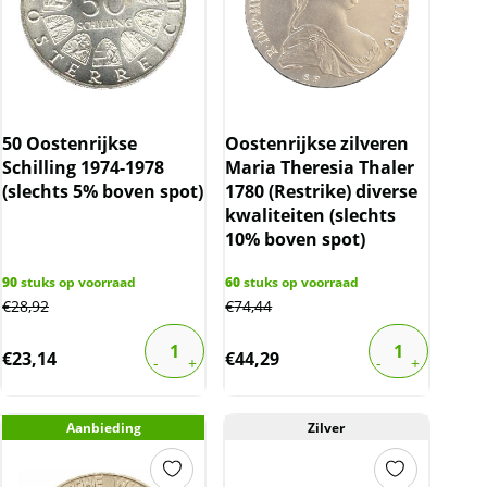
50 Oostenrijkse
Oostenrijkse zilveren
Schilling 1974-1978
Maria Theresia Thaler
(slechts 5% boven spot)
1780 (Restrike) diverse
kwaliteiten (slechts
10% boven spot)
90
stuks op voorraad
60
stuks op voorraad
€
28,92
€
74,44
€
23,14
€
44,29
Aanbieding
Zilver