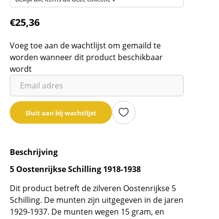
€
25,36
Voeg toe aan de wachtlijst om gemaild te
worden wanneer dit product beschikbaar
wordt
Vul
je
email
Sluit aan bij wachtlijst
adres
in
om
Beschrijving
de
wachtlijst
5 Oostenrijkse Schilling 1918-1938
voor
Dit product betreft de zilveren Oostenrijkse 5
dit
Schilling. De munten zijn uitgegeven in de jaren
product
1929-1937. De munten wegen 15 gram, en
toe