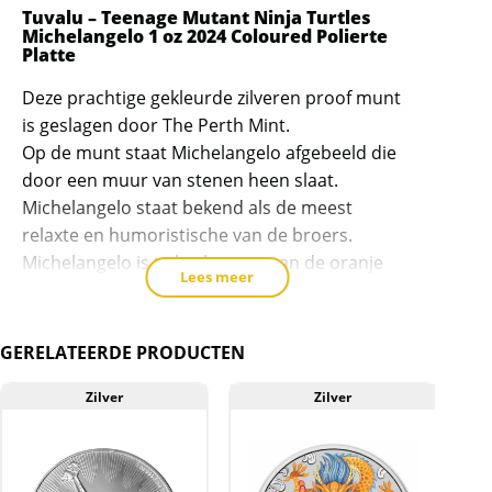
wachtlijst
Tuvalu – Teenage Mutant Ninja Turtles
Michelangelo 1 oz 2024 Coloured Polierte
voor
Platte
dit
product
Deze prachtige gekleurde zilveren proof munt
toe
is geslagen door The Perth Mint.
te
Op de munt staat Michelangelo afgebeeld die
voegen
door een muur van stenen heen slaat.
Michelangelo staat bekend als de meest
relaxte en humoristische van de broers.
Michelangelo is te herkennen aan de oranje
Lees meer
oogmasker.
Op de voorzijde van de munt ziet u Koning
Charles III, de munteenheid, het gewicht, de
GERELATEERDE PRODUCTEN
fijnheid van de munt en het jaar van uitgifte.
De munt bevat een zilvergehalte van .9999 en
Zilver
Zilver
is wettig betaalmiddel in Tuvalu.
De munt is geslagen in een oplage van slechts
5.000 munten!