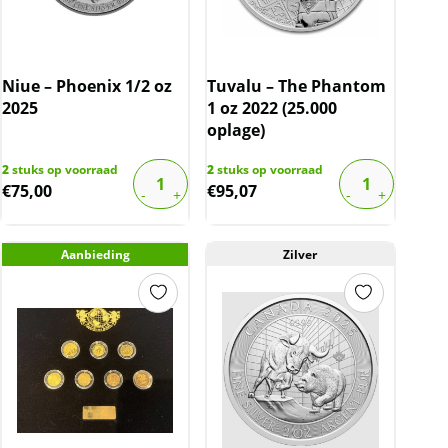
Niue – Phoenix 1/2 oz
Tuvalu – The Phantom
2025
1 oz 2022 (25.000
oplage)
2
stuks op voorraad
2
stuks op voorraad
€
75,00
€
95,07
Aanbieding
Zilver