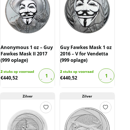
Anonymous 1 oz – Guy
Guy Fawkes Mask 1 oz
Fawkes Mask II 2017
2016 – V for Vendetta
(999 oplage)
(999 oplage)
2
stuks op voorraad
2
stuks op voorraad
€
440,52
€
440,52
Zilver
Zilver