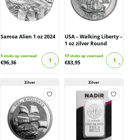
Samoa Alien 1 oz 2024
USA – Walking Liberty –
1 oz zilver Round
1
stuks op voorraad
17
stuks op voorraad
€
96,36
€
83,95
Zilver
Zilver