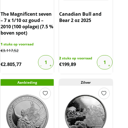
The Magnificent seven
Canadian Bull and
– 7 x 1/10 oz goud –
Bear 2 oz 2025
2010 (100 oplage) (7.5 %
boven spot)
1
stuks op voorraad
€
3.117,52
2
stuks op voorraad
€
2.805,77
€
199,89
Aanbieding
Zilver