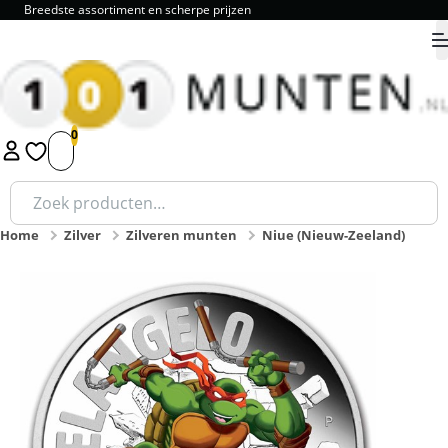
Breedste assortiment en scherpe prijzen
9.8
1
2
3
4
5
Zoeken
naar:
Home
Zilver
Zilveren munten
Niue (Nieuw-Zeeland)