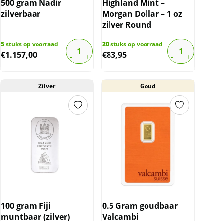
500 gram Nadir
Highland Mint –
zilverbaar
Morgan Dollar – 1 oz
zilver Round
5
stuks op voorraad
20
stuks op voorraad
€
1.157,00
€
83,95
Zilver
Goud
100 gram Fiji
0.5 Gram goudbaar
muntbaar (zilver)
Valcambi