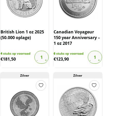
British Lion 1 oz 2025
Canadian Voyageur
(50.000 oplage)
150 year Anniversary –
1 oz 2017
4
stuks op voorraad
6
stuks op voorraad
€
181,50
€
123,90
Zilver
Zilver