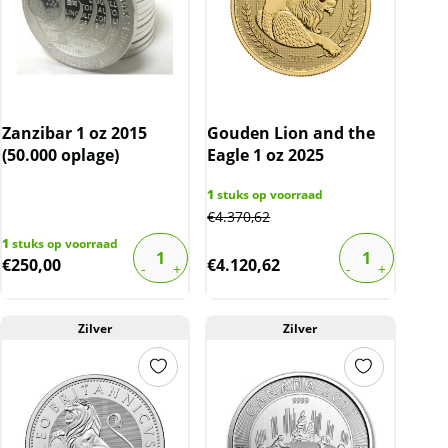
Zanzibar 1 oz 2015
Gouden Lion and the
(50.000 oplage)
Eagle 1 oz 2025
1
stuks op voorraad
€
4.370,62
1
stuks op voorraad
€
250,00
€
4.120,62
Zilver
Zilver