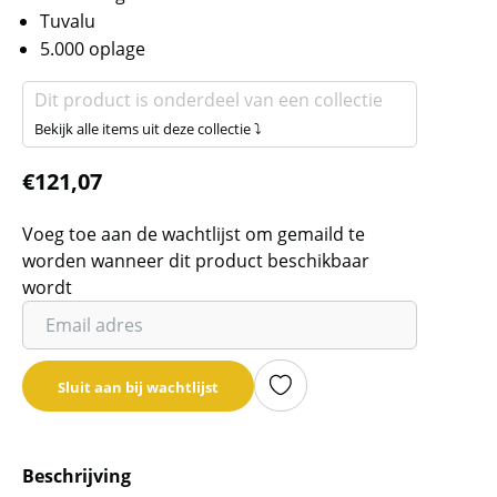
Tuvalu
5.000 oplage
Dit product is onderdeel van een collectie
Bekijk alle items uit deze collectie ⤵
€
121,07
Voeg toe aan de wachtlijst om gemaild te
worden wanneer dit product beschikbaar
wordt
Vul
je
email
Sluit aan bij wachtlijst
adres
in
om
Beschrijving
de