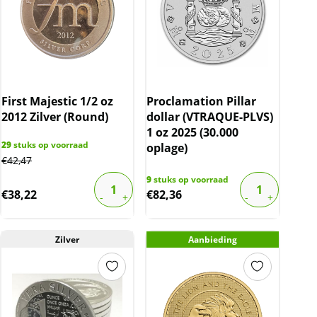
First Majestic 1/2 oz
Proclamation Pillar
2012 Zilver (Round)
dollar (VTRAQUE-PLVS)
1 oz 2025 (30.000
29
stuks op voorraad
oplage)
€
42,47
9
stuks op voorraad
€
38,22
€
82,36
Zilver
Aanbieding