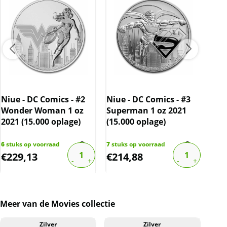
Levering
Elke munt wordt geleverd in een plastic
capsule. Deze munt is vervolgens verpakt in
een prachtige bijbehorende doos.
Kwaliteit
De munten worden uit voorraad geleverd, en
komen daarmee niet rechtstreeks van de
Niue - DC Comics - #2
Niue - DC Comics - #3
Luna
producent af. De munten/capsules kunnen
Wonder Woman 1 oz
Superman 1 oz 2021
Dra
soms krassen, aanslag en/of melkvlekken
2021 (15.000 oplage)
(15.000 oplage)
Car
bevatten.
opl
6
stuks op voorraad
7
stuks op voorraad
1
stu
BTW
€
229,13
€
214,88
€
1
Dit product wordt verkocht onder de marge-
regeling. De prijs op de website is inclusief de
btw.
Meer van de Movies collectie
Zilver
Zilver