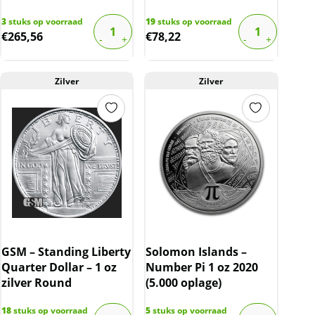
3
stuks op voorraad
19
stuks op voorraad
€
265,56
€
78,22
Zilver
Zilver
GSM – Standing Liberty
Solomon Islands –
Quarter Dollar – 1 oz
Number Pi 1 oz 2020
zilver Round
(5.000 oplage)
18
stuks op voorraad
5
stuks op voorraad