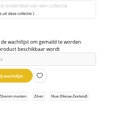
 is onderdeel van een collectie
s uit deze collectie ⤵
 de wachtlijst om gemaild te worden
product beschikbaar wordt
ij wachtlijst
Zilveren munten
Zilver
Niue (Nieuw-Zeeland)