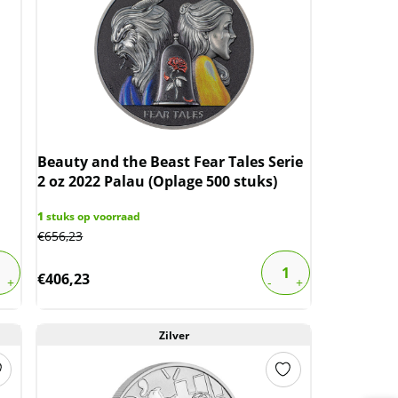
Beauty and the Beast Fear Tales Serie
2 oz 2022 Palau (Oplage 500 stuks)
1
stuks op voorraad
€
656,23
€
406,23
Zilver