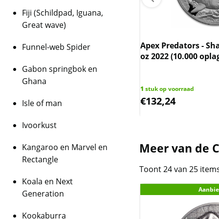
Fiji (Schildpad, Iguana,
Great wave)
rlandse zilveren Gulden
elmina (1922-1943) (slechts 10%
Apex Predators - Sha
Funnel-web Spider
n spot)
oz 2022 (10.000 opla
Gabon springbok en
tuks op voorraad
Ghana
3
1
stuk op voorraad
,94
€
132,24
Isle of man
Ivoorkust
Meer van de C
Kangaroo en Marvel en
Rectangle
Toont 24 van 25 item
Koala en Next
Aanbie
Generation
Kookaburra