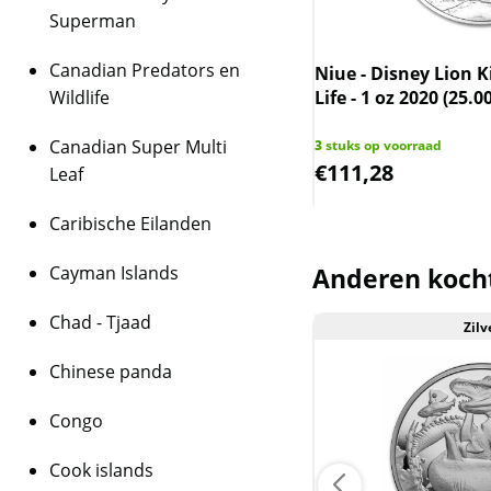
Superman
het Disney-copyr
Soevereine munt
Canadian Predators en
- Tree of Life - 1 oz 2020
Niue - Disney Lion Ki
Niue en officiee
Wildlife
Life - 1 oz 2020 (25.
Levering
Canadian Super Multi
 op voorraad
Munten worden in een 
3
stuks op voorraad
6,87
€
111,28
Leaf
Kwaliteit
De munten worden ui
Caribische Eilanden
daarmee niet rechtst
munten kunnen soms 
Cayman Islands
Anderen koch
bevatten.
Chad - Tjaad
Zilv
BTW
Aanbieding
Dit product wordt on
Chinese panda
houdt in dat wij btw 
behalen op dit produ
Congo
niet op de factuur ve
Cook islands
is inclusief btw.