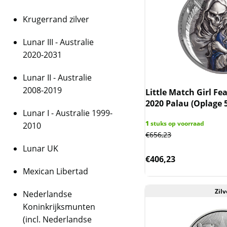
Krugerrand zilver
Lunar III - Australie
2020-2031
Lunar II - Australie
2008-2019
Little Match Girl Fea
2020 Palau (Oplage 
Lunar I - Australie 1999-
1
stuks op voorraad
2010
€
656,23
Lunar UK
€
406,23
Mexican Libertad
Zilv
Nederlandse
Koninkrijksmunten
(incl. Nederlandse