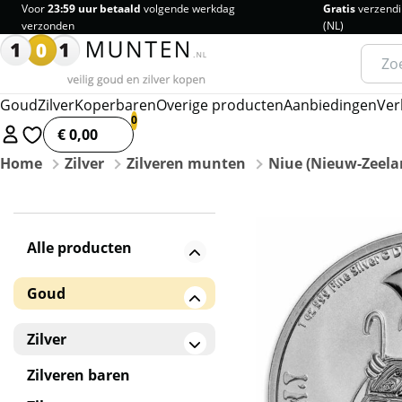
Voor
23:59 uur betaald
volgende werkdag
Gratis
verzendi
verzonden
(NL)
Zoeke
naar:
Goud
Zilver
Koperbaren
Overige producten
Aanbiedingen
Ver
€ 0,00
Home
Zilver
Zilveren munten
Niue (Nieuw-Zeela
Alle producten
Goud
Gouden baren
Zilver
Gouden munten
Zilveren baren