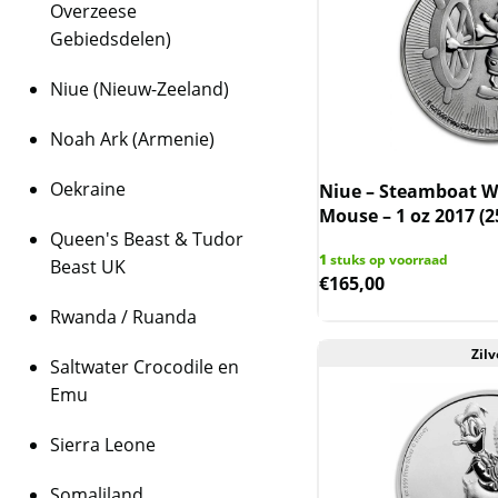
Overzeese
Gebiedsdelen)
Niue (Nieuw-Zeeland)
Noah Ark (Armenie)
Oekraine
Niue – Steamboat Wi
Mouse – 1 oz 2017 (2
Queen's Beast & Tudor
1
stuks op voorraad
Beast UK
€
165,00
Rwanda / Ruanda
Zilv
Saltwater Crocodile en
Emu
Sierra Leone
Somaliland