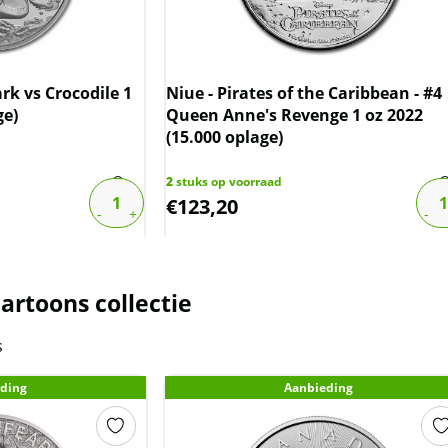
rk vs Crocodile 1
Niue - Pirates of the Caribbean - #4
ge)
Queen Anne's Revenge 1 oz 2022
(15.000 oplage)
2
stuks op voorraad
€
123,20
artoons collectie
s
ding
Aanbieding