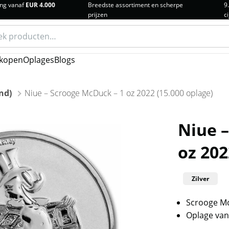
ng vanaf
EUR 4.000
Breedste assortiment en scherpe
9
prijzen
ci
n
kopen
Oplages
Blogs
nd)
Niue – Scrooge McDuck – 1 oz 2022 (15.000 oplage)
Niue 
oz 202
Zilver
Scrooge Mc
Oplage van 