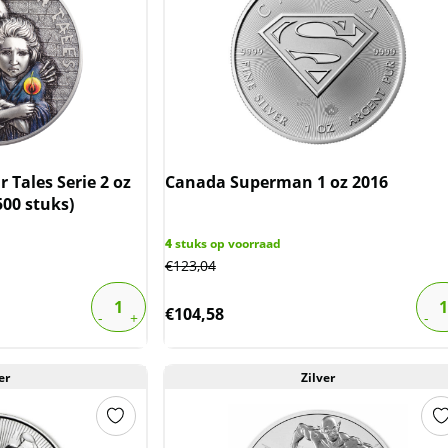
r Tales Serie 2 oz
Canada Superman 1 oz 2016
500 stuks)
4
stuks op voorraad
€
123,04
€
104,58
er
Zilver