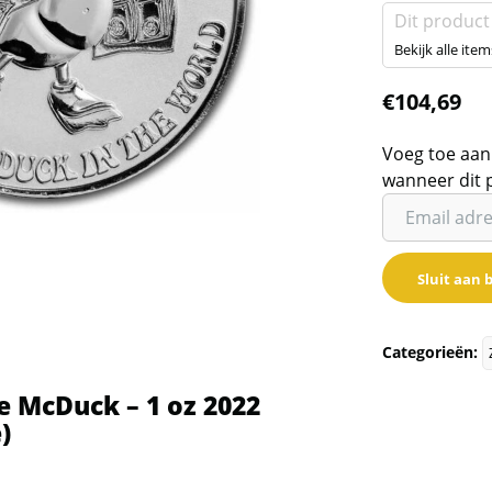
Dit product
Bekijk alle item
€
104,69
Voeg toe aan
wanneer dit 
Vul
je
email
Sluit aan b
adres
in
om
Categorieën:
de
wachtlijst
e McDuck – 1 oz 2022
voor
)
dit
product