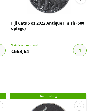
Fiji Cats 5 oz 2022 Antique Finish (500
Koperen W
oplage)
1
stuk op voorraad
28
stuks op 
€
668,64
€
2,95
Aanbieding