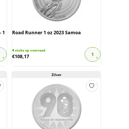
- 1
Road Runner 1 oz 2023 Samoa
4
stuks op voorraad
€
108,17
Zilver