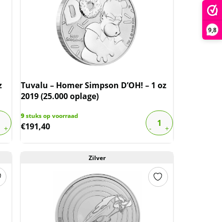
9,8
z
Tuvalu – Homer Simpson D’OH! – 1 oz
2019 (25.000 oplage)
9
stuks op voorraad
€
191,40
Zilver