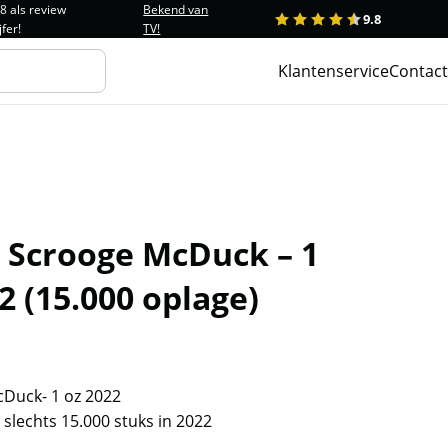
.8 als review
Bekend van
9.8
1
2
3
4
5
jfer!
TV!
Klantenservice
Contact
– Scrooge McDuck – 1
2 (15.000 oplage)
Duck- 1 oz 2022
slechts 15.000 stuks in 2022