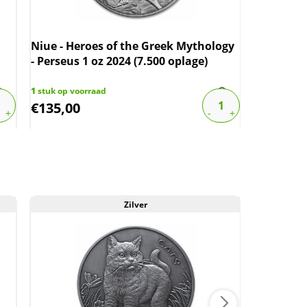
Niue - Heroes of the Greek Mythology
Niue - Tre
- Perseus 1 oz 2024 (7.500 oplage)
1
stuk op voorraad
1
stuk op vo
€
135,00
€
119,75
Zilver