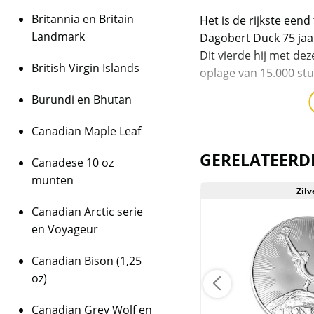
Britannia en Britain
Het is de rijkste eend
Landmark
Dagobert Duck 75 jaar
Dit vierde hij met d
British Virgin Islands
oplage van 15.000 stu
Burundi en Bhutan
Hoogtepunten van 
Canadian Maple Leaf
Bevat 1 oz .999 fi
Beperkte oplage
GERELATEERD
Canadese 10 oz
Voorzijde: toon
munten
Hare Majesteit K
Zilver
Zilv
het land en de 
Canadian Arctic serie
Achterzijde: Too
en Voyageur
afbeelding van 
wandelstok in de
Canadian Bison (1,25
met daarin cont
oz)
woorden: “Ik ben
Canadian Grey Wolf en
inbegrepen zijn 