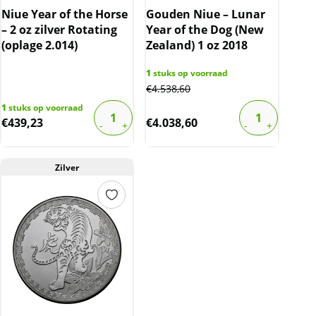
Niue Year of the Horse
Gouden Niue – Lunar
– 2 oz zilver Rotating
Year of the Dog (New
(oplage 2.014)
Zealand) 1 oz 2018
1
stuks op voorraad
€
4.538,60
1
stuks op voorraad
€
439,23
€
4.038,60
Zilver