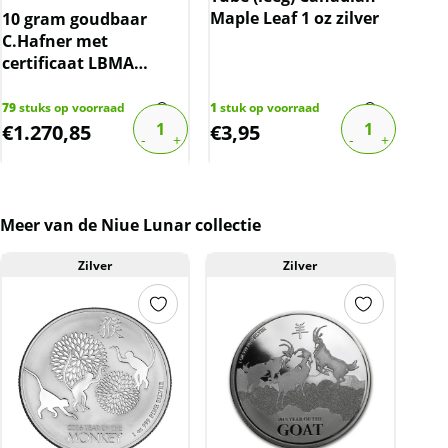
Maple Leaf 1 oz zilver
Gul
10 gram goudbaar
(19
C.Hafner met
10%
certificaat LBMA
gecertificeerd
1288
€
17,
79
stuks op voorraad
1
stuk op voorraad
€
1.270,85
€
3,95
€
1
Meer van de Niue Lunar collectie
Zilver
Zilver