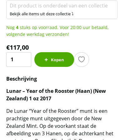
Dit product is onderdeel van een collectie
Bekijk alle items uit deze collectie ⤵
Nog
4
stuks op voorraad. Voor 20:00 uur betaald,
volgende werkdag verzonden!
€
117,00
Lunar
Kopen
-
Year
Beschrijving
of
the
Lunar – Year of the Rooster (Haan) (New
Rooster
Zealand) 1 oz 2017
(New
Zealand)
De Lunar “Year of the Rooster” munt is een
1
prachtige munt uitgegeven door de New
oz
Zealand Mint. Op de voorkant staat de
afbeelding van 3 Hanen, op de achterkant het
2017