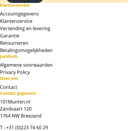
Klantenservice
Accountgegevens
Klantenservice
Verzending en levering
Garantie
Retourneren
Betalingsmogelijkheden
Juridisch
Algemene voorwaarden
Privacy Policy
Over ons
Neem contact op met op!
Contact
Contact gegevens
Chat met ons
101Munten.nl
Zandvaart 120
Whatsapp ons!
1764 NW Breezand
T :
+31 (0)223 74 60 29
Bel ons