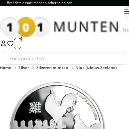
Breedste assortiment en scherpe prijzen
9.8
1
2
3
4
5
Zoeken
naar:
Home
Zilver
Zilveren munten
Niue (Nieuw-Zeeland)