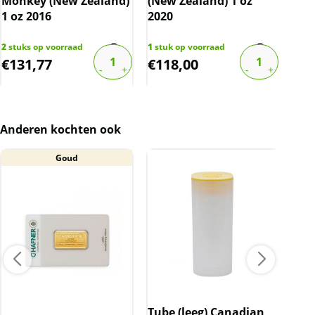
Monkey (New Zealand)
(New Zealand) 1 oz
Tig
1 oz 2016
2020
oz 
2
stuks op voorraad
1
stuk op voorraad
3
stu
€
131,77
€
118,00
€
1
Anderen kochten ook
Goud
A
Tube (leeg) Canadian
Ned