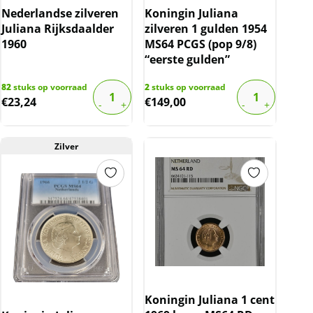
Nederlandse zilveren
Koningin Juliana
Juliana Rijksdaalder
zilveren 1 gulden 1954
1960
MS64 PCGS (pop 9/8)
“eerste gulden”
82
stuks op voorraad
2
stuks op voorraad
€
23,24
€
149,00
Zilver
Koningin Juliana 1 cent