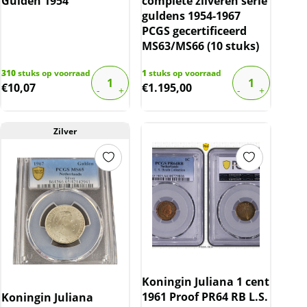
Gulden 1954
complete zilveren serie
guldens 1954-1967
PCGS gecertificeerd
MS63/MS66 (10 stuks)
310
stuks op voorraad
1
stuks op voorraad
€
10,07
€
1.195,00
Zilver
Koningin Juliana 1 cent
1961 Proof PR64 RB L.S.
Koningin Juliana