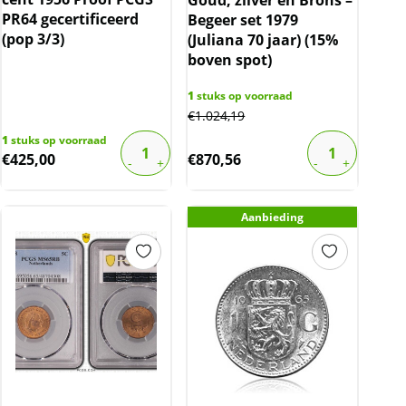
PR64 gecertificeerd
Begeer set 1979
(pop 3/3)
(Juliana 70 jaar) (15%
boven spot)
1
stuks op voorraad
€
1.024,19
1
stuks op voorraad
€
425,00
€
870,56
Aanbieding