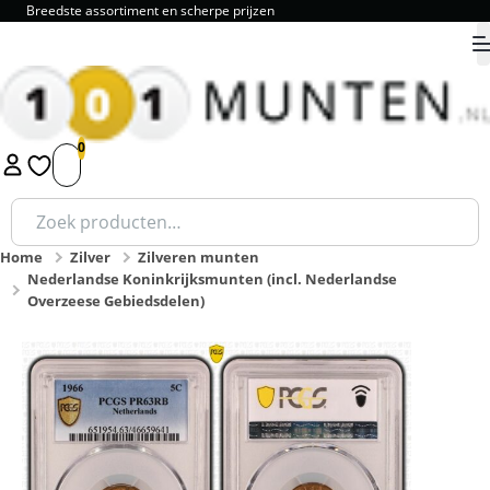
Breedste assortiment en scherpe prijzen
9.8 als review cijfer!
9.8
1
2
3
4
5
Zoeken
naar:
Home
Zilver
Zilveren munten
Nederlandse Koninkrijksmunten (incl. Nederlandse
Overzeese Gebiedsdelen)