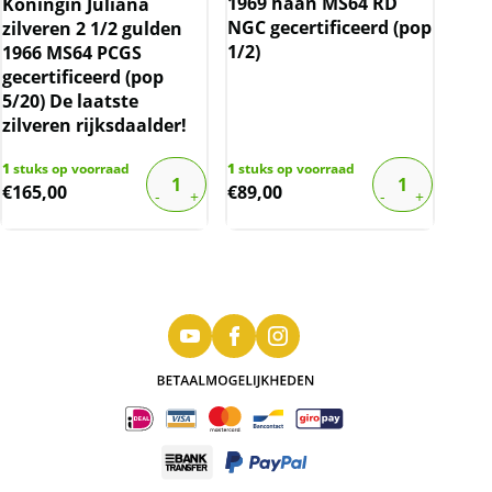
1969 haan MS64 RD
Koningin Juliana
NGC gecertificeerd (pop
zilveren 2 1/2 gulden
1/2)
1966 MS64 PCGS
gecertificeerd (pop
5/20) De laatste
zilveren rijksdaalder!
1
stuks op voorraad
1
stuks op voorraad
€
165,00
€
89,00