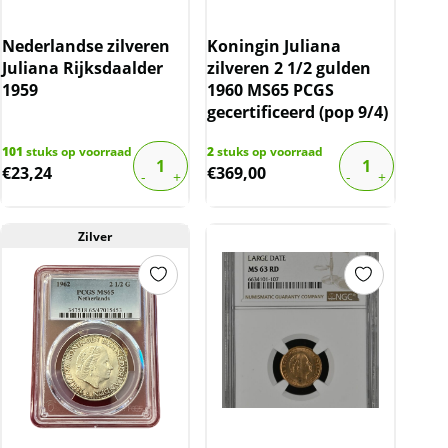
Nederlandse zilveren
Koningin Juliana
Juliana Rijksdaalder
zilveren 2 1/2 gulden
1959
1960 MS65 PCGS
gecertificeerd (pop 9/4)
101
stuks op voorraad
2
stuks op voorraad
€
23,24
€
369,00
Zilver