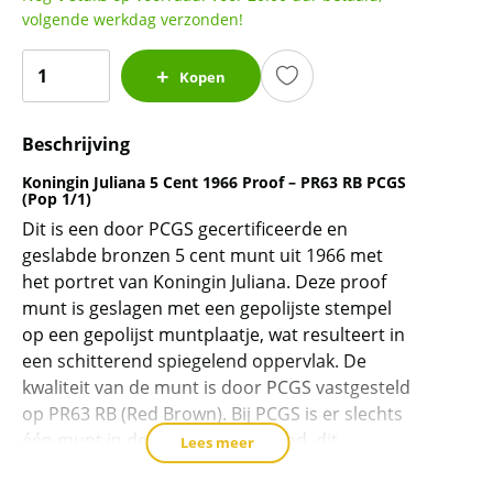
volgende werkdag verzonden!
Koningin
Kopen
Juliana
5
Beschrijving
cent
1966
Koningin Juliana 5 Cent 1966 Proof – PR63 RB PCGS
proof
(Pop 1/1)
-
Dit is een door PCGS gecertificeerde en
PR63
geslabde bronzen 5 cent munt uit 1966 met
het portret van Koningin Juliana. Deze proof
RB
munt is geslagen met een gepolijste stempel
PCGS
op een gepolijst muntplaatje, wat resulteert in
gecertificeerd
een schitterend spiegelend oppervlak. De
(pop
kwaliteit van de munt is door PCGS vastgesteld
1/3)
op PR63 RB (Red Brown). Bij PCGS is er slechts
aantal
één munt in deze kwaliteit geslabd, dit
Lees meer
specifieke exemplaar. Er zijn drie munten met