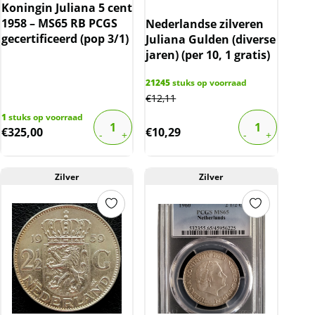
Koningin Juliana 5 cent
1958 – MS65 RB PCGS
Nederlandse zilveren
gecertificeerd (pop 3/1)
Juliana Gulden (diverse
jaren) (per 10, 1 gratis)
21245
stuks op voorraad
€
12,11
1
stuks op voorraad
€
325,00
€
10,29
Zilver
Zilver