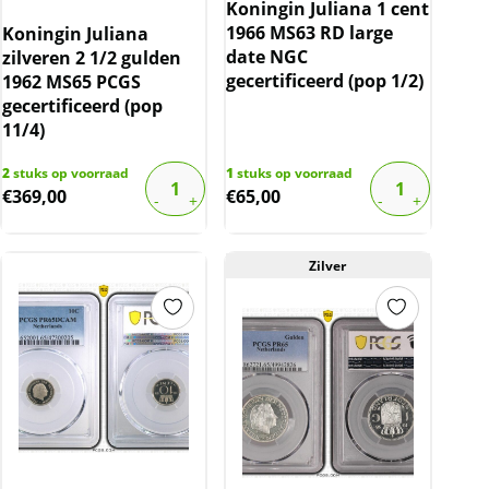
Koningin Juliana 1 cent
1966 MS63 RD large
Koningin Juliana
date NGC
zilveren 2 1/2 gulden
gecertificeerd (pop 1/2)
1962 MS65 PCGS
gecertificeerd (pop
11/4)
2
stuks op voorraad
1
stuks op voorraad
€
369,00
€
65,00
Zilver