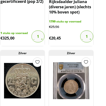
gecertificeerd (pop 2/2)
Rijksdaalder Juliana
(diverse jaren) (slechts
10% boven spot)
1799
stuks op voorraad
€
25,56
1
stuks op voorraad
€
325,00
€
20,45
Zilver
Zilver