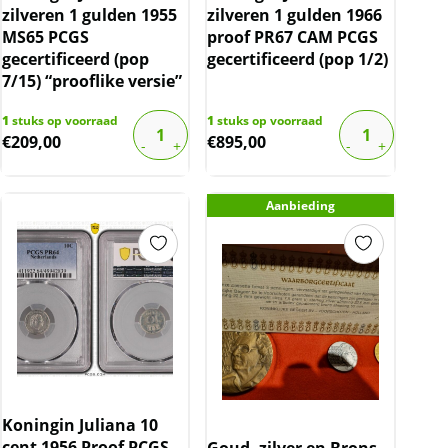
zilveren 1 gulden 1955
zilveren 1 gulden 1966
MS65 PCGS
proof PR67 CAM PCGS
gecertificeerd (pop
gecertificeerd (pop 1/2)
7/15) “prooflike versie”
1
stuks op voorraad
1
stuks op voorraad
€
209,00
€
895,00
Aanbieding
Koningin Juliana 10
cent 1956 Proof PCGS
Goud, zilver en Brons –