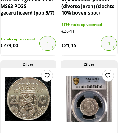
MS63 PCGS
(diverse jaren) (slechts
gecertificeerd (pop 5/7)
10% boven spot)
1799
stuks op voorraad
€
26,44
1
stuks op voorraad
€
279,00
€
21,15
Zilver
Zilver