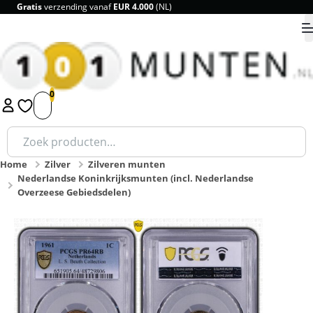
Gratis
Breedste assortiment en scherpe prijzen
verzending vanaf
9.8
EUR 4.000
(NL)
1
2
3
4
5
Zoeken
naar:
Home
Zilver
Zilveren munten
Nederlandse Koninkrijksmunten (incl. Nederlandse
Overzeese Gebiedsdelen)