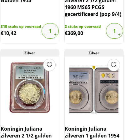
Gulden 1954
zilveren 2 1/2 gulden
1960 MS65 PCGS
gecertificeerd (pop 9/4)
310
stuks op voorraad
2
stuks op voorraad
€
10,42
€
369,00
Zilver
Zilver
Koningin Juliana
Koningin Juliana
zilveren 2 1/2 gulden
zilveren 1 gulden 1954