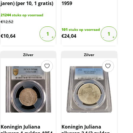
jaren) (per 10, 1 gratis)
1959
21244
stuks op voorraad
€
12,52
101
stuks op voorraad
€
10,64
€
24,04
Zilver
Zilver
Koningin Juliana
Koningin Juliana