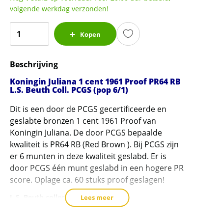
volgende werkdag verzonden!
Koningin
Kopen
Juliana
1
Beschrijving
cent
1961
Koningin Juliana 1 cent 1961 Proof PR64 RB
Proof
L.S. Beuth Coll. PCGS (pop 6/1)
PR64
Dit is een door de PCGS gecertificeerde en
RB
geslabte bronzen 1 cent 1961 Proof van
L.S.
Koningin Juliana. De door PCGS bepaalde
Beuth
kwaliteit is PR64 RB (Red Brown ). Bij PCGS zijn
Coll.
er 6 munten in deze kwaliteit geslabd. Er is
PCGS
door PCGS één munt geslabd in een hogere PR
gecertificeerd
score. Oplage ca. 60 stuks proof geslagen!
(pop
L.S. Beuth collectie en certificaat
Lees meer
6/1)
Dit exemplaar is afkomstig uit de L.S. Beuth
aantal