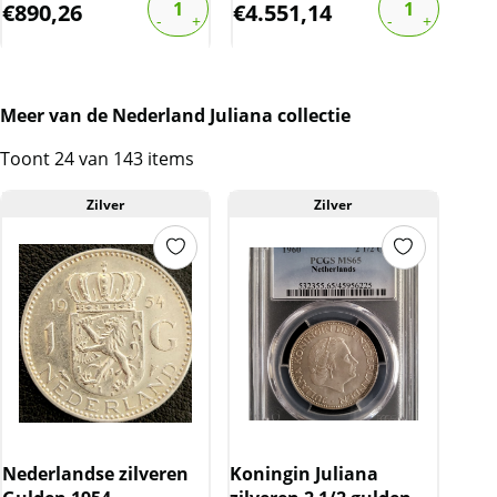
€
890,26
€
4.551,14
€
4
Meer van de Nederland Juliana collectie
Toont 24 van 143 items
Zilver
Zilver
Nederlandse zilveren
Koningin Juliana