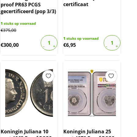
certificaat
proof PR63 PCGS
gecertificeerd (pop 3/3)
1
stuks op voorraad
€
375,00
1
stuks op voorraad
€
300,00
€
6,95
Koningin Juliana 10
Koningin Juliana 25