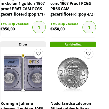
nikkelen 1 gulden 1967
cent 1967 Proof PCGS
proof PR67 CAM PCGS
PR66 CAM
gecertificeerd (pop 1/1)
gecertificeerd (pop 4/2)
1
stuks op voorraad
1
stuks op voorraad
€
850,00
€
450,00
Zilver
Aanbieding
Koningin Juliana
Nederlandse zilveren
zilveren 1 gulden 1958
Rijksdaalder Juliana