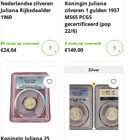
Nederlandse zilveren
Koningin Juliana
Juliana Rijksdaalder
zilveren 1 gulden 1957
1960
MS65 PCGS
gecertificeerd (pop
22/6)
81
stuks op voorraad
2
stuks op voorraad
€
24,04
€
149,00
Zilver
Koningin Juliana 25