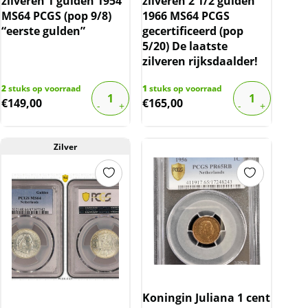
zilveren 1 gulden 1954
zilveren 2 1/2 gulden
MS64 PCGS (pop 9/8)
1966 MS64 PCGS
“eerste gulden”
gecertificeerd (pop
5/20) De laatste
zilveren rijksdaalder!
2
stuks op voorraad
1
stuks op voorraad
€
149,00
€
165,00
Zilver
Koningin Juliana 1 cent