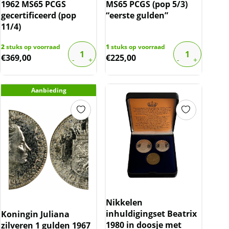
1962 MS65 PCGS
MS65 PCGS (pop 5/3)
gecertificeerd (pop
“eerste gulden”
11/4)
2
stuks op voorraad
1
stuks op voorraad
€
369,00
€
225,00
Aanbieding
Nikkelen
inhuldigingset Beatrix
Koningin Juliana
1980 in doosje met
zilveren 1 gulden 1967