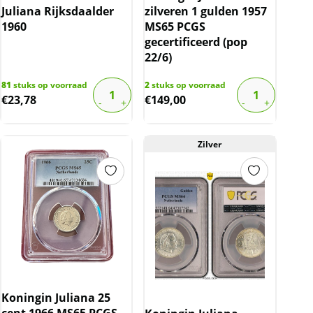
Juliana Rijksdaalder
zilveren 1 gulden 1957
1960
MS65 PCGS
gecertificeerd (pop
22/6)
81
stuks op voorraad
2
stuks op voorraad
€
23,78
€
149,00
Zilver
Koningin Juliana 25
cent 1966 MS65 PCGS