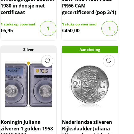
1980 in doosje met
PR66 CAM
certificaat
gecertificeerd (pop 3/1)
1
stuks op voorraad
1
stuks op voorraad
€
6,95
€
450,00
Zilver
Aanbieding
Koningin Juliana
Nederlandse zilveren
zilveren 1 gulden 1958
Rijksdaalder Juliana