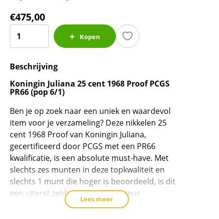
€
475,00
Koningin
Kopen
Juliana
25
Beschrijving
cent
1968
Koningin Juliana 25 cent 1968 Proof PCGS
Proof
PR66 (pop 6/1)
PCGS
Ben je op zoek naar een uniek en waardevol
PR66
item voor je verzameling? Deze nikkelen 25
gecertificeerd
cent 1968 Proof van Koningin Juliana,
(pop
gecertificeerd door PCGS met een PR66
6/1)
kwalificatie, is een absolute must-have. Met
aantal
slechts zes munten in deze topkwaliteit en
slechts 1 munt die hoger is beoordeeld, is dit
een uiterst zeldzaam en prestigieus
Lees meer
verzamelobject.