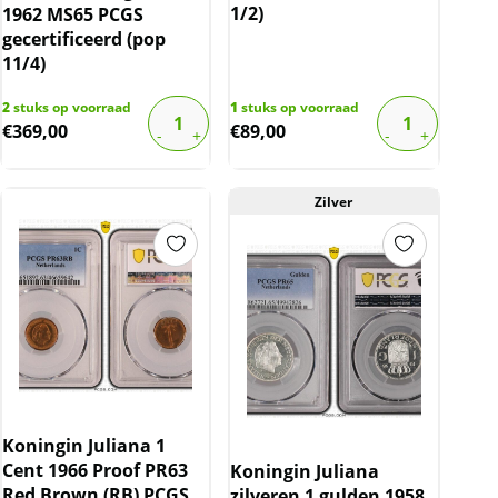
1/2)
1962 MS65 PCGS
gecertificeerd (pop
11/4)
2
stuks op voorraad
1
stuks op voorraad
€
369,00
€
89,00
Zilver
Koningin Juliana 1
Cent 1966 Proof PR63
Koningin Juliana
Red Brown (RB) PCGS
zilveren 1 gulden 1958