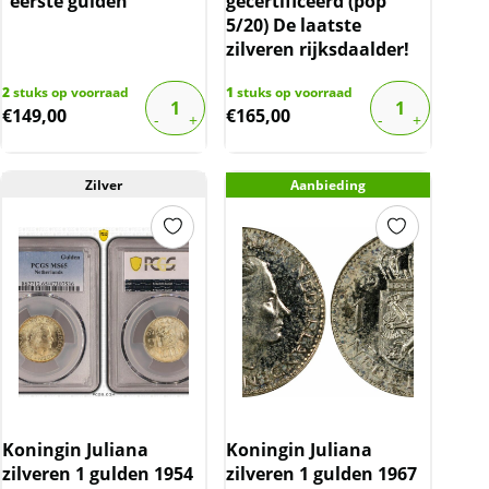
“eerste gulden”
gecertificeerd (pop
5/20) De laatste
zilveren rijksdaalder!
2
stuks op voorraad
1
stuks op voorraad
€
149,00
€
165,00
Zilver
Aanbieding
Koningin Juliana
Koningin Juliana
zilveren 1 gulden 1954
zilveren 1 gulden 1967