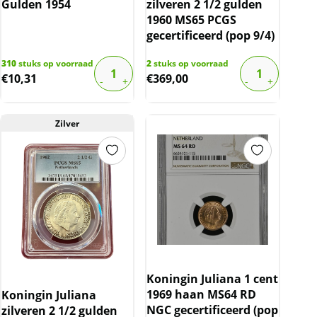
Gulden 1954
zilveren 2 1/2 gulden
1960 MS65 PCGS
gecertificeerd (pop 9/4)
310
stuks op voorraad
2
stuks op voorraad
€
10,31
€
369,00
Zilver
Koningin Juliana 1 cent
1969 haan MS64 RD
Koningin Juliana
NGC gecertificeerd (pop
zilveren 2 1/2 gulden