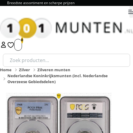
Breedste assortiment en scherpe prijzen
9.8
1
2
3
4
5
Zoeken
naar:
Home
Zilver
Zilveren munten
Nederlandse Koninkrijksmunten (incl. Nederlandse
Overzeese Gebiedsdelen)