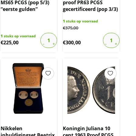
MS65 PCGS (pop 5/3)
proof PR63 PCGS
“eerste gulden”
gecertificeerd (pop 3/3)
1
stuks op voorraad
€
375,00
1
stuks op voorraad
€
225,00
€
300,00
Nikkelen
Koningin Juliana 10
inhuldigingset Beatrix
cent 1963 Proof PCGS