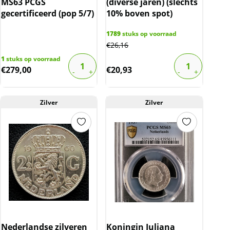
MS63 PCGS
(diverse jaren) (slechts
gecertificeerd (pop 5/7)
10% boven spot)
1789
stuks op voorraad
€
26,16
1
stuks op voorraad
€
279,00
€
20,93
Zilver
Zilver
Nederlandse zilveren
Koningin Juliana