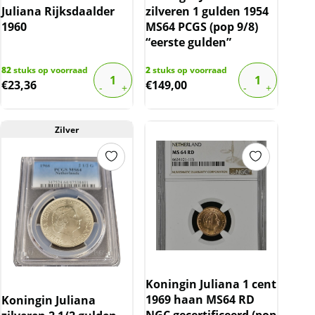
Juliana Rijksdaalder
zilveren 1 gulden 1954
1960
MS64 PCGS (pop 9/8)
“eerste gulden”
82
stuks op voorraad
2
stuks op voorraad
€
23,36
€
149,00
Zilver
Koningin Juliana 1 cent
1969 haan MS64 RD
Koningin Juliana
NGC gecertificeerd (pop