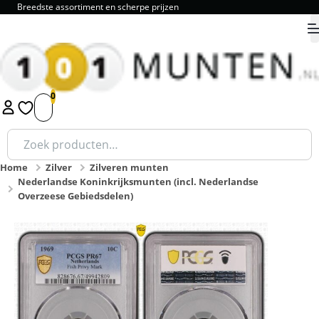
Breedste assortiment en scherpe prijzen
9.8
1
2
3
4
5
Zoeken
naar:
Home
Zilver
Zilveren munten
Nederlandse Koninkrijksmunten (incl. Nederlandse
Overzeese Gebiedsdelen)