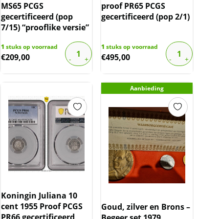
MS65 PCGS
proof PR65 PCGS
gecertificeerd (pop
gecertificeerd (pop 2/1)
7/15) “prooflike versie”
1
stuks op voorraad
1
stuks op voorraad
€
209,00
€
495,00
Aanbieding
Koningin Juliana 10
cent 1955 Proof PCGS
Goud, zilver en Brons –
PR66 gecertificeerd
Begeer set 1979