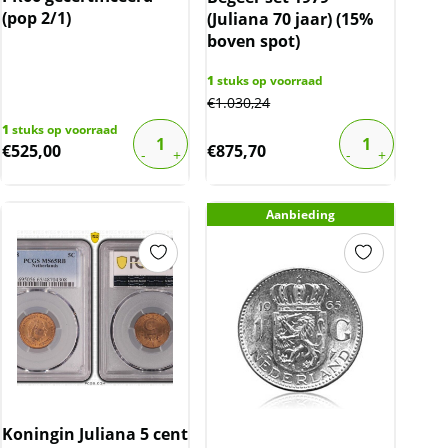
(pop 2/1)
(Juliana 70 jaar) (15%
boven spot)
1
stuks op voorraad
€
1.030,24
1
stuks op voorraad
€
525,00
€
875,70
Aanbieding
Koningin Juliana 5 cent