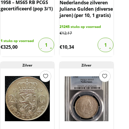
1958 – MS65 RB PCGS
Nederlandse zilveren
gecertificeerd (pop 3/1)
Juliana Gulden (diverse
jaren) (per 10, 1 gratis)
21245
stuks op voorraad
€
12,17
1
stuks op voorraad
€
325,00
€
10,34
Zilver
Zilver