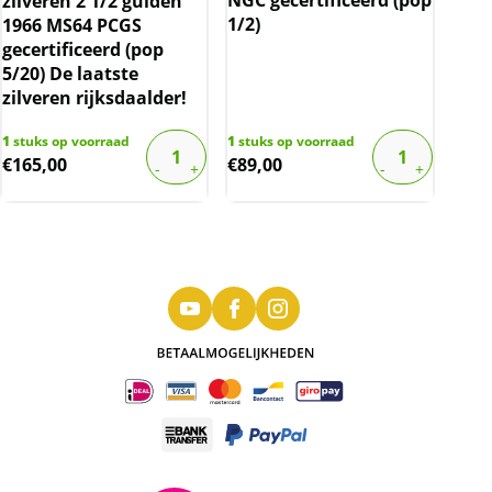
zilveren 2 1/2 gulden
1/2)
1966 MS64 PCGS
gecertificeerd (pop
5/20) De laatste
zilveren rijksdaalder!
1
stuks op voorraad
1
stuks op voorraad
€
165,00
€
89,00