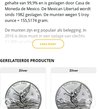
product
gehalte van 99,9% en is geslagen door Casa de
Moneda de Mexico. De Mexican Libertad wordt
toe
sinds 1982 geslagen. De munten wegen 5 troy
te
ounce = 155,5174 gram.
voegen
De munten zijn erg populair als belegging. In
2016 is deze munt in een oplage van slechts
11.400 verschenen
Lees meer
GERELATEERDE PRODUCTEN
Levering
De munten worden los geleverd in een platic
Zilver
Zilver
zakje. (zonder capsule of hoesje). Capsules
voor deze munt zijn bij ons veelal los te koop.
Kwaliteit