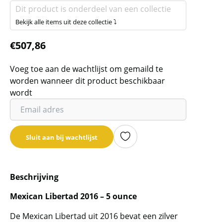
Dit product is onderdeel van een collectie
Bekijk alle items uit deze collectie ⤵
€
507,86
Voeg toe aan de wachtlijst om gemaild te
worden wanneer dit product beschikbaar
wordt
Vul
je
email
Sluit aan bij wachtlijst
adres
in
om
Beschrijving
de
wachtlijst
Mexican Libertad 2016 – 5 ounce
voor
dit
De Mexican Libertad uit 2016 bevat een zilver