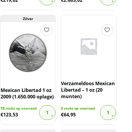
Zilver
Verzameldoos Mexican
Libertad – 1 oz (20
Mexican Libertad 1 oz
munten)
2009 (1.650.000 oplage)
12
stuks op voorraad
2
stuks op voorraad
€
123,53
€
64,95