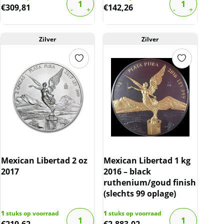
€
309,81
€
142,26
Zilver
Zilver
Mexican Libertad 2 oz
Mexican Libertad 1 kg
2017
2016 – black
ruthenium/goud finish
(slechts 99 oplage)
1
stuks op voorraad
1
stuks op voorraad
€
219,62
€
2.883,02