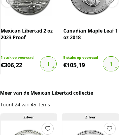
Ned
eur
Mexican Libertad 2 oz
Canadian Maple Leaf 1
(ma
2023 Proof
oz 2018
340
s
€
25,
1
stuk op voorraad
9
stuks op voorraad
€
306,22
€
105,19
€
2
Meer van de Mexican Libertad collectie
Toont 24 van 45 items
Zilver
Zilver