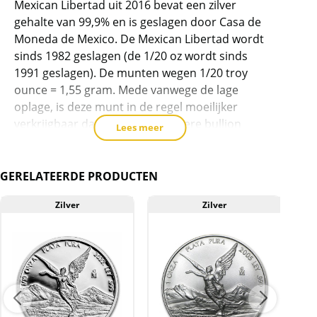
Mexican Libertad uit 2016 bevat een zilver
product
gehalte van 99,9% en is geslagen door Casa de
toe
Moneda de Mexico. De Mexican Libertad wordt
te
sinds 1982 geslagen (de 1/20 oz wordt sinds
voegen
1991 geslagen). De munten wegen 1/20 troy
ounce = 1,55 gram. Mede vanwege de lage
oplage, is deze munt in de regel moeilijker
verkrijgbaar dan de meeste andere bullion
Lees meer
munten.
De munten zijn erg populair als belegging.
GERELATEERDE PRODUCTEN
Levering
Zilver
Zilver
Deze munt wordt geleverd in een plastic
hoesje.
Kwaliteit
De munten worden uit voorraad geleverd, en
komen daarmee niet rechtstreeks van de