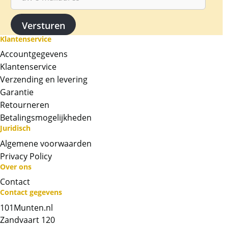
troy ounce = 1,55 gram. Mede vanwege de
lage oplage, is deze munt in de regel
moeilijker verkrijgbaar dan de meeste andere
Klantenservice
bullion munten.
Accountgegevens
De munten zijn erg populair als belegging.
Klantenservice
Levering
Verzending en levering
Garantie
Deze munt wordt geleverd in een plastic
Retourneren
capsule.
Betalingsmogelijkheden
Kwaliteit
Juridisch
Algemene voorwaarden
De munten worden uit voorraad geleverd, en
Privacy Policy
komen daarmee niet rechtstreeks van de
Over ons
producent af. De munten kunnen soms
Contact
krassen, aanslag en/of melkvlekken bevatten.
Contact gegevens
101Munten.nl
Chat met ons
Zandvaart 120