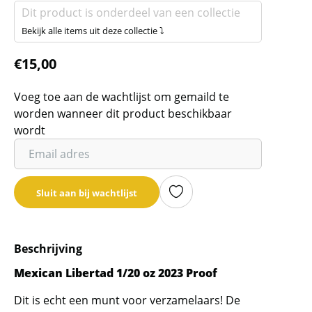
Dit product is onderdeel van een collectie
Bekijk alle items uit deze collectie ⤵
€
15,00
Voeg toe aan de wachtlijst om gemaild te
worden wanneer dit product beschikbaar
wordt
Vul
je
email
Sluit aan bij wachtlijst
adres
in
om
Beschrijving
de
wachtlijst
Mexican Libertad 1/20 oz 2023 Proof
voor
Dit is echt een munt voor verzamelaars! De
dit