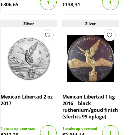
€
306,65
€
138,31
Zilver
Zilver
Mexican Libertad 2 oz
Mexican Libertad 1 kg
2017
2016 – black
ruthenium/goud finish
(slechts 99 oplage)
1
stuks op voorraad
1
stuks op voorraad
€
213,30
€
2.814,44