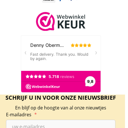
Mexican Libertad 1/20 oz 2023 Proof
Dit is echt een munt voor verzamelaars! De
Mexican Libertad uit 2016 bevat een zilver
SCHRIJF U IN VOOR ONZE NIEUWSBRIEF
gehalte van 99,9% en is geslagen door Casa de
En blijf op de hoogte van al onze nieuwtjes
Moneda de Mexico. De Mexican Libertad
E-mailadres
*
wordt sinds 1982 geslagen (de 1/20 oz wordt
sinds 1991 geslagen). De munten wegen 1/20