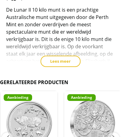
dit
product
De Lunar II 10 kilo munt is een prachtige
Australische munt uitgegeven door de Perth
toe
Mint en zonder overdrijven de meest
te
spectaculaire munt die er wereldwijd
voegen
verkrijgbaar is. Dit is de enige 10 kilo munt die
wereldwijd verkrijgbaar is. Op de voorkant
staat elk jaar een wisselende afbeelding, op de
achterkant het portret van Queen Elizabeth II.
Lees meer
Deze munt wordt vanaf 2008 uitgegeven en
kent elk jaar een nieuw thema, namelijk één
GERELATEERDE PRODUCTEN
van de 12 dieren van de Chinese dierenriem.
De serie bestaat uit:
Aanbieding
Aanbieding
A
2008: Muis (oplage van 35)
2009: Os (oplage van 46)
2010: Tijger (oplage van 173)