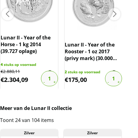
kilo munten en het feit dat verzamelaars /
beleggers deze munten waarschijnlijk voor een
langere tijd zullen vathouden, kan dit zorgen
voor een prijsopdrijvend effect in de nabije
toekomst.
Lunar II - Year of the
Horse - 1 kg 2014
Lunar II - Year of the
Luna
(39.727 oplage)
Rooster - 1 oz 2017
Mon
(privy mark) (30.000
(20
Levering
oplage)
4
stuks op voorraad
Elke munt wordt geleverd in een originele
€
2.880,11
2
stuks op voorraad
21
st
€
2.304,09
muntcapsule, die weer verpakt is in een
€
175,00
€
2
houten doos. Op de doos staat een
serienummer. Er wordt tevens een certificaat
bij geleverd.
De levertijd is 1 dag langer dan
Meer van de Lunar II collectie
onze reguliere levertijd.
Toont 24 van 104 items
Kwaliteit
Zilver
Zilver