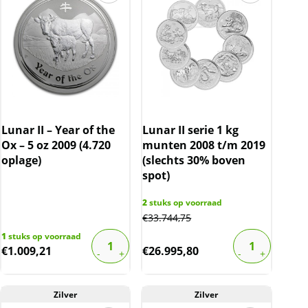
Lunar II – Year of the
Lunar II serie 1 kg
Ox – 5 oz 2009 (4.720
munten 2008 t/m 2019
oplage)
(slechts 30% boven
spot)
2
stuks op voorraad
€
33.744,75
1
stuks op voorraad
€
1.009,21
€
26.995,80
Zilver
Zilver