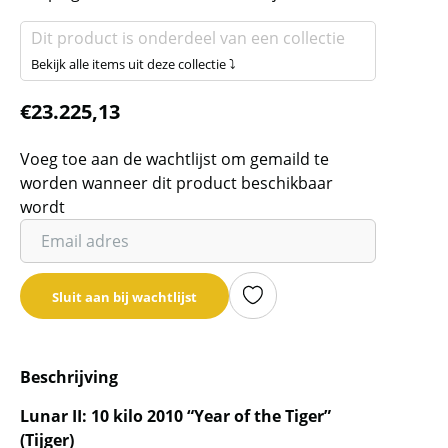
Dit product is onderdeel van een collectie
Bekijk alle items uit deze collectie ⤵
€
23.225,13
Voeg toe aan de wachtlijst om gemaild te
worden wanneer dit product beschikbaar
wordt
Vul
je
email
Sluit aan bij wachtlijst
adres
in
om
Beschrijving
de
wachtlijst
Lunar II: 10 kilo 2010 “Year of the Tiger”
voor
(Tijger)