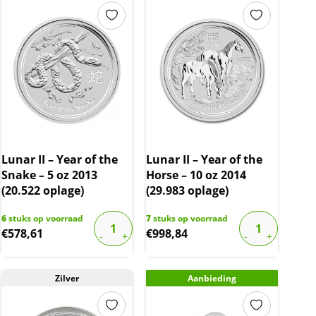
Doordat de munten in een originele
muntcapsule worden geleverd, zijn de munten
vrijwel altijd onbeschadigd. De capsule kan
krasjes bevatten.
BTW
Dit product wordt onder de margeregel
Lunar II – Year of the
Lunar II – Year of the
verhandeld. Dit houdt in dat wij btw afdragen
Snake – 5 oz 2013
Horse – 10 oz 2014
over de marge die wij behalen op dit product.
(20.522 oplage)
(29.983 oplage)
De btw mag hierdoor door ons niet op de
6
stuks op voorraad
factuur vermeld worden. De prijs op de
7
stuks op voorraad
€
578,61
€
998,84
website is inclusief btw.
Zilver
Aanbieding