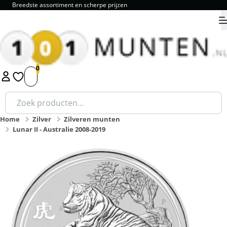
Breedste assortiment en scherpe prijzen
9.8
1
2
3
4
5
Zoeken
naar:
Home
Zilver
Zilveren munten
Lunar II - Australie 2008-2019