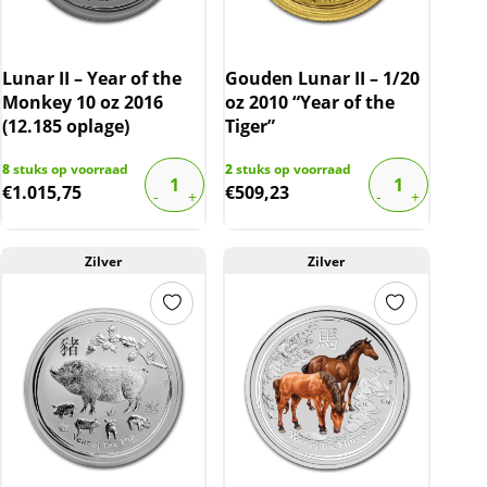
Lunar II – Year of the
Gouden Lunar II – 1/20
Monkey 10 oz 2016
oz 2010 “Year of the
(12.185 oplage)
Tiger”
8
stuks op voorraad
2
stuks op voorraad
€
1.015,75
€
509,23
Zilver
Zilver