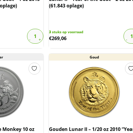
 oplage)
(61.843 oplage)
3
stuks op voorraad
€
269,06
er
Goud
he Monkey 10 oz
Gouden Lunar II – 1/20 oz 2010 “Yea