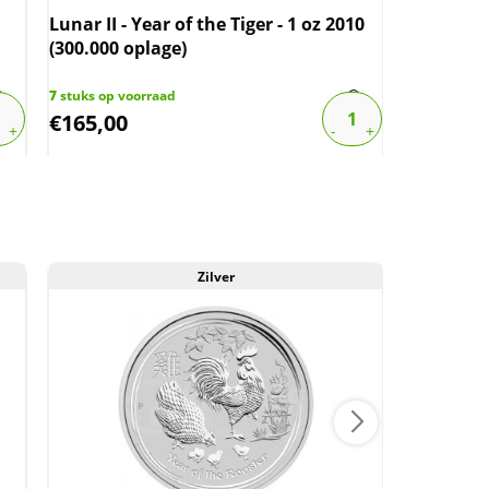
Lunar II - Year of the Tiger - 1 oz 2010
Lunar II -
(300.000 oplage)
2012 (300
7
stuks op voorraad
7
stuks op v
€
165,00
€
150,00
Zilver
Aan