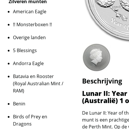
Zilveren munten
American Eagle
!! Monsterboxen !!
Overige landen
5 Blessings
Andorra Eagle
Batavia en Rooster
Beschrijving
(Royal Australian Mint /
RAM)
Lunar II: Year
(Australië) 1 
Benin
De Lunar II: Year of t
Birds of Prey en
munt is een prachtig
Dragons
de Perth Mint. Op de 