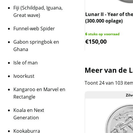
behalen op dit produ
niet op de factuur ve
rlandse zilveren halve Gulden
Fiji (Schildpad, Iguana,
m II (diverse jaren)
is inclusief btw.
Lunar II - Year of th
Great wave)
(300.000 oplage)
 op voorraad
Funnel-web Spider
3
6
stuks op voorraad
,00
€
150,00
Gabon springbok en
Ghana
Isle of man
Meer van de Lu
Ivoorkust
Toont 24 van 103 ite
Kangaroo en Marvel en
Zilv
Rectangle
Koala en Next
Generation
Kookaburra