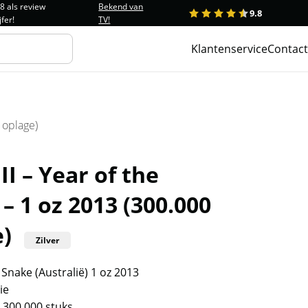
.8 als review
Bekend van
9.8
1
2
3
4
5
jfer!
TV!
Klantenservice
Contact
 oplage)
II – Year of the
– 1 oz 2013 (300.000
e)
Zilver
 Snake (Australië) 1 oz 2013
ie
 300.000 stuks