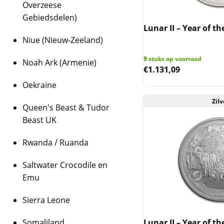
Overzeese
Gebiedsdelen)
Lunar II – Year of th
Niue (Nieuw-Zeeland)
9
stuks op voorraad
Noah Ark (Armenie)
€
1.131,09
Oekraine
Zilv
Queen's Beast & Tudor
Beast UK
Rwanda / Ruanda
Saltwater Crocodile en
Emu
Sierra Leone
Somaliland
Lunar II – Year of th