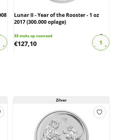
Kookabur
008
Lunar II - Year of the Rooster - 1 oz
2017 (300.000 oplage)
2
stuks op v
€
150,00
33
stuks op voorraad
€
127,10
€
127,50
Zilver