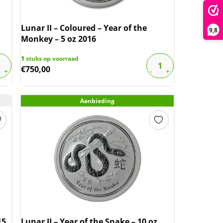
Lunar II – Coloured – Year of the
9,8
Monkey – 5 oz 2016
1
stuks op voorraad
€
750,00
Aanbieding
15
Lunar II – Year of the Snake – 10 oz