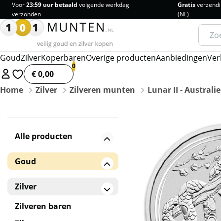
Voor
23:59 uur betaald
volgende werkdag
Gratis
verzendi
verzonden
(NL)
Zoeke
naar:
Goud
Zilver
Koperbaren
Overige producten
Aanbiedingen
Ver
€ 0,00
Home
Zilver
Zilveren munten
Lunar II - Australi
Alle producten
Goud
Gouden baren
Zilver
Gouden munten
Zilveren baren