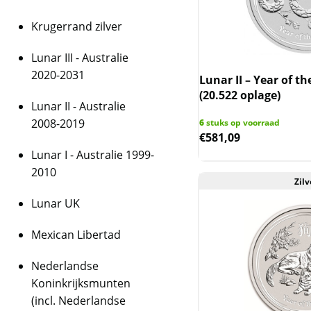
Krugerrand zilver
Lunar III - Australie
2020-2031
Lunar II – Year of th
(20.522 oplage)
Lunar II - Australie
2008-2019
6
stuks op voorraad
€
581,09
Lunar I - Australie 1999-
2010
Zilv
Lunar UK
Mexican Libertad
Nederlandse
Koninkrijksmunten
(incl. Nederlandse