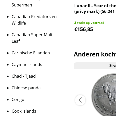
2016: Aap (reguliere 
Superman
 II - Year of the Tiger - 1/2 oz 2010
Lunar II - Year of th
oplage van 30.000)
35 oplage)
(privy mark) (56.241
Canadian Predators en
2017: Haan ( regulier
oplage van 30.000)
Wildlife
op voorraad
2
stuks op voorraad
8,74
€
156,85
2018: Hond (reguliere
Canadian Super Multi
oplage van 29.304)
Leaf
2019: Varken (regulie
oplage van 11.467)
Caribische Eilanden
Anderen koch
Levering
Elke munt wordt gele
Cayman Islands
Zilv
Aanbieding
Kwaliteit
Chad - Tjaad
Doordat de munten i
geleverd, zijn de mun
Chinese panda
BTW
Congo
Dit product wordt on
houdt in dat wij btw 
Cook islands