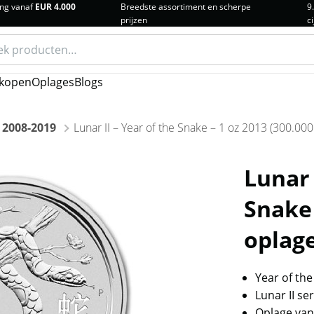
ng vanaf
EUR 4.000
Breedste assortiment en scherpe
9
prijzen
ci
n
kopen
Oplages
Blogs
e 2008-2019
Lunar II – Year of the Snake – 1 oz 2013 (300.000
Lunar 
Snake 
oplag
Year of the
Lunar II ser
Oplage van