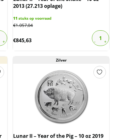
2013 (27.213 oplage)
11
stuks op voorraad
€
1.057,04
€
845,63
Zilver
r
Lunar II – Year of the Pig – 10 oz 2019