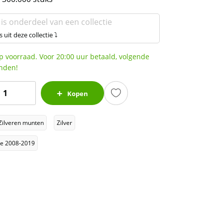
 is onderdeel van een collectie
s uit deze collectie ⤵
p voorraad. Voor 20:00 uur betaald, volgende
nden!
unar
Kopen
Zilveren munten
Zilver
ear
f
lie 2008-2019
he
Snake
1
z
2013