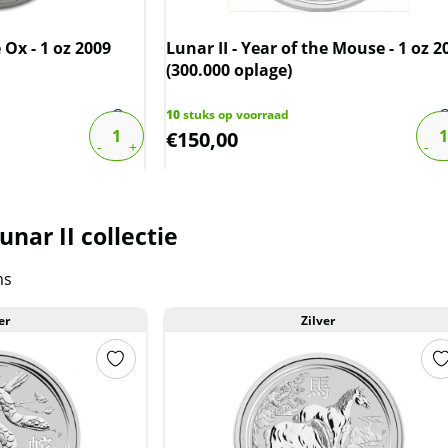
ct. De btw mag hierdoor door ons
rmeld worden. De prijs op de website
e Ox - 1 oz 2009
Lunar II - Year of the Mouse - 1 oz 2
(300.000 oplage)
10
stuks op voorraad
€
150,00
nar II collectie
ms
er
Zilver