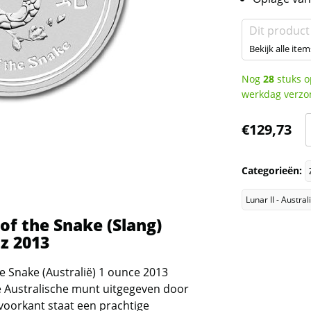
Dit product
Bekijk alle item
Nog
28
stuks o
werkdag verzo
L
€
129,73
II
-
Categorieën:
Y
o
Lunar II - Austra
t
 of the Snake (Slang)
oz 2013
-
he Snake (Australië) 1 ounce 2013
o
e Australische munt uitgegeven door
voorkant staat een prachtige