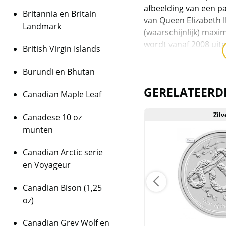
afbeelding van een pa
Britannia en Britain
van Queen Elizabeth I
Landmark
(waarschijnlijk) max
wordt vanaf 2008 uitg
British Virgin Islands
thema, namelijk één 
dierenriem. De serie b
Burundi en Bhutan
2008: Muis (oplage va
GERELATEERD
Canadian Maple Leaf
2009: Os (oplage van 
2010: Tijger (oplage 
Zilver
Zilv
Canadese 10 oz
2011: Konijn (oplage 
munten
2012: Draak (regulier
oplage van 200.00)
Canadian Arctic serie
2013: Slang (regulier
en Voyageur
oplage van 56.241)
2014: Paard (regulier
Canadian Bison (1,25
oplage van 60.269)
oz)
2015: Geit (reguliere 
oplage van 35.000)
Canadian Grey Wolf en