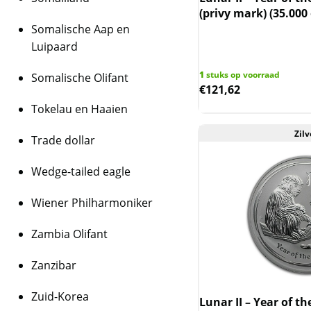
(privy mark) (35.000
Somalische Aap en
Luipaard
1
stuks op voorraad
Somalische Olifant
€
121,62
Tokelau en Haaien
Zilv
Trade dollar
Wedge-tailed eagle
Wiener Philharmoniker
Zambia Olifant
Zanzibar
Zuid-Korea
Lunar II – Year of t