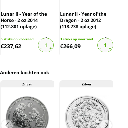
2015: Geit – 61.843 oplage
2016: Aap – 34.368 oplage
Lunar II - Year of the
Lunar II - Year of the
Luna
Horse - 2 oz 2014
Dragon - 2 oz 2012
Dog
2017: Rooster – 51.680 oplage
(112.801 oplage)
(118.738 oplage)
2018: Hond – 36.900 oplage
5
stuks op voorraad
3
stuks op voorraad
2
stu
€
237,62
€
266,09
€
2
2019: Varken – 30.584 oplage
Daarnaast geeft de Perth Mint nog andere
ounce munten munt uit, namelijk onder
andere de: Koala en de Kookaburra.
Anderen kochten ook
Zilver
Zilver
Levering
Elke munt wordt geleverd in een originele
muntcapsule.