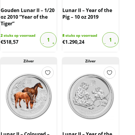
Gouden Lunar II – 1/20
Lunar II – Year of the
oz 2010 “Year of the
Pig – 10 oz 2019
Tiger”
2
stuks op voorraad
8
stuks op voorraad
€
518,57
€
1.290,24
Zilver
Zilver
Lunar II – Coloured –
Lunar II – Year of the