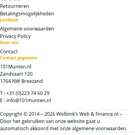
Retourneren
Betalingsmogelijkheden
Juridisch
Algemene voorwaarden
Privacy Policy
Over ons
Contact
Neem contact op met op!
Contact gegevens
101Munten.nl
Chat met ons
Zandvaart 120
1764 NW Breezand
Whatsapp ons!
T :
+31 (0)223 74 60 29
E :
info@101munten.nl
Bel ons
Copyright © 2014 – 2026 Wolbink’s Web & Finance.nl –
Contactformulier
Door het gebruiken van onze website gaat u
automatisch akkoord met onze
algemene voorwaarden.