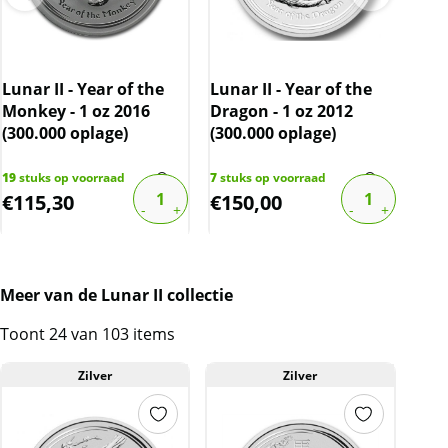
Kwaliteit
Doordat de munten in een originele
Lunar II - Year of the
Lunar II - Year of the
Wom
muntcapsule worden geleverd, zijn de munten
Monkey - 1 oz 2016
Dragon - 1 oz 2012
vrijwel altijd onbeschadigd.
(300.000 oplage)
(300.000 oplage)
19
stuks op voorraad
7
stuks op voorraad
3
stu
BTW
€
115,30
€
150,00
€
1
Dit product wordt onder de margeregel
verhandeld. Dit houdt in dat wij btw afdragen
over de marge die wij behalen op dit product.
Meer van de Lunar II collectie
De btw mag hierdoor door ons niet op de
factuur vermeld worden. De prijs op de
Toont 24 van 103 items
website is inclusief btw.
Zilver
Zilver