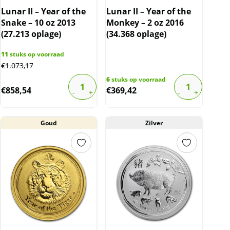
Lunar II – Year of the
Lunar II – Year of the
Snake – 10 oz 2013
Monkey – 2 oz 2016
(27.213 oplage)
(34.368 oplage)
11
stuks op voorraad
€
1.073,17
6
stuks op voorraad
€
858,54
€
369,42
Goud
Zilver