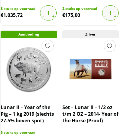
8
stuks op voorraad
2
stuks op voorraad
€
1.035,72
€
175,00
Aanbieding
Zilver
Lunar II – Year of the
Set – Lunar II – 1/2 oz
Pig – 1 kg 2019 (slechts
t/m 2 OZ – 2014- Year of
27.5% boven spot)
the Horse (Proof)
5
stuks op voorraad