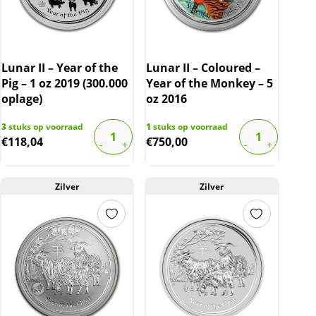
Lunar II – Year of the
Lunar II – Coloured –
Pig – 1 oz 2019 (300.000
Year of the Monkey – 5
oplage)
oz 2016
3
stuks op voorraad
1
stuks op voorraad
€
118,04
€
750,00
Zilver
Zilver