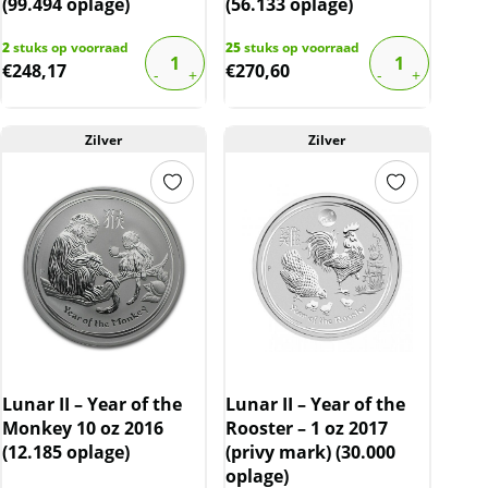
(99.494 oplage)
(56.133 oplage)
2
stuks op voorraad
25
stuks op voorraad
€
248,17
€
270,60
Zilver
Zilver
Lunar II – Year of the
Lunar II – Year of the
Monkey 10 oz 2016
Rooster – 1 oz 2017
(12.185 oplage)
(privy mark) (30.000
oplage)