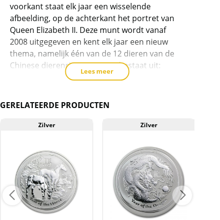
voorkant staat elk jaar een wisselende
oz
afbeelding, op de achterkant het portret van
2017
Queen Elizabeth II. Deze munt wordt vanaf
aantal
2008 uitgegeven en kent elk jaar een nieuw
thema, namelijk één van de 12 dieren van de
Chinese dierenriem. De serie bestaat uit:
Lees meer
2008: Muis – 9.126 oplage
2009: Os – 18.570 oplage
GERELATEERDE PRODUCTEN
2010: Tijger – 63.005 oplage
Zilver
Zilver
2011: Konijn – 99.494 oplage
2012: Draak – 118.738 oplage
2013: Slang – 56.133 oplage
2014: Paard – 112.801 oplage