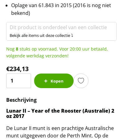
Oplage van 61.843 in 2015 (2016 is nog niet
bekend)
Dit product is onderdeel van een collectie
Bekijk alle items uit deze collectie ⤵
Nog
8
stuks op voorraad. Voor 20:00 uur betaald,
volgende werkdag verzonden!
€
234,13
Lunar
Kopen
II
-
Beschrijving
Year
of
Lunar II – Year of the Rooster (Australie) 2
the
oz 2017
Rooster
De Lunar II munt is een prachtige Australische
-
munt uitgegeven door de Perth Mint. Op de
2