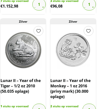
7
stuks op voorraad
3
stuks op voorraad
€
1.152,98
€
96,08
Zilver
Zilver
Lunar II – Year of the
Lunar II – Year of the
Tiger – 1/2 oz 2010
Monkey – 1 oz 2016
(50.035 oplage)
(privy mark) (30.000
oplage)
1
stuks op voorraad
2
stuks op voorraad