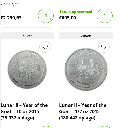
€
2.813,29
1
stuks op voorraad
€
2.250,63
€
695,00
Zilver
Zilver
Lunar II – Year of the
Lunar II – Year of the
Goat – 10 oz 2015
Goat – 1/2 oz 2015
(26.932 oplage)
(188.442 oplage)