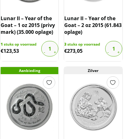
Lunar II – Year of the
Lunar II – Year of the
Goat – 1 oz 2015 (privy
Goat – 2 oz 2015 (61.843
mark) (35.000 oplage)
oplage)
1
stuks op voorraad
3
stuks op voorraad
€
123,53
€
273,05
Aanbieding
Zilver