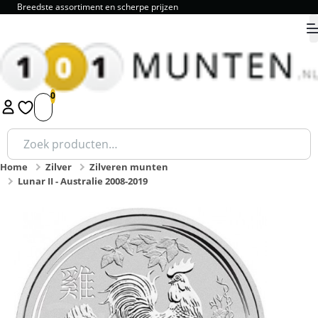
Breedste assortiment en scherpe prijzen
9.8
1
2
3
4
5
Zoeken
naar:
Home
Zilver
Zilveren munten
Lunar II - Australie 2008-2019