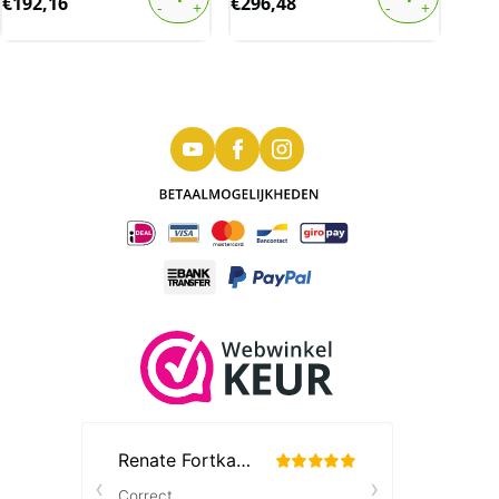
€
192,16
€
296,48