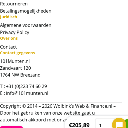
Retourneren
Betalingsmogelijkheden
Juridisch
Algemene voorwaarden
Privacy Policy
Over ons
Neem contact op met op!
Contact
Contact gegevens
Chat met ons
101Munten.nl
Zandvaart 120
Whatsapp ons!
1764 NW Breezand
T :
+31 (0)223 74 60 29
Bel ons
E :
info@101munten.nl
Contactformulier
Copyright © 2014 – 2026 Wolbink’s Web & Finance.nl –
Door het gebruiken van onze website gaat u
automatisch akkoord met onze
algemene voorwaarden.
Gabon
Naam
*
€
205,89