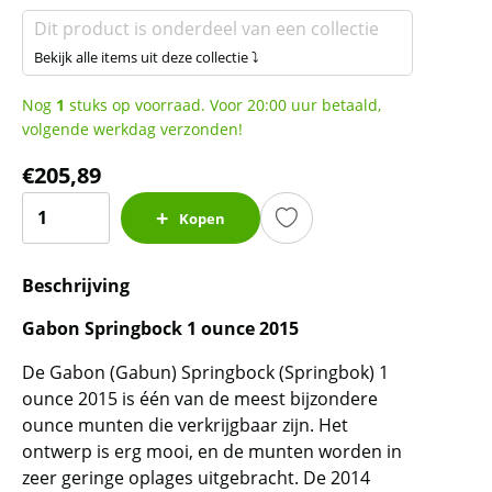
Dit product is onderdeel van een collectie
Bekijk alle items uit deze collectie ⤵
Nog
1
stuks op voorraad. Voor 20:00 uur betaald,
volgende werkdag verzonden!
€
205,89
Gabon
Kopen
Springbok
1
Beschrijving
oz
2015
Gabon Springbock 1 ounce 2015
aantal
De Gabon (Gabun) Springbock (Springbok) 1
ounce 2015 is één van de meest bijzondere
ounce munten die verkrijgbaar zijn. Het
ontwerp is erg mooi, en de munten worden in
zeer geringe oplages uitgebracht. De 2014