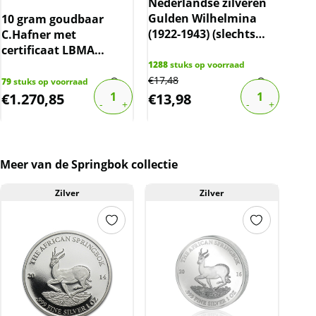
Nederlandse zilveren
Bri
Year
Gulden Wilhelmina
(sl
10 gram goudbaar
2015
(1922-1943) (slechts
spo
C.Hafner met
10% boven spot)
certificaat LBMA
Issuing Country
gecertificeerd
1288
stuks op voorraad
85
st
Republic of Gabonaise
€
17,48
€
108
79
stuks op voorraad
Denomination
€
1.270,85
€
13,98
€
6
1000 Francs
Manufacturer
Bavarian State Mint Munich
Meer van de Springbok collectie
Germany
Privy
Zilver
Zilver
5th Anniversary
Bekijk meer