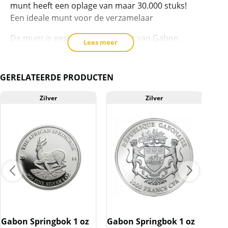
munt heeft een oplage van maar 30.000 stuks!
Een ideale munt voor de verzamelaar
De munt is geslagen in opdracht van Gabon.
Lees meer
Gabon is land in Afrika, en ligt in het Zuid-
Westen (tussen Congo, Kameroen en
Equatoriaal Genia in).
GERELATEERDE PRODUCTEN
De munten wegen 1 troy ounce = 31,1034768
Zilver
Zilver
gram en bevatten 999/1000 zilver.
Levering
De munten worden in een plastic gripzakje
geleverd.
Gabon Springbok 1 oz
Kwaliteit
Gabon Springbok 1 oz
Gab