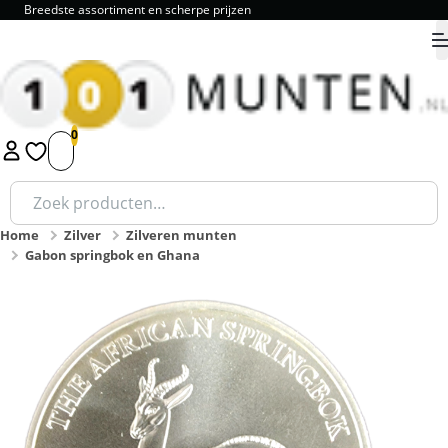
Breedste assortiment en scherpe prijzen
9.8
1
2
3
4
5
Zoeken
naar:
Home
Zilver
Zilveren munten
Gabon springbok en Ghana