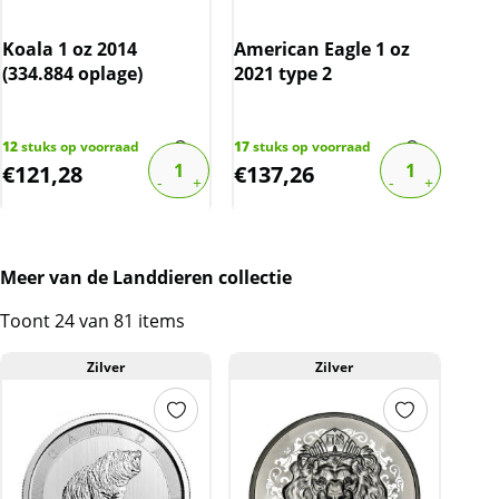
Koala 1 oz 2014
American Eagle 1 oz
EC8
(334.884 oplage)
2021 type 2
Bar
oz 
12
stuks op voorraad
17
stuks op voorraad
3
stu
€
121,28
€
137,26
€
1
Meer van de Landdieren collectie
Toont 24 van 81 items
Zilver
Zilver