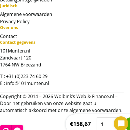
Juridisch
Algemene voorwaarden
Privacy Policy
Over ons
Contact
Neem contact op met op!
Contact gegevens
101Munten.nl
Chat met ons
Zandvaart 120
1764 NW Breezand
Whatsapp ons!
T :
+31 (0)223 74 60 29
E :
info@101munten.nl
Bel ons
Copyright © 2014 – 2026 Wolbink’s Web & Finance.nl –
Contactformulier
Door het gebruiken van onze website gaat u
automatisch akkoord met onze
algemene voorwaarden.
Congo
Naam
*
€
158,67
/