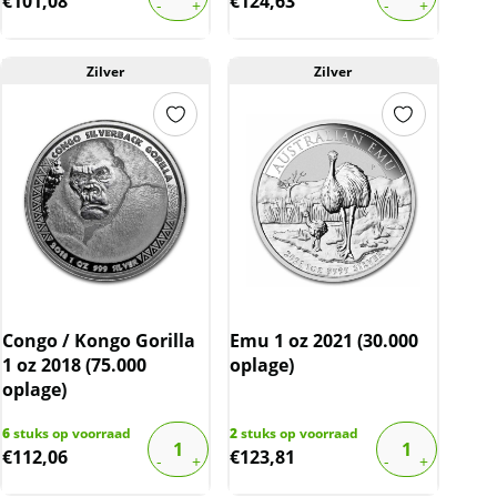
€
101,08
€
124,63
Zilver
Zilver
Congo / Kongo Gorilla
Emu 1 oz 2021 (30.000
1 oz 2018 (75.000
oplage)
oplage)
6
stuks op voorraad
2
stuks op voorraad
€
112,06
€
123,81