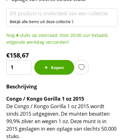
Dit product is onderdeel van een collectie
Bekijk alle items uit deze collectie ⤵
Nog
4
stuks op voorraad. Voor 20:00 uur betaald,
volgende werkdag verzonden!
€
158,67
Congo
Kopen
/
Kongo
Beschrijving
Gorilla
1
Congo / Kongo Gorilla 1 oz 2015
oz
De Congo / Kongo Gorilla 1 oz 2015 wordt
2015
sinds 2015 uitgegeven. De munten bevatten
(50.000
99,9% zilver en wegen 1 oz. Deze munt is in
oplage)
2015 geslagen in een oplage van slechts 50.000
aantal
stuks.