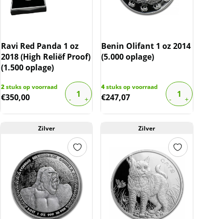
Ravi Red Panda 1 oz
Benin Olifant 1 oz 2014
2018 (High Reliëf Proof)
(5.000 oplage)
(1.500 oplage)
2
stuks op voorraad
4
stuks op voorraad
€
350,00
€
247,07
Zilver
Zilver