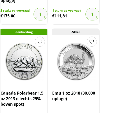
oplage)
2
stuks op voorraad
1
stuks op voorraad
€
175,00
€
111,81
Aanbieding
Zilver
Canada Polarbear 1.5
Emu 1 oz 2018 (30.000
oz 2013 (slechts 25%
oplage)
boven spot)