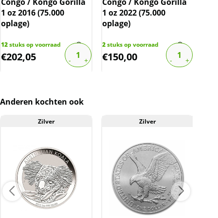
Congo / Kongo Gorilla
Congo / Kongo Gorilla
Con
website is inclusief btw.
1 oz 2016 (75.000
1 oz 2022 (75.000
1 o
oplage)
oplage)
opl
12
stuks op voorraad
2
stuks op voorraad
6
stu
€
202,05
€
150,00
€
1
Anderen kochten ook
Zilver
Zilver