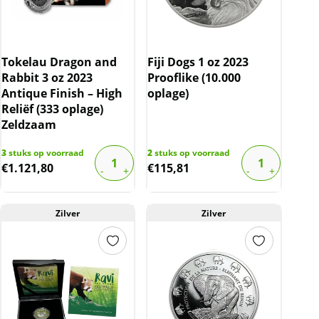
Tokelau Dragon and
Fiji Dogs 1 oz 2023
Rabbit 3 oz 2023
Prooflike (10.000
Antique Finish – High
oplage)
Reliëf (333 oplage)
Zeldzaam
3
stuks op voorraad
2
stuks op voorraad
€
1.121,80
€
115,81
Zilver
Zilver