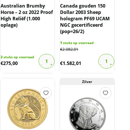
Australian Brumby
Canada gouden 150
Horse – 2 oz 2022 Proof
Dollar 2003 Sheep
High Reliëf (1.000
hologram PF69 UCAM
oplage)
NGC gecertificeerd
(pop=26/2)
1
stuks op voorraad
€
2.082,01
3
stuks op voorraad
€
275,00
€
1.582,01
Zilver