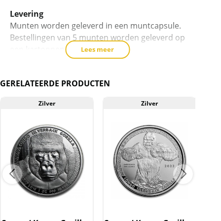
Levering
Munten worden geleverd in een muntcapsule.
Bestellingen van 5 munten worden geleverd op
een kartonnen blister.
Lees meer
Kwaliteit
De munten worden uit voorraad geleverd, en
GERELATEERDE PRODUCTEN
komen daarmee niet rechtstreeks van de
producent af. Echter zijn de munten veelal de
Zilver
Zilver
muntkoker of -capsule niet uit geweest. De
munten kunnen soms krassen, aanslag en/of
melkvlekken bevatten.
BTW
Dit product wordt onder de margeregel
verhandeld. Dit houdt in dat wij btw afdragen
over de marge die wij behalen op dit product.
De btw mag hierdoor door ons niet op de
factuur vermeld worden. De prijs op de