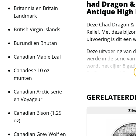
had Dragon & 
Britannia en Britain
Antique High 
Landmark
Deze Chad Dragon & D
British Virgin Islands
Relief. Met deze bijz
uitvoering is dit een
Burundi en Bhutan
Deze uitvoering van 
Canadian Maple Leaf
vierde in de serie van
wordt het cijfer 8 gezi
Canadese 10 oz
De Dragon and Dragon
munten
staan voor geluk, amb
Canadian Arctic serie
De munt bevat een zil
GERELATEERD
en Voyageur
republiek Chad gezien
waarde van 15.000 CFA
Zilver
Zilv
Canadian Bison (1,25
slechts 333 stuks.
oz)
De munten wegen 3 tr
Levering
Canadian Grey Wolf en