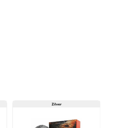
igh
elief
333
plage)
antal
Zilver