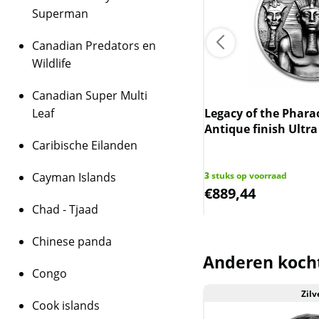
De munt wordt geleve
Superman
certificaat.
Canadian Predators en
Kwaliteit
Wildlife
De munten worden ui
daarmee niet rechtst
Canadian Super Multi
zijn de munten veelal
le Dragon 2 oz 2019 Proof High
Leaf
Legacy of the Pharao
geweest. De munten 
f (1.500 oplage).
Antique finish Ultra
melkvlekken bevatten
Caribische Eilanden
BTW
 op voorraad
Cayman Islands
3
stuks op voorraad
Dit product wordt on
9,04
€
889,44
houdt in dat wij btw 
Chad - Tjaad
behalen op dit produ
niet op de factuur ve
Chinese panda
is inclusief btw.
Anderen koch
Congo
Zilver
Zilv
Cook islands