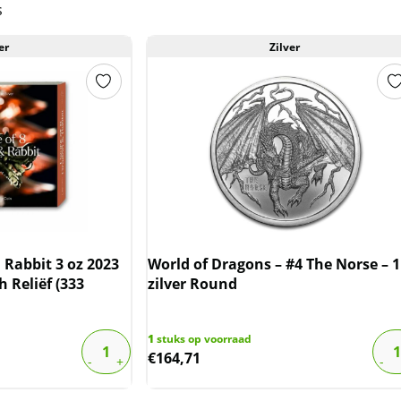
s
er
Zilver
Rabbit 3 oz 2023
World of Dragons – #4 The Norse – 1
h Reliëf (333
zilver Round
1
stuks op voorraad
€
164,71