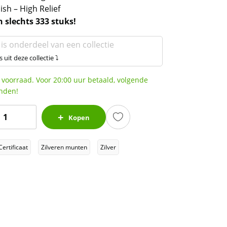
ish – High Relief
 slechts 333 stuks!
 is onderdeel van een collectie
s uit deze collectie ⤵
 voorraad. Voor 20:00 uur betaald, volgende
nden!
Chad
Kopen
Dragon
&
Certificaat
Zilveren munten
Zilver
Dragon
3
z
2024
ntique
inish