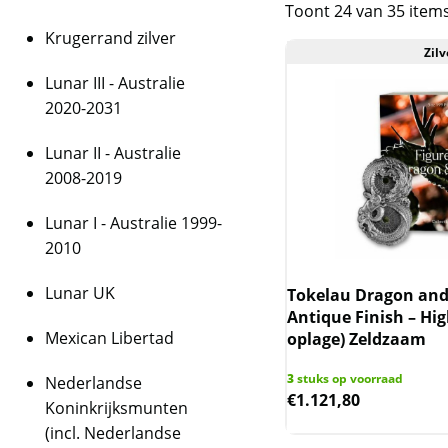
Toont 24 van 35 item
Krugerrand zilver
Zilv
Lunar III - Australie
2020-2031
Lunar II - Australie
2008-2019
Lunar I - Australie 1999-
2010
Lunar UK
Tokelau Dragon and 
Antique Finish – Hig
Mexican Libertad
oplage) Zeldzaam
3
stuks op voorraad
Nederlandse
€
1.121,80
Koninkrijksmunten
(incl. Nederlandse