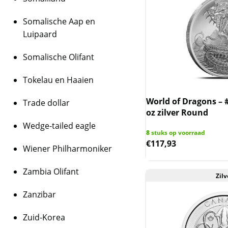
Somalische Aap en
Luipaard
Somalische Olifant
Tokelau en Haaien
World of Dragons – #
Trade dollar
oz zilver Round
Wedge-tailed eagle
8
stuks op voorraad
€
117,93
Wiener Philharmoniker
Zambia Olifant
Zilv
Zanzibar
Zuid-Korea