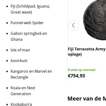
Fiji (Schildpad, Iguana,
Great wave)
Funnel-web Spider
Gabon springbok en
Ghana
 Lunar III - 3 x 1 oz - 2024 - Year of
Fiji Terracotta Army
Isle of man
Dragon (Proof)
oplage)
Ivoorkust
op voorraad
3
stuks op voorraad
Kangaroo en Marvel en
7,96
€
754,93
Rectangle
Koala en Next
Generation
Meer van de M
Kookaburra