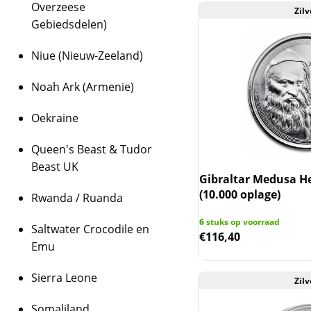
Overzeese
Zilv
Gebiedsdelen)
Niue (Nieuw-Zeeland)
Noah Ark (Armenie)
Oekraine
Queen's Beast & Tudor
Beast UK
Gibraltar Medusa He
(10.000 oplage)
Rwanda / Ruanda
6
stuks op voorraad
Saltwater Crocodile en
€
116,40
Emu
Sierra Leone
Zilv
Somaliland