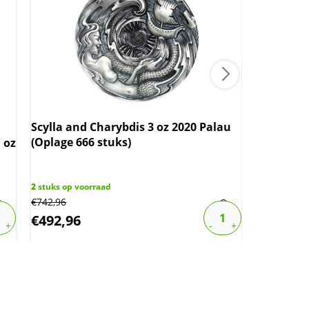
Scylla and Charybdis 3 oz 2020 Palau
(Oplage 666 stuks)
 oz
Mason Min
Round (My
2
stuks op voorraad
€
742,96
12
stuks op 
€
492,96
€
86,73