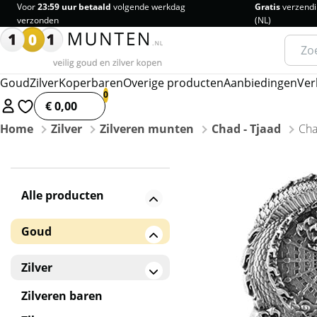
Voor
23:59 uur betaald
volgende werkdag
Gratis
verzendi
verzonden
(NL)
Zoeke
naar:
Goud
Zilver
Koperbaren
Overige producten
Aanbiedingen
Ver
€ 0,00
Home
Zilver
Zilveren munten
Chad - Tjaad
Cha
Alle producten
Goud
Gouden baren
Zilver
Gouden munten
Zilveren baren