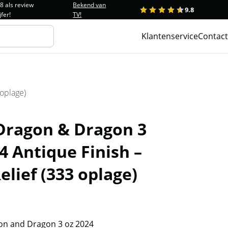
.8 als review
Bekend van
9.8
1
2
3
4
5
jfer!
TV!
Klantenservice
Contact
oplage)
Dragon & Dragon 3
4 Antique Finish –
elief (333 oplage)
n and Dragon 3 oz 2024