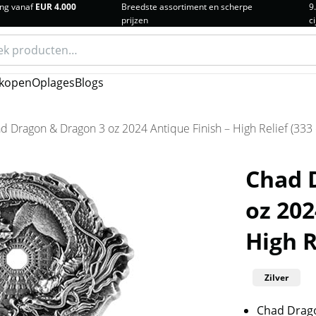
ng vanaf
EUR 4.000
Breedste assortiment en scherpe
9
prijzen
ci
n
kopen
Oplages
Blogs
d Dragon & Dragon 3 oz 2024 Antique Finish – High Relief (333 
Chad 
oz 202
High R
Zilver
Chad Drago