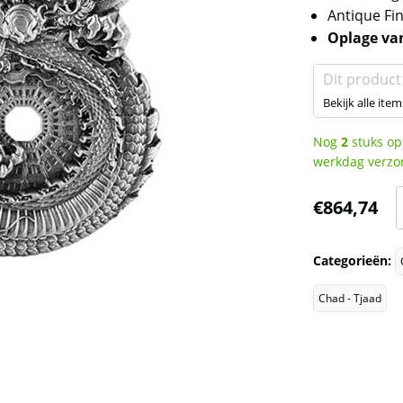
Antique Fin
Oplage van
Dit product
Bekijk alle item
Nog
2
stuks op
werkdag verzo
€
864,74
Categorieën:
Chad - Tjaad
o
A
F
-