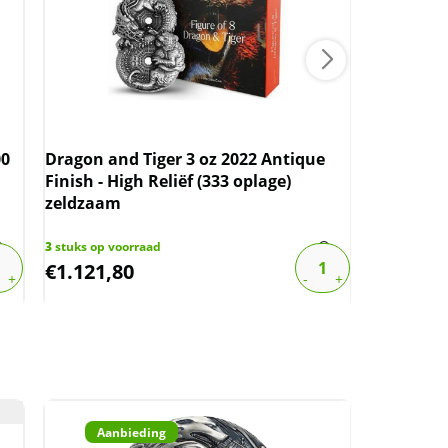
00
Dragon and Tiger 3 oz 2022 Antique
Tokelau D
Finish - High Reliëf (333 oplage)
Antique F
zeldzaam
oplage) 
3
stuks op voorraad
3
stuks op v
€
1.121,80
€
1.121,
Aanbieding