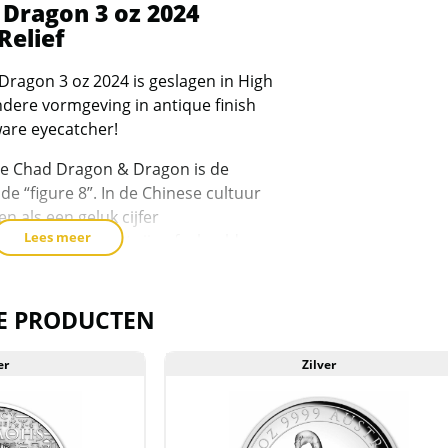
Dragon 3 oz 2024
H
Relief
R
(
ragon 3 oz 2024 is geslagen in High
o
ondere vormgeving in antique finish
a
 ware eyecatcher!
de Chad Dragon & Dragon is de
 de “figure 8”. In de Chinese cultuur
en als een geluk cijfer
Lees meer
 die op de munt zijn afgebeeld
itie en adel.
ver gehalte van 99,9%,wordt in de
E PRODUCTEN
 als wettig betaalmiddel met een
 en is geslagen in een oplage van
er
Zilver
oy ounce = 93,3 gram.