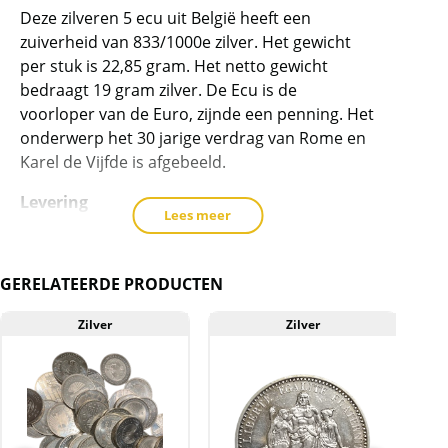
Deze zilveren 5 ecu uit België heeft een
dit
zuiverheid van 833/1000e zilver. Het gewicht
product
per stuk is 22,85 gram. Het netto gewicht
toe
bedraagt 19 gram zilver. De Ecu is de
te
voorloper van de Euro, zijnde een penning. Het
voegen
onderwerp het 30 jarige verdrag van Rome en
Karel de Vijfde is afgebeeld.
Levering
Lees meer
De munten worden in een gripzakje.
Kwaliteit
GERELATEERDE PRODUCTEN
De munten zijn van wisselende kwaliteit,
gemiddeld prachtig tot unc.
Zilver
Zilver