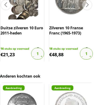
Duitse zilveren 10 Euro
Zilveren 10 Franse
zil
2011-heden
Franc (1965-1973)
Fra
16
stuks op voorraad
18
stuks op voorraad
29
st
€
21,23
€
48,88
€
2
Anderen kochten ook
Aanbieding
Aanbieding
A