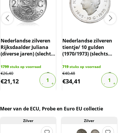
Nederlandse zilveren
Nederlandse zilveren
Ned
Rijksdaalder Juliana
tientje/ 10 gulden
eur
(diverse jaren) (slechts
(1970/1973) (slechts
(ma
10% boven spot)
7.5% boven spot)
1799
stuks op voorraad
719
stuks op voorraad
339
s
€
26,40
€
40,48
€
26,
€
21,12
€
34,41
€
2
Meer van de ECU, Probe en Euro EU collectie
Zilver
Zilver