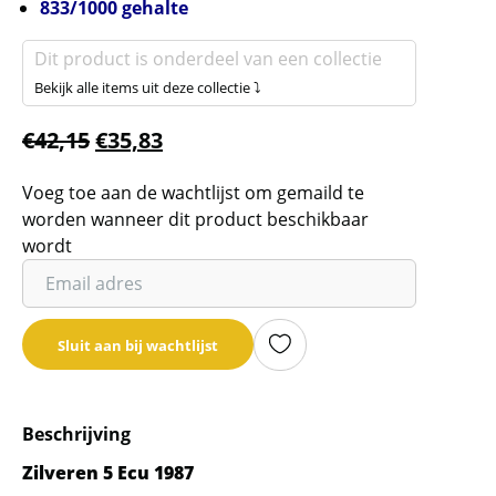
833/1000 gehalte
Dit product is onderdeel van een collectie
Bekijk alle items uit deze collectie ⤵
€
42,15
€
35,83
Voeg toe aan de wachtlijst om gemaild te
worden wanneer dit product beschikbaar
wordt
Vul
je
email
Sluit aan bij wachtlijst
adres
in
om
Beschrijving
de
wachtlijst
Zilveren 5 Ecu 1987
voor