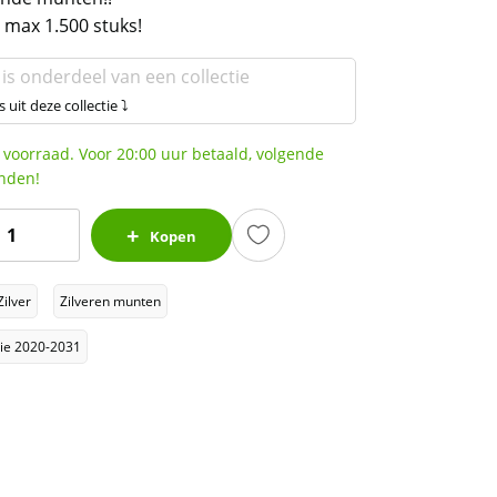
 max 1.500 stuks!
 is onderdeel van een collectie
s uit deze collectie ⤵
 voorraad. Voor 20:00 uur betaald, volgende
nden!
et
Kopen
unar
Zilver
Zilveren munten
I
alie 2020-2031
3
1
z