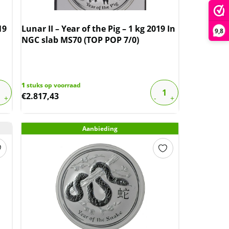
19
Lunar II – Year of the Pig – 1 kg 2019 In
9,8
NGC slab MS70 (TOP POP 7/0)
1
stuks op voorraad
€
2.817,43
Aanbieding
Set Lunar III (Australie) 0.5 oz
t/m 5 oz – Year of the OX 2021
De Lunar III serie is een prachtige serie die
jaarlijks door de Perth Mint uit Australië is
uitgegeven. De set bestaat uit de volgende