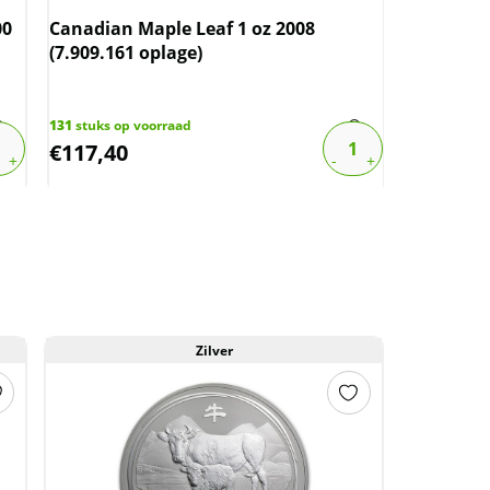
Kangaroo 
(slechts 
00
Canadian Maple Leaf 1 oz 2008
(7.909.161 oplage)
206
stuks op
€
108,31
131
stuks op voorraad
€
117,40
€
64,44
Zilver