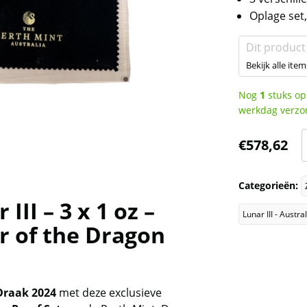
Oplage set,
Dit product
Bekijk alle item
Nog
1
stuks op
werkdag verzo
S
€
578,62
-
L
Categorieën:
II
 III – 3 x 1 oz –
-
Lunar III - Austr
r of the Dragon
x
o
-
Draak 2024
met deze exclusieve