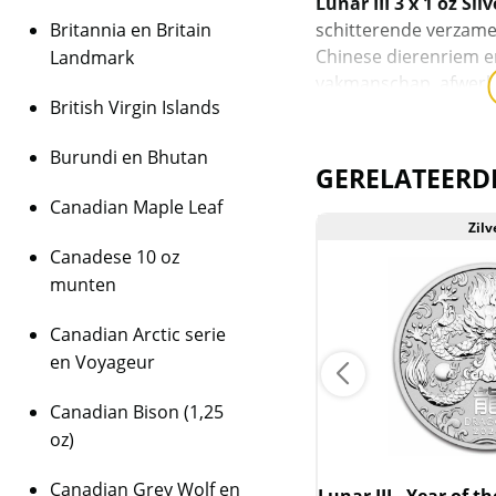
Lunar III 3 x 1 oz Sil
Britannia en Britain
schitterende verzamels
Chinese dierenriem e
Landmark
vakmanschap, afwerk
British Virgin Islands
uit drie verschillend
klassieke Proof, een 
Burundi en Bhutan
Proof met een schitt
GERELATEERD
Canadian Maple Leaf
Met een wereldwijde 
Zilver
Zilv
behoort deze uitgave 
Canadese 10 oz
uitgaven en is zij bi
munten
zilveren proofmunten
Perth Mint.
Canadian Arctic serie
Het Jaar van 
en Voyageur
Volgens een eeuweno
Canadian Bison (1,25
de Jade-keizer een ra
oz)
de Chinese dierenrie
vliegen en eenvoudig
Canadian Grey Wolf en