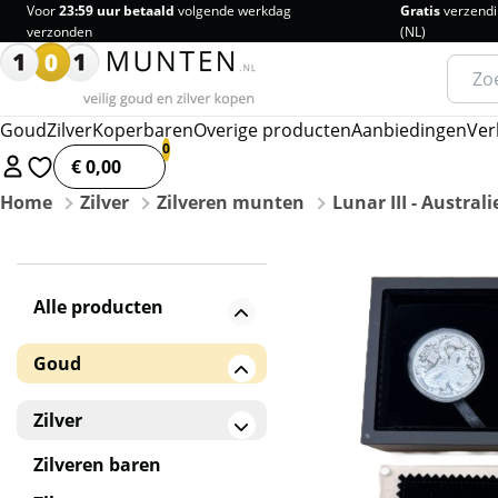
Voor
23:59 uur betaald
volgende werkdag
Gratis
verzendi
verzonden
(NL)
Zoeke
naar:
Goud
Zilver
Koperbaren
Overige producten
Aanbiedingen
Ver
€ 0,00
Home
Zilver
Zilveren munten
Lunar III - Austral
Alle producten
Goud
Gouden baren
Zilver
Gouden munten
Zilveren baren