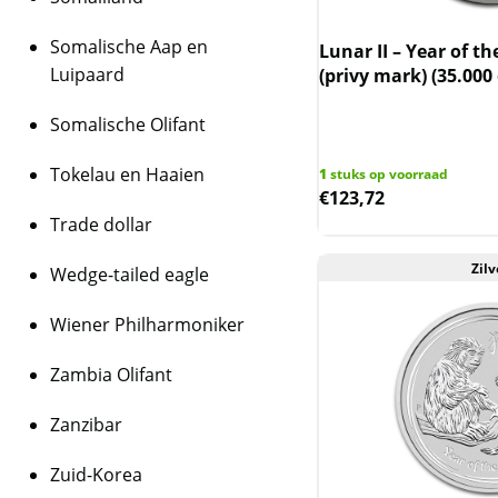
Dankzij de drie versc
hoogwaardige Proof-k
Somalische Aap en
Lunar II – Year of th
van slechts
1.500 set
Luipaard
(privy mark) (35.000
waardevolle aanvullin
muntenverzameling. D
Somalische Olifant
cultuur symbool voor
Tokelau en Haaien
waardoor deze set oo
1
stuks op voorraad
€
123,72
iedereen die geboren 
Trade dollar
Kwaliteit
Zilv
Doordat de munten i
Wedge-tailed eagle
geleverd, zijn de mun
Wiener Philharmoniker
capsules kunnen kras
BTW
Zambia Olifant
Dit product wordt on
Zanzibar
houdt in dat wij btw 
behalen op dit produ
Zuid-Korea
niet op de factuur ve