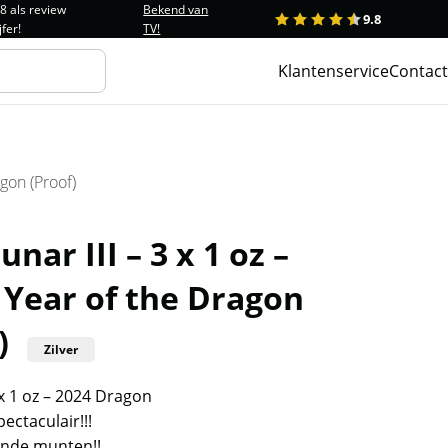
.8 als review
Bekend van
9.8
1
2
3
4
5
jfer!
TV!
Klantenservice
Contact
agon (Proof)
unar III – 3 x 1 oz –
 Year of the Dragon
)
Zilver
3 x 1 oz – 2024 Dragon
pectaculair!!!
lende munten!!