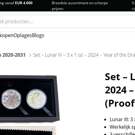
ng vanaf
EUR 4.000
Breedste assortiment en scherpe
9
prijzen
ci
n
kopen
Oplages
Blogs
ie 2020-2031
Set – Lunar III – 3 x 1 oz – 2024 – Year of the Dr
Set – L
2024 –
(Proof
Lunar III: 
Werkelijk s
3 verschil