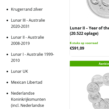
zichtbaar zijn. Daar
certificaat van echthe
Krugerrand zilver
gelimiteerde uitgave 
afgewerkt met een pra
Lunar III - Australie
buitenverpakking waa
2020-2031
Lunar II – Year of th
Belangrijkst
(20.522 oplage)
Lunar II - Australie
2008-2019
6
stuks op voorraad
Officiële Lunar 
€
591,09
Set met 3 x 1 tr
Lunar I - Australie 1999-
Bevat een Proof
2010
Vergulde uitvoe
Aanbie
Portret van Koni
Lunar UK
Geslagen door d
Wettig betaalmid
Mexican Libertad
Inclusief genum
Luxe presentati
Nederlandse
Gelimiteerde opl
Koninkrijksmunten
wereldwijd
(incl. Nederlandse