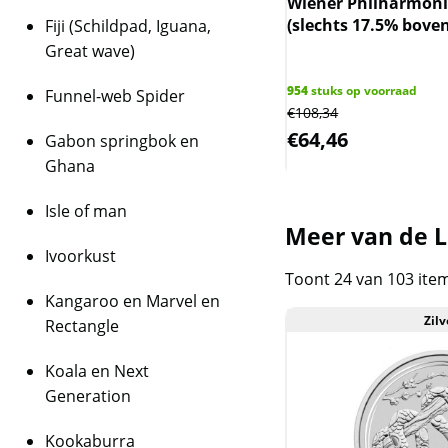
aroo 1 oz 2016 (slechts 17.5%
Wiener Philharmonik
in kleur is afgeb
n spot)
(slechts 17.5% boven
Fiji (Schildpad, Iguana,
1 oz Silver Gild
Great wave)
schitterende 24
 op voorraad
954
stuks op voorraad
Funnel-web Spider
De keerzijde van ied
19
€
108,34
Chinese draak, afgeb
,37
€
64,46
Gabon springbok en
kracht, voorspoed en 
Ghana
karakter voor Draak, 
herkenbare
‘P’
-muntt
Isle of man
Meer van de Lu
Op de voorzijde staat 
Ivoorkust
Majesteit Koning Cha
Toont 24 van 103 ite
Thorne. Ook zijn het g
Kangaroo en Marvel en
nominale waarde op 
Zilv
Rectangle
Luxe presenta
Koala en Next
Generation
De set wordt geleverd
met transparante dek
Kookaburra