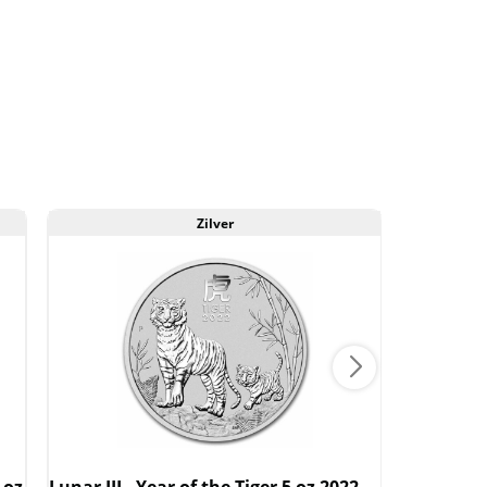
2024
ear
f
he
Dragon
Proof)
antal
Zilver