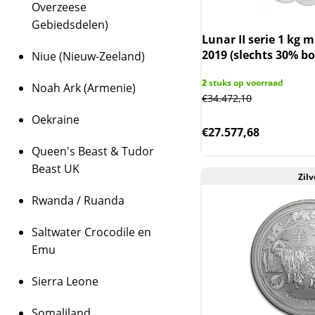
Overzeese
Specificaties
Gebiedsdelen)
Lunar II serie 1 kg
Serie:
Lunar III
2019 (slechts 30% b
Niue (Nieuw-Zeeland)
Uitgave:
Year of the
Jaar:
2024
2
stuks op voorraad
Noah Ark (Armenie)
Aantal munten:
3
€
34.472,10
Gewicht:
3 x 1 troy 
Oekraine
Materiaal:
99,99% puu
€
27.577,68
Kwaliteit:
Proof, Col
Queen's Beast & Tudor
Nominale waarde:
1
Beast UK
Zilv
Uitgevende instanti
Oplage:
Maximaal 1.5
Rwanda / Ruanda
Een exclusieve
Saltwater Crocodile en
verzamelaars
Emu
De
Lunar III 2024 Ye
Sierra Leone
combineert de rijke 
met het uitzonderlij
Somaliland