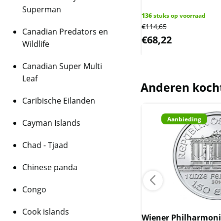
BTW
Superman
Dit product wordt on
uks op voorraad
136
stuks op voorraad
houdt in dat wij btw 
65
€
114,65
Canadian Predators en
behalen op dit produ
,86
€
68,22
Wildlife
niet op de factuur ve
is inclusief btw.
Canadian Super Multi
Leaf
Anderen koch
Caribische Eilanden
Goud
Aanbieding
Cayman Islands
Chad - Tjaad
Chinese panda
Congo
Cook islands
Wiener Philharmonik