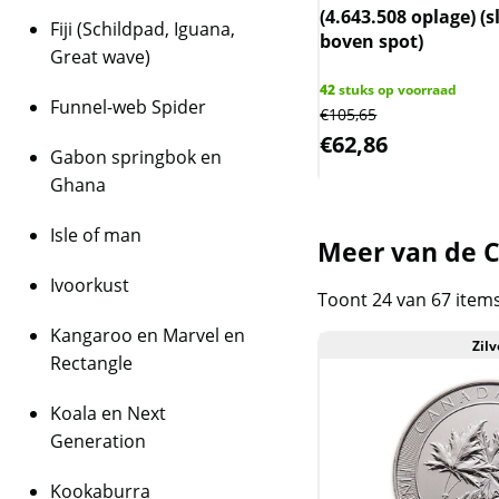
(4.643.508 oplage) (
ram Goudbaar - Argor-Heraeus
Fiji (Schildpad, Iguana,
boven spot)
bar (met LBMA certificaat)
Great wave)
42
stuks op voorraad
Funnel-web Spider
€
105,65
 op voorraad
259,44
€
62,86
Gabon springbok en
Ghana
Isle of man
Meer van de C
Ivoorkust
Toont 24 van 67 item
Kangaroo en Marvel en
Zilv
Rectangle
Koala en Next
Generation
Kookaburra