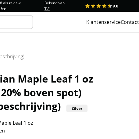
.8 als review
Bekend van
9.8
1
2
3
4
5
jfer!
TV!
Klantenservice
Contact
schrijving)
ian Maple Leaf 1 oz
 20% boven spot)
beschrijving)
Zilver
aple Leaf 1 oz
ren