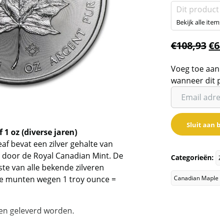
Dit product
Bekijk alle item
€
108,93
€
6
Voeg toe aan
wanneer dit 
Vul
je
email
Sluit aan b
adres
1 oz (diverse jaren)
in
f bevat een zilver gehalte van
om
n door de Royal Canadian Mint. De
Categorieën:
de
ste van alle bekende zilveren
wachtlijst
e munten wegen 1 troy ounce =
Canadian Maple 
voor
dit
ren geleverd worden.
product