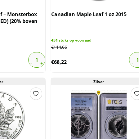
f – Monsterbox
Canadian Maple Leaf 1 oz 2015
ED) (20% boven
451
stuks op voorraad
€
114,66
€
68,22
er
Zilver