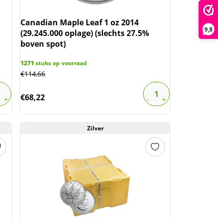
Canadian Maple Leaf 1 oz 2014
9,8
(29.245.000 oplage) (slechts 27.5%
boven spot)
1271
stuks op voorraad
€
114,66
€
68,22
Zilver