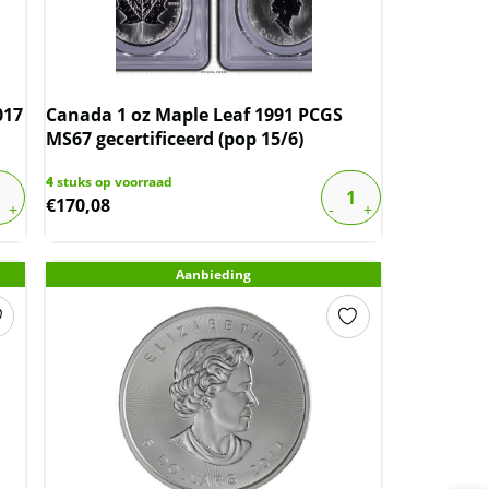
017
Canada 1 oz Maple Leaf 1991 PCGS
MS67 gecertificeerd (pop 15/6)
4
stuks op voorraad
€
170,08
Aanbieding