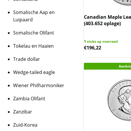
Somalische Aap en
Canadian Maple Leaf
Luipaard
(403.652 oplage)
Somalische Olifant
1
stuks op voorraad
Tokelau en Haaien
€
196,22
Trade dollar
Aanbie
Wedge-tailed eagle
Wiener Philharmoniker
Zambia Olifant
Zanzibar
Zuid-Korea