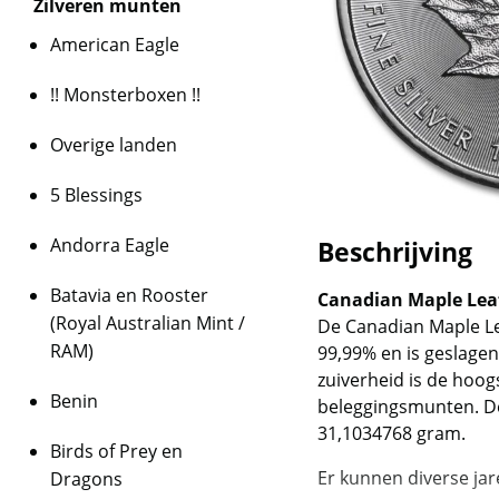
Zilveren munten
American Eagle
!! Monsterboxen !!
Overige landen
5 Blessings
Andorra Eagle
Beschrijving
Batavia en Rooster
Canadian Maple Leaf 
(Royal Australian Mint /
De Canadian Maple Lea
RAM)
99,99% en is geslage
zuiverheid is de hoog
Benin
beleggingsmunten. D
31,1034768 gram.
Birds of Prey en
Er kunnen diverse ja
Dragons