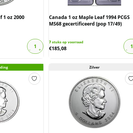
 1 oz 2000
Canada 1 oz Maple Leaf 1994 PCGS
MS68 gecertificeerd (pop 17/49)
7
stuks op voorraad
€
185,08
ding
Zilver