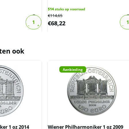
der de margeregel verhandeld. Dit
514
stuks op voorraad
afdragen over de marge die wij
€
114,65
ct. De btw mag hierdoor door ons
€
68,22
rmeld worden. De prijs op de website
ten ook
Aanbieding
er 1 oz 2014
Wiener Philharmoniker 1 oz 2009