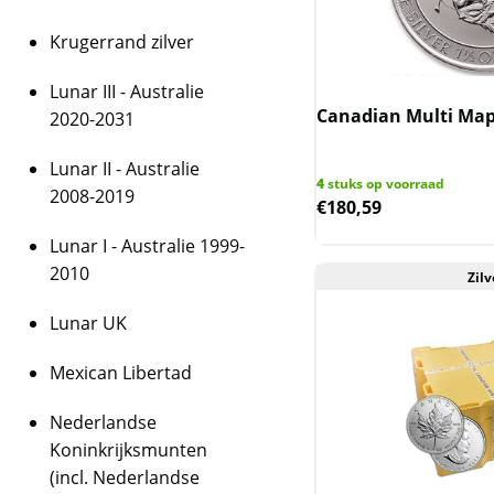
Krugerrand zilver
Lunar III - Australie
Canadian Multi Mapl
2020-2031
Lunar II - Australie
4
stuks op voorraad
2008-2019
€
180,59
Lunar I - Australie 1999-
2010
Zilv
Lunar UK
Mexican Libertad
Nederlandse
Koninkrijksmunten
(incl. Nederlandse