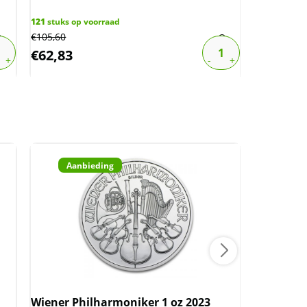
121
stuks op voorraad
1271
stuks o
€
105,60
€
114,65
€
62,83
€
68,22
Aanbieding
Aan
Wiener Philharmoniker 1 oz 2023
Noah Ark 