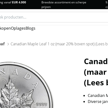
ng vanaf
EUR 4.000
Breedste assortiment en scherpe
9
prijzen
ci
n
kopen
Oplages
Blogs
eaf
Canadian Maple Leaf 1 oz (maar 20% boven spot) (Lees be
Canad
(maar
(Lees 
Canadian M
Diverse ja