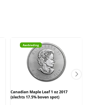
Aanbieding
Aan
Canadian Maple Leaf 1 oz 2017
Canadian 
(slechts 17.5% boven spot)
(29.245.0
boven sp