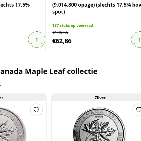
slechts 17.5%
(9.014.800 opage) (slechts 17.5% bo
spot)
177
stuks op voorraad
€
105,65
€
62,86
anada Maple Leaf collectie
s
er
Zilver