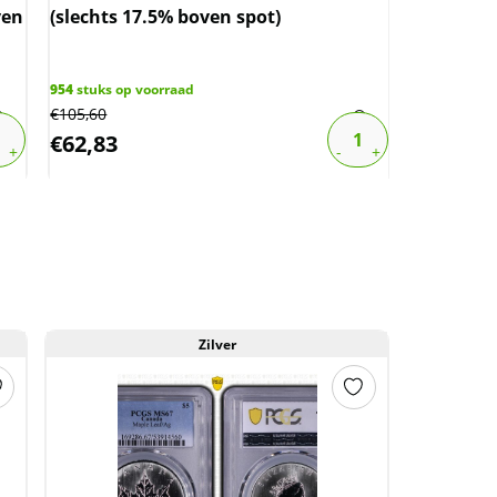
ven
(slechts 17.5% boven spot)
boven sp
954
stuks op voorraad
8
stuks op v
€
105,60
€
110,10
€
62,83
€
65,51
Zilver