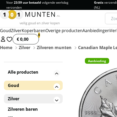
Voor
23:59 uur betaald
volgende werkdag
Gratis
verzendi
verzonden
(NL)
Zoeke
naar:
Goud
Zilver
Koperbaren
Overige producten
Aanbiedingen
Ver
€ 0,00
Home
Zilver
Zilveren munten
Canadian Maple L
Aanbieding
Alle producten
Goud
Gouden baren
Zilver
Gouden munten
Zilveren baren