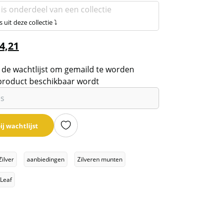
 is onderdeel van een collectie
s uit deze collectie ⤵
4,21
 de wachtlijst om gemaild te worden
product beschikbaar wordt
ij wachtlijst
Zilver
aanbiedingen
Zilveren munten
Leaf