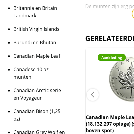
De munten zijn erg po
Britannia en Britain
Landmark
Levering
Bestellingen van 25 
British Virgin Islands
altijd in de bijbehore
GERELATEERD
munten worden of in 
Burundi en Bhutan
en anders in een bijb
Canadian Maple Leaf
Aanbieding
Aanbieding
Kwaliteit
De munten worden ui
Canadese 10 oz
daarmee niet rechtstr
munten
munten die van partic
munten hebben dive
Canadian Arctic serie
zijn absoluut niet 
en Voyageur
reden hebben wij de
gedaan. Het is niet 
Canadian Bison (1,25
zoeken. Wij pakken 
dian Maple Leaf 1 oz 2011
Canadian Maple Leaf
oz)
voorraad.
29.966 oplage) (slechts 17.5%
(18.132.297 oplage) 
n spot)
boven spot)
Canadian Grey Wolf en