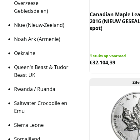
Overzeese
Gebiedsdelen)
Canadian Maple Lea
2016 (NIEUW GESEAL
Niue (Nieuw-Zeeland)
spot)
Noah Ark (Armenie)
Oekraine
1
stuks op voorraad
€
32.104,39
Queen's Beast & Tudor
Beast UK
Zilv
Rwanda / Ruanda
Saltwater Crocodile en
Emu
Sierra Leone
Somaliland