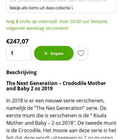
Bekijk alle items uit deze collectie ⤵
Nog
3
stuks op voorraad. Voor 20:00 uur betaald,
volgende werkdag verzonden!
€
247,07
The
Kopen
Next
Generation
Beschrijving
-
Crocodile
The Next Generation – Crododile Mother
Mother
and Baby 2 oz 2019
and
In 2018 is er een nieuwe serie verschenen,
Baby
namelijk de “The Nex Generation” serie. De
2
eerste munt die is verschenen is de ” Koala
oz
Mother and Baby – 2 oz 2018″. De tweede munt
2019
is de Crocodile. Het mooie aan deze serie is het
aantal
feit dat deze wordt uitgegeven in 2 oz munten.