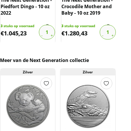
The Next Generation -
The Next Generation -
Piedfort Dingo - 10 oz
Crocodile Mother and
2022
Baby - 10 oz 2019
328
s
€
97,
3
stuks op voorraad
3
stuks op voorraad
€
1.045,23
€
1.280,43
€
7
Meer van de Next Generation collectie
Zilver
Zilver