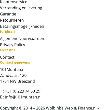
Klantenservice
Verzending en levering
Garantie
Retourneren
Betalingsmogelijkheden
Juridisch
Algemene voorwaarden
Privacy Policy
Over ons
Neem contact op met op!
Contact
Contact gegevens
Chat met ons
101Munten.nl
Zandvaart 120
Whatsapp ons!
1764 NW Breezand
Bel ons
T :
+31 (0)223 74 60 29
E :
info@101munten.nl
Contactformulier
Copyright © 2014 – 2026 Wolbink’s Web & Finance.nl –