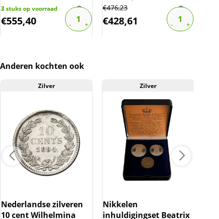
€
476,23
€
3.6
3
stuks op voorraad
€
555,40
€
428,61
€
3
Anderen kochten ook
Zilver
Zilver
Nederlandse zilveren
Nikkelen
Kop
10 cent Wilhelmina
inhuldigingset Beatrix
zon