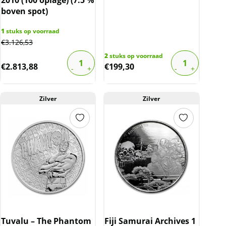
boven spot)
1
stuks op voorraad
€
3.126,53
2
stuks op voorraad
€
2.813,88
€
199,30
Zilver
Zilver
Tuvalu – The Phantom
Fiji Samurai Archives 1