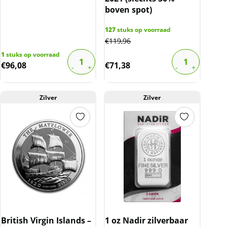
boven spot)
127
stuks op voorraad
€
119,96
1
stuks op voorraad
€
96,08
€
71,38
Zilver
Zilver
British Virgin Islands –
1 oz Nadir zilverbaar