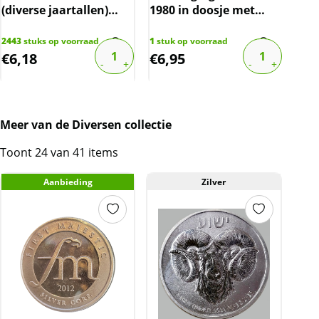
(diverse jaartallen)
1980 in doosje met
(10+1 gratis)
certificaat
2443
stuks op voorraad
1
stuk op voorraad
510
s
€
6,18
€
6,95
€
3
Meer van de Diversen collectie
Toont 24 van 41 items
Aanbieding
Zilver