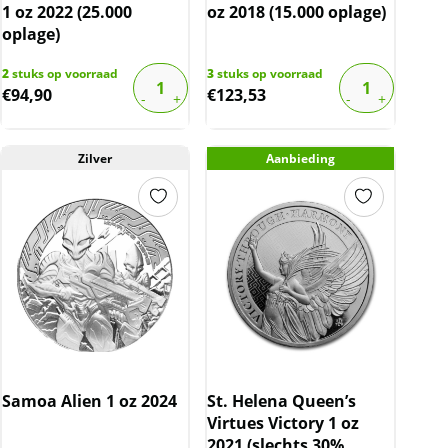
1 oz 2022 (25.000
oz 2018 (15.000 oplage)
oplage)
2
stuks op voorraad
3
stuks op voorraad
€
94,90
€
123,53
Zilver
Aanbieding
Samoa Alien 1 oz 2024
St. Helena Queen’s
Virtues Victory 1 oz
2021 (slechts 30%