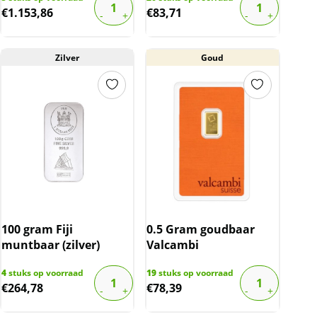
€
1.153,86
€
83,71
Zilver
Goud
100 gram Fiji
0.5 Gram goudbaar
muntbaar (zilver)
Valcambi
4
stuks op voorraad
19
stuks op voorraad
€
264,78
€
78,39