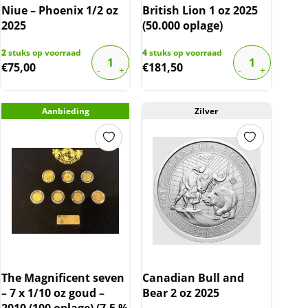
Niue – Phoenix 1/2 oz
British Lion 1 oz 2025
2025
(50.000 oplage)
2
stuks op voorraad
4
stuks op voorraad
€
75,00
€
181,50
Aanbieding
Zilver
The Magnificent seven
Canadian Bull and
– 7 x 1/10 oz goud –
Bear 2 oz 2025
2010 (100 oplage) (7.5 %