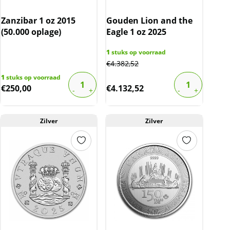
Zanzibar 1 oz 2015
Gouden Lion and the
(50.000 oplage)
Eagle 1 oz 2025
1
stuks op voorraad
€
4.382,52
1
stuks op voorraad
€
250,00
€
4.132,52
Zilver
Zilver