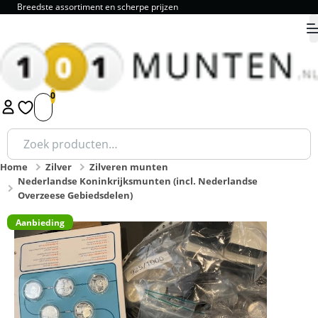
Breedste assortiment en scherpe prijzen
9.8
1
2
3
4
5
Zoeken
naar:
Home
Zilver
Zilveren munten
Nederlandse Koninkrijksmunten (incl. Nederlandse
Overzeese Gebiedsdelen)
Aanbieding