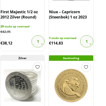
First Majestic 1/2 oz
Niue – Capricorn
2012 Zilver (Round)
(Steenbok) 1 oz 2023
29
stuks op voorraad
€
42,35
1
stuks op voorraad
€
38,12
€
114,83
Zilver
Aanbieding