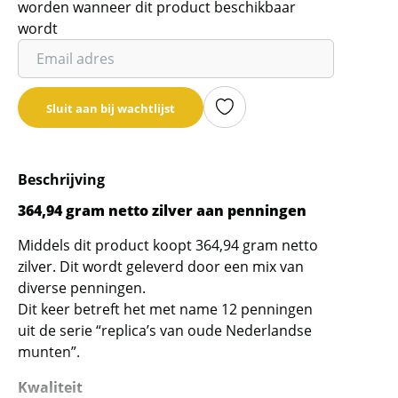
worden wanneer dit product beschikbaar
wordt
Vul
je
email
Sluit aan bij wachtlijst
adres
in
om
Beschrijving
de
wachtlijst
364,94 gram netto zilver aan penningen
voor
Middels dit product koopt 364,94
gram netto
dit
zilver. Dit wordt geleverd door een mix van
product
diverse penningen.
toe
Dit keer betreft het met name 12 penningen
te
uit de serie “replica’s van oude Nederlandse
voegen
munten”.
Kwaliteit