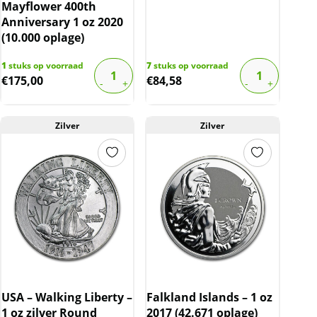
Mayflower 400th
Anniversary 1 oz 2020
(10.000 oplage)
1
stuks op voorraad
7
stuks op voorraad
€
175,00
€
84,58
Zilver
Zilver
USA – Walking Liberty –
Falkland Islands – 1 oz
1 oz zilver Round
2017 (42.671 oplage)