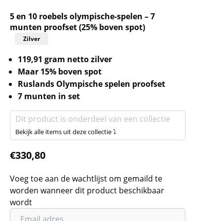
5 en 10 roebels olympische-spelen – 7
munten proofset (25% boven spot)
Zilver
119,91 gram netto zilver
Maar 15% boven spot
Ruslands Olympische spelen proofset
7 munten in set
Dit product is onderdeel van een collectie
Bekijk alle items uit deze collectie ⤵
€
330,80
Voeg toe aan de wachtlijst om gemaild te
worden wanneer dit product beschikbaar
wordt
Vul