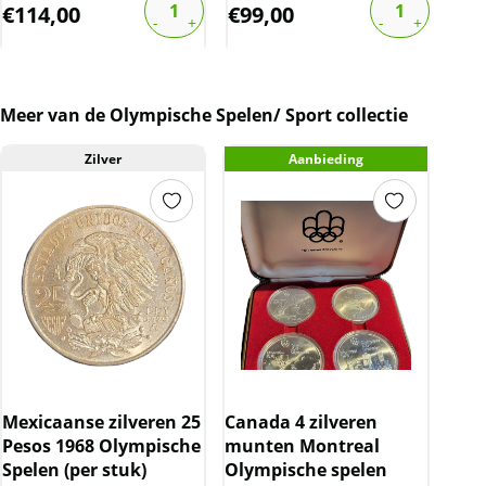
€
114,00
€
99,00
€
1
Meer van de Olympische Spelen/ Sport collectie
Zilver
Aanbieding
Mexicaanse zilveren 25
Canada 4 zilveren
Pesos 1968 Olympische
munten Montreal
Spelen (per stuk)
Olympische spelen