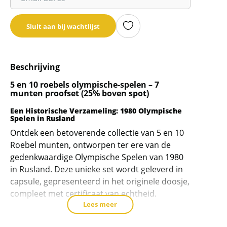
je
email
Sluit aan bij wachtlijst
adres
in
om
Beschrijving
de
wachtlijst
5 en 10 roebels olympische-spelen – 7
munten proofset (25% boven spot)
voor
dit
Een Historische Verzameling: 1980 Olympische
product
Spelen in Rusland
toe
Ontdek een betoverende collectie van 5 en 10
te
Roebel munten, ontworpen ter ere van de
gedenkwaardige Olympische Spelen van 1980
voegen
in Rusland. Deze unieke set wordt geleverd in
capsule, gepresenteerd in het originele doosje,
compleet met certificaat van echtheid.
Lees meer
Munten van Onmiskenbare Waarde
De 5 Roebel munten wegen 16,67 gram en