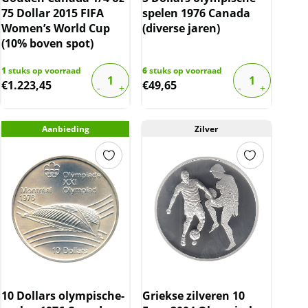
75 Dollar 2015 FIFA
spelen 1976 Canada
Women’s World Cup
(diverse jaren)
(10% boven spot)
1
stuks op voorraad
6
stuks op voorraad
€
1.223,45
€
49,65
Aanbieding
Zilver
10 Dollars olympische-
Griekse zilveren 10