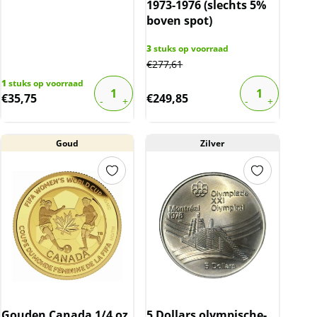
1973-1976 (slechts 5%
boven spot)
3
stuks op voorraad
€
277,61
1
stuks op voorraad
€
35,75
€
249,85
Goud
Zilver
Gouden Canada 1/4 oz
5 Dollars olympische-