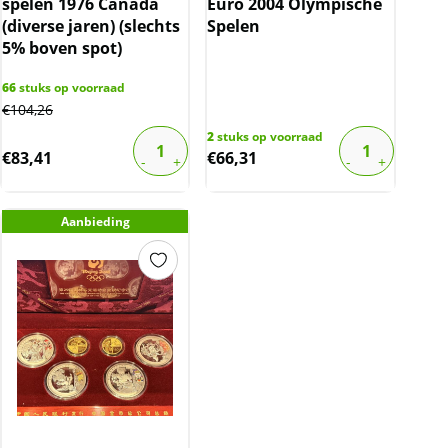
spelen 1976 Canada
Euro 2004 Olympische
(diverse jaren) (slechts
Spelen
5% boven spot)
66
stuks op voorraad
€
104,26
2
stuks op voorraad
€
83,41
€
66,31
Aanbieding