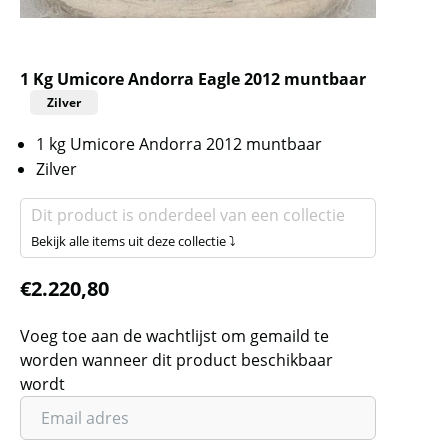
1 Kg Umicore Andorra Eagle 2012 muntbaar
Zilver
1 kg Umicore Andorra 2012 muntbaar
Zilver
Dit product is onderdeel van een collectie
Bekijk alle items uit deze collectie ⤵
€
2.220,80
Voeg toe aan de wachtlijst om gemaild te
worden wanneer dit product beschikbaar
wordt
Vul
je