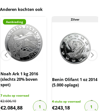
Anderen kochten ook
Zilver
Aanbieding
Noah Ark 1 kg 2016
(slechts 20% boven
Benin Olifant 1 oz 2014
Aus
spot)
(5.000 oplage)
Che
202
7
stuks op voorraad
€
2.606,10
4
stuks op voorraad
1
stu
€
2.084,88
€
243,18
€
1