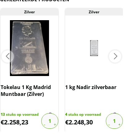
Zilver
Zilver
Tokelau 1 Kg Madrid
1 kg Nadir zilverbaar
1 k
Muntbaar (Zilver)
zil
13
stuks op voorraad
4
stuks op voorraad
7
stu
€
2.258,23
€
2.248,30
€
2