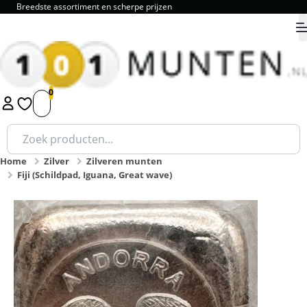
Breedste assortiment en scherpe prijzen
9.8
1
2
3
4
5
Zoeken
naar:
Home
Zilver
Zilveren munten
Fiji (Schildpad, Iguana, Great wave)