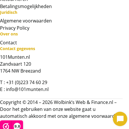
Betalingsmogelijkheden
Juridisch
Algemene voorwaarden
Privacy Policy
Neem contact op met op!
Over ons
Contact
Contact gegevens
Chat met ons
101Munten.nl
Zandvaart 120
Whatsapp ons!
1764 NW Breezand
Bel ons
T :
+31 (0)223 74 60 29
E :
info@101munten.nl
Contactformulier
Copyright © 2014 – 2026 Wolbink’s Web & Finance.nl –
Door het gebruiken van onze website gaat u
Naam
*
automatisch akkoord met onze
algemene voorwaarden.
9,8