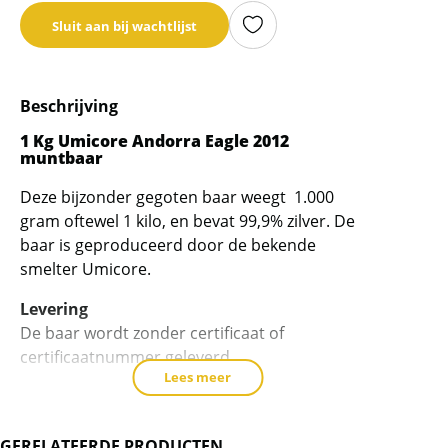
email
Sluit aan bij wachtlijst
adres
in
om
Beschrijving
de
wachtlijst
1 Kg Umicore Andorra Eagle 2012
muntbaar
voor
dit
Deze bijzonder gegoten baar weegt 1.000
product
gram oftewel 1 kilo, en bevat 99,9% zilver. De
toe
baar is geproduceerd door de bekende
te
smelter Umicore.
voegen
Levering
De baar wordt zonder certificaat of
certificaatnummer geleverd.
Lees meer
BTW
Dit product wordt verhandeld onder de
marge-regeling.
GERELATEERDE PRODUCTEN