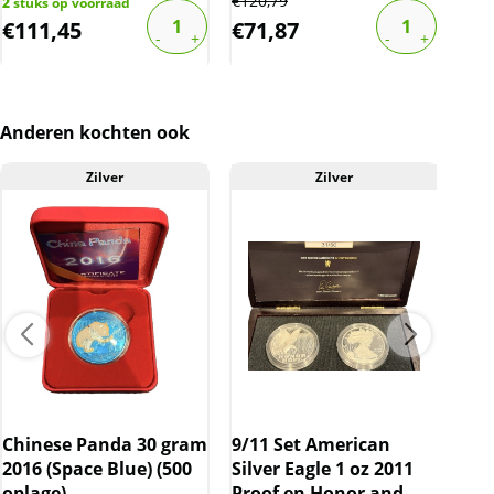
€
120,79
2
stuks op voorraad
2
stu
BTW
€
111,45
€
71,87
€
2
Dit product wordt onder de margeregel
verhandeld. Dit houdt in dat wij btw afdragen
over de marge die wij behalen op dit product.
Anderen kochten ook
De btw mag hierdoor door ons niet op de
factuur vermeld worden. De prijs op de
Zilver
Zilver
website is inclusief btw.
Chinese Panda 30 gram
9/11 Set American
Lot 
2016 (Space Blue) (500
Silver Eagle 1 oz 2011
edi
oplage)
Proof en Honor and
Kru