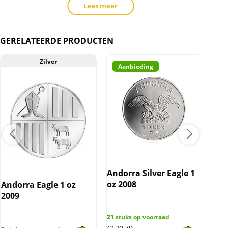
Lees meer
Levering
Elke munt wordt apart geleverd in een
GERELATEERDE PRODUCTEN
bijbehorend plastic capsule. De capsule wordt
geleverd in een ‘coincard’. Op de achterkant
Zilver
Aanbieding
hiervan staan de technische specificaties van
deze munt.
Kwaliteit
De munten worden uit voorraad geleverd, en
komen daarmee niet rechtstreeks van de
producent af. Echter zijn de munten veelal de
muntkoker of -capsule niet uit geweest. De
munten kunnen soms krassen, aanslag en/of
Andorra Silver Eagle 1
melkvlekken bevatten. Het karton is een beetje
oz 2008
Andorra Eagle 1 oz
Ame
‘verkreukt”
2009
oz 
21
stuks op voorraad