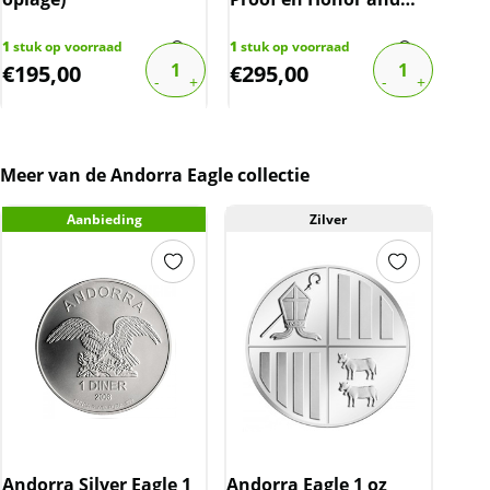
Hope 1 oz
en 
Roy
1
stuk op voorraad
1
stuk op voorraad
1
stu
€
195,00
€
295,00
spo
€
2
Meer van de Andorra Eagle collectie
Aanbieding
Zilver
Andorra Silver Eagle 1
Andorra Eagle 1 oz