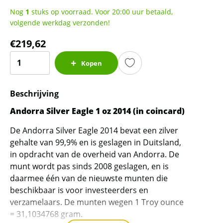
Nog
1
stuks op voorraad. Voor 20:00 uur betaald,
volgende werkdag verzonden!
€
219,62
Andorra
Kopen
Silver
Eagle
Beschrijving
1
oz
Andorra Silver Eagle 1 oz 2014 (in coincard)
2014
De Andorra Silver Eagle 2014 bevat een zilver
(10.000
gehalte van 99,9% en is geslagen in Duitsland,
oplage)
in opdracht van de overheid van Andorra. De
aantal
munt wordt pas sinds 2008 geslagen, en is
daarmee één van de nieuwste munten die
beschikbaar is voor investeerders en
verzamelaars. De munten wegen 1 Troy ounce
= 31,1034768 gram.