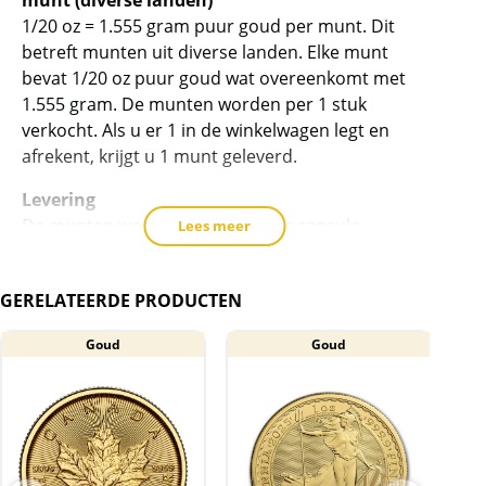
munt (diverse landen)
dit
1/20 oz = 1.555 gram puur goud per munt. Dit
product
betreft munten uit diverse landen. Elke munt
toe
bevat 1/20 oz puur goud wat overeenkomt met
te
1.555 gram. De munten worden per 1 stuk
voegen
verkocht. Als u er 1 in de winkelwagen legt en
afrekent, krijgt u 1 munt geleverd.
Levering
De munten worden in een plastic capsule
Lees meer
geleverd.
BTW
GERELATEERDE PRODUCTEN
Gouden munten zijn vrijgesteld van btw.
Goud
Goud