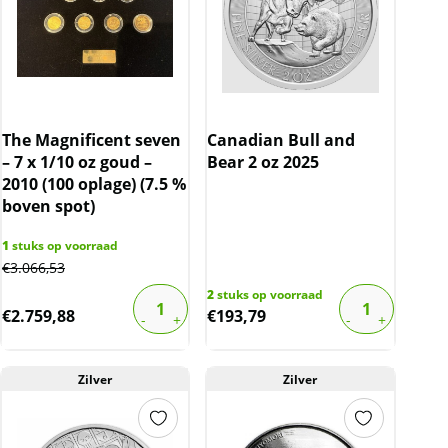
The Magnificent seven
Canadian Bull and
– 7 x 1/10 oz goud –
Bear 2 oz 2025
2010 (100 oplage) (7.5 %
boven spot)
1
stuks op voorraad
€
3.066,53
2
stuks op voorraad
€
2.759,88
€
193,79
Zilver
Zilver