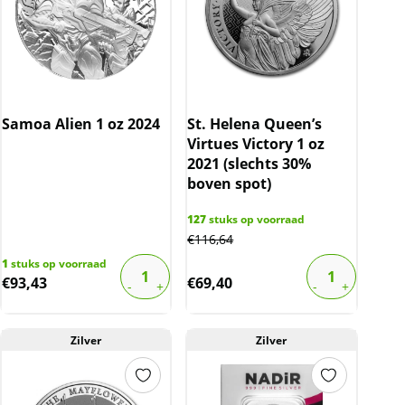
Samoa Alien 1 oz 2024
St. Helena Queen’s
Virtues Victory 1 oz
2021 (slechts 30%
boven spot)
127
stuks op voorraad
€
116,64
1
stuks op voorraad
€
93,43
€
69,40
Zilver
Zilver