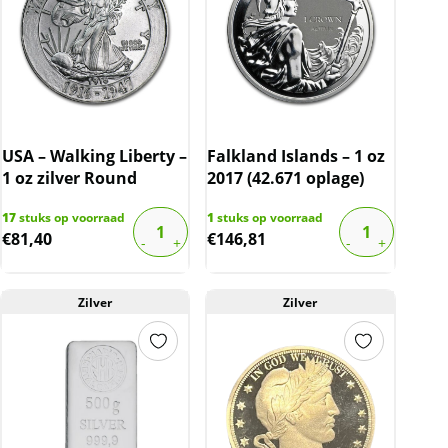
USA – Walking Liberty –
Falkland Islands – 1 oz
1 oz zilver Round
2017 (42.671 oplage)
17
stuks op voorraad
1
stuks op voorraad
€
81,40
€
146,81
Zilver
Zilver