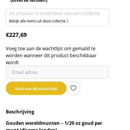
(diverse landen)
Dit product is onderdeel van een collectie
Bekijk alle items uit deze collectie ⤵
€
227,69
Voeg toe aan de wachtlijst om gemaild te
worden wanneer dit product beschikbaar
wordt
Vul
je
email
Sluit aan bij wachtlijst
adres
in
om
Beschrijving
de
wachtlijst
Gouden wereldmunten – 1/20 oz goud per
voor