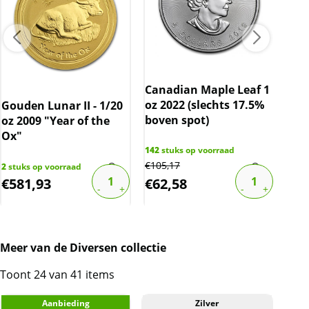
Canadian Maple Leaf 1
oz 2022 (slechts 17.5%
Gouden Lunar II - 1/20
10 
boven spot)
oz 2009 "Year of the
C.H
Ox"
cer
gec
142
stuks op voorraad
€
105,17
2
stuks op voorraad
82
st
€
581,93
€
62,58
€
1
Meer van de Diversen collectie
Toont 24 van 41 items
Aanbieding
Zilver