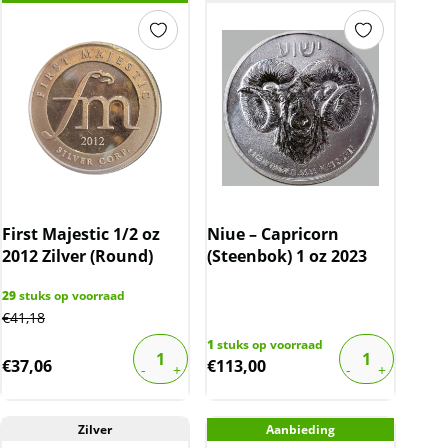
First Majestic 1/2 oz
Niue – Capricorn
2012 Zilver (Round)
(Steenbok) 1 oz 2023
29
stuks op voorraad
€
41,18
1
stuks op voorraad
€
37,06
€
113,00
Zilver
Aanbieding