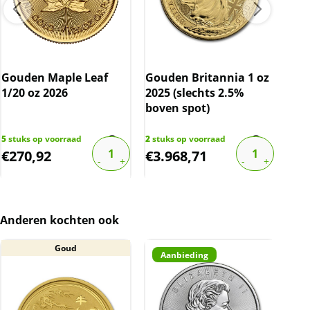
Gouden Maple Leaf
Gouden Britannia 1 oz
Gou
1/20 oz 2026
2025 (slechts 2.5%
oz 
boven spot)
5
stuks op voorraad
2
stuks op voorraad
4
stu
€
270,92
€
3.968,71
€
1
Anderen kochten ook
Goud
Aanbieding