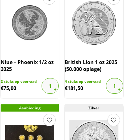
Niue – Phoenix 1/2 oz
British Lion 1 oz 2025
2025
(50.000 oplage)
2
stuks op voorraad
4
stuks op voorraad
€
75,00
€
181,50
Aanbieding
Zilver