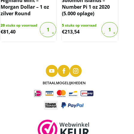
Highland Mint –
Solomon Islands –
Morgan Dollar – 1 oz
Number Pi 1 oz 2020
zilver Round
(5.000 oplage)
20
stuks op voorraad
5
stuks op voorraad
€
81,40
€
213,54