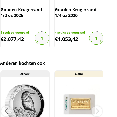
Gouden Krugerrand
Gouden Krugerrand
Gou
1/2 oz 2026
1/4 oz 2026
oz 
1
stuk op voorraad
4
stuks op voorraad
6
stu
€
2.077,42
€
1.053,42
€
3
Anderen kochten ook
Zilver
Goud