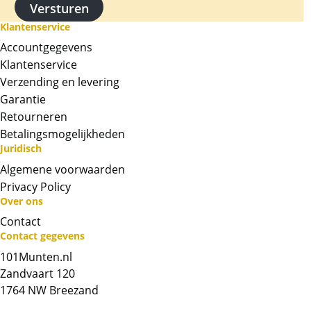
daarmee 7,78 gram zuiver goud. Dit komt
Klantenservice
overeen met 1/4 oz.
Accountgegevens
Op de voorkant van deze staat een portret
Klantenservice
van Stephanus Johannes Paulus (Paul) Kruger,
Verzending en levering
President van de Zuid-Afrikaanse Republiek
Garantie
(1883-1902), de achterkant de afbeelding van
Retourneren
een Springbok.
Betalingsmogelijkheden
Juridisch
Levering
De munten worden, op onze kosten, geleverd
Algemene voorwaarden
in een plastic bijpassende capsule
Privacy Policy
Over ons
BTW
Contact
Gouden munten zijn vrijgesteld van btw.
Contact gegevens
101Munten.nl
Chat met ons
Zandvaart 120
1764 NW Breezand
Whatsapp ons!