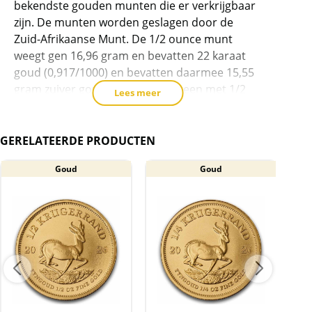
bekendste gouden munten die er verkrijgbaar
te
zijn. De munten worden geslagen door de
voegen
Zuid-Afrikaanse Munt. De 1/2 ounce munt
weegt gen 16,96 gram en bevatten 22 karaat
goud (0,917/1000) en bevatten daarmee 15,55
gram zuiver goud. Dit komt overeen met 1/2
Lees meer
oz.
Op de voorkant van deze staat een portret van
GERELATEERDE PRODUCTEN
Stephanus Johannes Paulus (Paul) Kruger,
President van de Zuid-Afrikaanse Republiek
Goud
Goud
(1883-1902), de achterkant de afbeelding van
een Springbok.
Levering
De munten worden, op onze kosten, geleverd
in een plastic bijpassende capsule
BTW
Gouden munten zijn vrijgesteld van btw.