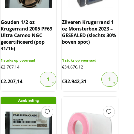
Gouden 1/2 oz
Zilveren Krugerrand 1
Krugerrand 2005 PF69
oz Monsterbox 2023 –
Ultra Cameo NGC
GESEALED (slechts 30%
gecertificeerd (pop
boven spot)
31/16)
1
stuks op voorraad
1
stuks op voorraad
€
2.707,14
€
34.676,12
€
2.207,14
€
32.942,31
Aanbieding