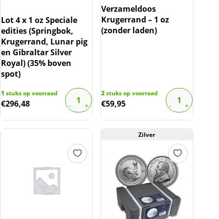
Verzameldoos
Krugerrand – 1 oz
Lot 4 x 1 oz Speciale
(zonder laden)
edities (Springbok,
Krugerrand, Lunar pig
en Gibraltar Silver
Royal) (35% boven
spot)
1
stuks op voorraad
2
stuks op voorraad
€
296,48
€
59,95
Zilver