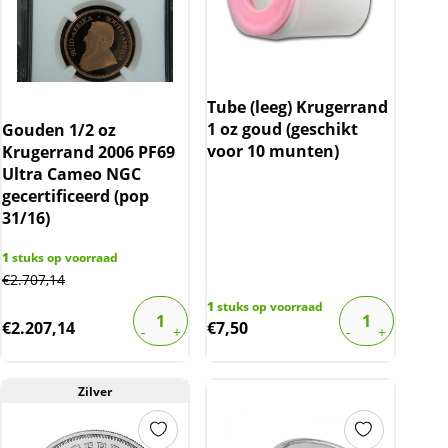
Tube (leeg) Krugerrand
1 oz goud (geschikt
Gouden 1/2 oz
voor 10 munten)
Krugerrand 2006 PF69
Ultra Cameo NGC
gecertificeerd (pop
31/16)
1
stuks op voorraad
€
2.707,14
1
stuks op voorraad
€
2.207,14
€
7,50
Zilver