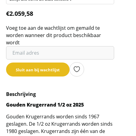
€
2.059,58
Voeg toe aan de wachtlijst om gemaild te
worden wanneer dit product beschikbaar
wordt
Vul
je
email
Sluit aan bij wachtlijst
adres
in
om
Beschrijving
de
wachtlijst
Gouden Krugerrand 1/2 oz 2025
voor
Gouden Krugerrands worden sinds 1967
dit
geslagen. De 1/2 oz Krugerrands worden sinds
product
1980 geslagen. Krugerrands zijn één van de
toe