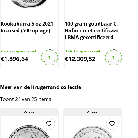
Kookaburra 5 oz 2021
100 gram goudbaar C.
Gou
Incused (500 oplage)
Hafner met certificaat
Map
LBMA gecertificeerd
2
stuks op voorraad
3
stuks op voorraad
16
st
€
1.896,64
€
12.309,52
€
3
Meer van de Krugerrand collectie
Toont 24 van 25 items
Zilver
Zilver