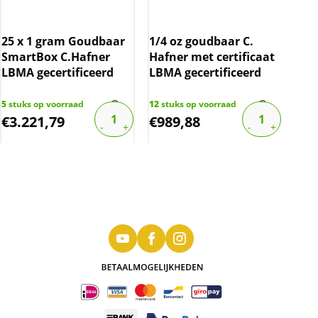
25 x 1 gram Goudbaar
1/4 oz goudbaar C.
5 g
SmartBox C.Hafner
Hafner met certificaat
Pam
LBMA gecertificeerd
LBMA gecertificeerd
(me
5
stuks op voorraad
12
stuks op voorraad
9
stu
€
3.221,79
€
989,88
€
6