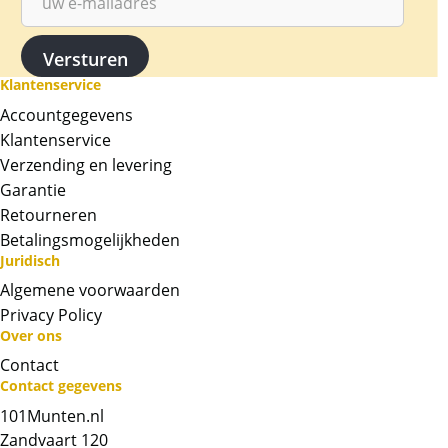
Association (LMBA). Hierdoor is de kwaliteit en
echtheid wereldwijd erkent, en zijn de baren
eenvoudig verhandelbaar. De baren wegen 1
gram per stuk en bevatten 99,99% goud.
Klantenservice
Accountgegevens
Door de deelbaarheid is dit product zeer
Klantenservice
geschikt om als geschenk te geven of om in
Verzending en levering
kleinere coupures goud te kunnen handelen.
Garantie
Dit product is duurder dan een standaard 10
gram goud baar, maar goedkoper dan 10
Retourneren
losse 1 gram baren.
Betalingsmogelijkheden
Juridisch
BTW
Algemene voorwaarden
Omdat goudbaren worden gezien als
Privacy Policy
beleggingsproduct, zijn ze vrijgesteld van btw.
Over ons
Contact
Chat met ons
Contact gegevens
101Munten.nl
Whatsapp ons!
Zandvaart 120