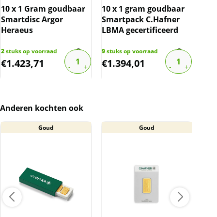
10 x 1 Gram goudbaar
10 x 1 gram goudbaar
10 
Smartdisc Argor
Smartpack C.Hafner
The
Heraeus
LBMA gecertificeerd
cert
2
stuks op voorraad
9
stuks op voorraad
6
stu
€
1.423,71
€
1.394,01
€
1
Anderen kochten ook
Goud
Goud