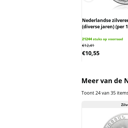
Congo
Cook islands
Nederlandse zilvere
(diverse jaren) (per 1
 Ark 1 kg 2026
Fiji (Schildpad, Iguana,
Great wave)
21244
stuks op voorraad
€
12,41
 op voorraad
Funnel-web Spider
559,39
€
10,55
Gabon springbok en
Ghana
Meer van de N
Isle of man
Toont 24 van 35 item
Ivoorkust
Zilv
Kangaroo en Marvel en
Rectangle
Koala en Next