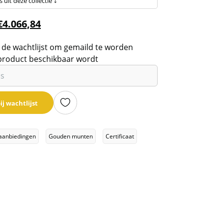
s uit deze collectie ⤵
€
4.066,84
 de wachtlijst om gemaild te worden
product beschikbaar wordt
ij wachtlijst
aanbiedingen
Gouden munten
Certificaat