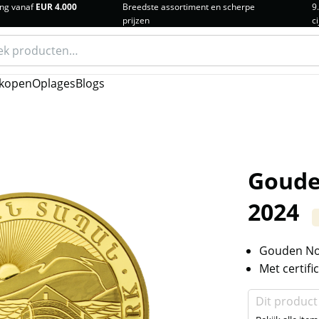
ng vanaf
EUR 4.000
Breedste assortiment en scherpe
9
prijzen
ci
n
kopen
Oplages
Blogs
Goude
2024
Gouden Noa
Met certifi
Dit product