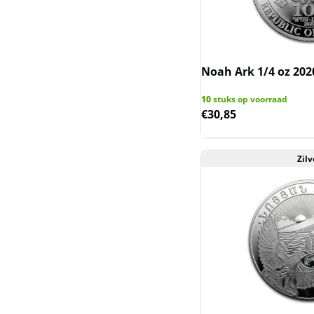
Nederlandse
Koninkrijksmunten
(incl. Nederlandse
Overzeese
Noah Ark 1/4 oz 202
Gebiedsdelen)
10
stuks op voorraad
Niue (Nieuw-Zeeland)
€
30,85
Noah Ark (Armenie)
Zilv
Oekraine
Queen's Beast & Tudor
Beast UK
Rwanda / Ruanda
Saltwater Crocodile en
Emu