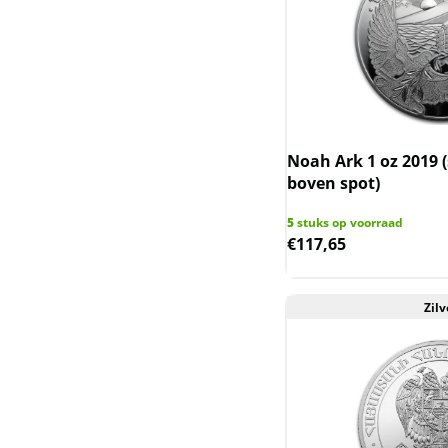
Generation
Kookaburra
Krugerrand zilver
Lunar III - Australie
Noah Ark 1 oz 2019 
2020-2031
boven spot)
Lunar II - Australie
5
stuks op voorraad
€
117,65
2008-2019
Lunar I - Australie 1999-
Zilv
2010
Lunar UK
Mexican Libertad