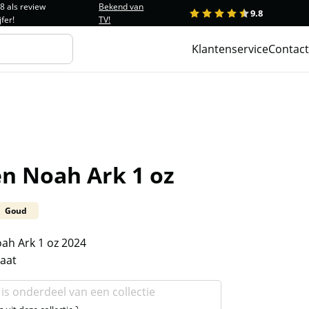
.8 als review
Bekend van
9.8
1
2
3
4
5
jfer!
TV!
Klantenservice
Contact
n Noah Ark 1 oz
Goud
h Ark 1 oz 2024
caat
 is onderdeel van een collectie