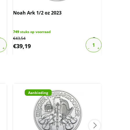
Noah Ark 1/2 oz 2023
Noah Ark 
749
stuks op voorraad
€
43,54
1
stuk op vo
€
39,19
€
750,00
Aanbieding