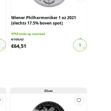
Wiener Philharmoniker 1 oz 2021
(slechts 17.5% boven spot)
Mason Min
Zilver R
1712
stuks op voorraad
€
108,42
45
stuks op 
€
64,51
€
83,71
Zilver