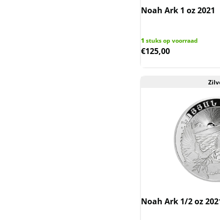
Noah Ark 1 oz 2021
Sierra Leone
Somaliland
1
stuks op voorraad
€
125,00
Somalische Aap en
Luipaard
Zilv
Somalische Olifant
Tokelau en Haaien
Trade dollar
Wedge-tailed eagle
Wiener Philharmoniker
Zambia Olifant
Noah Ark 1/2 oz 202