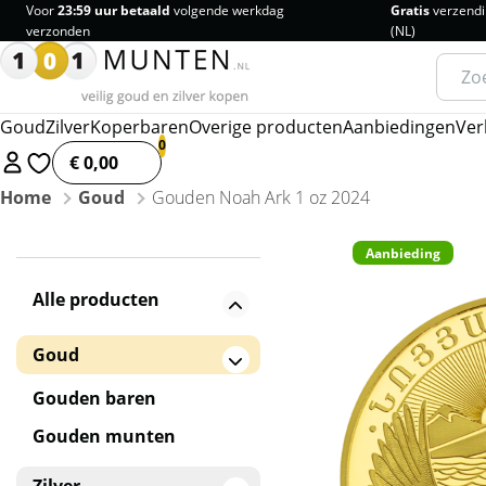
Voor
23:59 uur betaald
volgende werkdag
Gratis
verzendi
verzonden
(NL)
Zoeke
naar:
Goud
Zilver
Koperbaren
Overige producten
Aanbiedingen
Ver
€ 0,00
Home
Goud
Gouden Noah Ark 1 oz 2024
Aanbieding
Alle producten
Goud
Gouden baren
Gouden munten