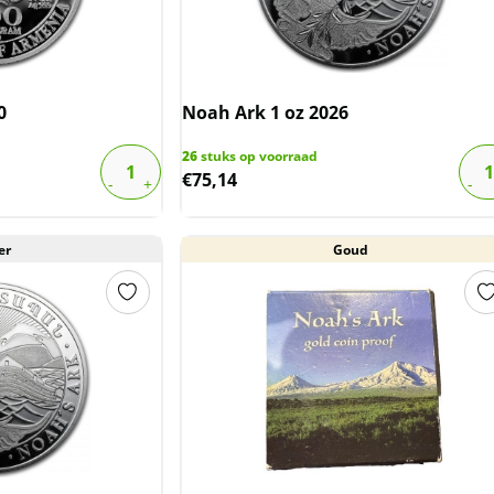
0
Noah Ark 1 oz 2026
26
stuks op voorraad
€
75,14
er
Goud