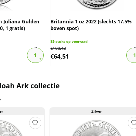
n Juliana Gulden
Britannia 1 oz 2022 (slechts 17.5%
0, 1 gratis)
boven spot)
85
stuks op voorraad
€
108,42
€
64,51
oah Ark collectie
s
er
Zilver