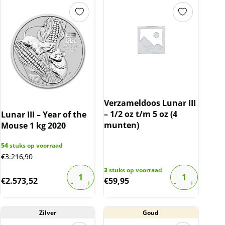
Verzameldoos Lunar III
– 1/2 oz t/m 5 oz (4
Lunar III – Year of the
munten)
Mouse 1 kg 2020
54
stuks op voorraad
€
3.216,90
3
stuks op voorraad
€
2.573,52
€
59,95
Zilver
Goud