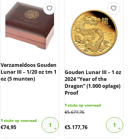
Verzameldoos Gouden
Lunar III – 1/20 oz tm 1
Gouden Lunar III – 1 oz
oz (5 munten)
2024 “Year of the
Dragon” (1.000 oplage)
Proof
1
stuks op voorraad
€
5.677,76
1
stuks op voorraad
€
74,95
€
5.177,76