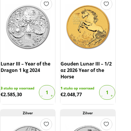
Lunar III – Year of the
Gouden Lunar III – 1/2
Dragon 1 kg 2024
oz 2026 Year of the
Horse
3
stuks op voorraad
1
stuks op voorraad
€
2.585,30
€
2.048,77
Zilver
Zilver