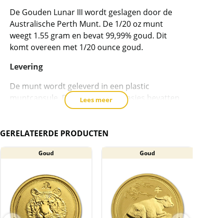
dit
De Gouden Lunar III wordt geslagen door de
product
Australische Perth Munt. De 1/20 oz munt
toe
weegt 1.55 gram en bevat 99,99% goud. Dit
te
komt overeen met 1/20 ounce goud.
voegen
Levering
De munt wordt geleverd in een plastic
muntcapsule. De capsule kan krasjes bevatten.
Lees meer
BTW
GERELATEERDE PRODUCTEN
Gouden munten zijn vrijgesteld van btw.
Goud
Goud
A