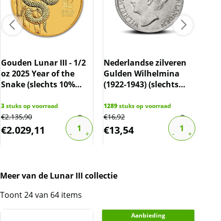
Gouden Lunar III - 1/2
Nederlandse zilveren
oz 2025 Year of the
Gulden Wilhelmina
10 
Snake (slechts 10%
(1922-1943) (slechts
C.H
boven spot)
10% boven spot)
cer
gec
3
stuks op voorraad
1289
stuks op voorraad
€
2.135,90
€
16,92
82
st
€
2.029,11
€
13,54
€
1
Meer van de Lunar III collectie
Toont 24 van 64 items
Aanbieding