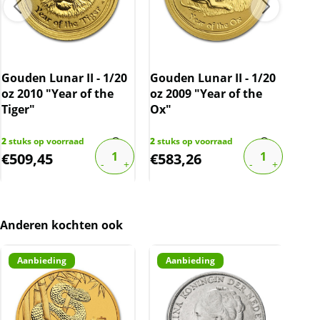
Gou
202
Gouden Lunar II - 1/20
Gouden Lunar II - 1/20
(30
oz 2010 "Year of the
oz 2009 "Year of the
Tiger"
Ox"
1
stu
€
4.4
2
stuks op voorraad
2
stuks op voorraad
€
509,45
€
583,26
€
4
Anderen kochten ook
Aanbieding
Aanbieding