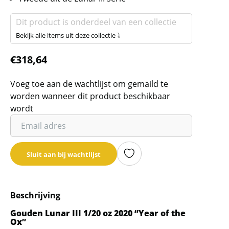
Dit product is onderdeel van een collectie
Bekijk alle items uit deze collectie ⤵
€
318,64
Voeg toe aan de wachtlijst om gemaild te
worden wanneer dit product beschikbaar
wordt
Vul
je
email
Sluit aan bij wachtlijst
adres
in
om
Beschrijving
de
wachtlijst
Gouden Lunar III 1/20 oz 2020 “Year of the
Ox”
voor