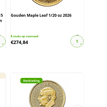
15
Gouden Maple Leaf 1/20 oz 2026
Gouden C
en
2026
5
stuks op voorraad
2
stuks op v
€
274,84
€
2.077,
Aanbieding