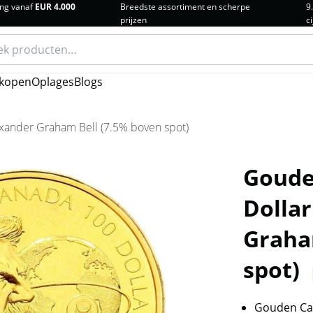
ng vanaf
EUR 4.000
Breedste assortiment en scherpe
9
prijzen
ci
n
kopen
Oplages
Blogs
xander Graham Bell (7.5% boven spot)
Goude
Dolla
Graha
spot)
Gouden Ca