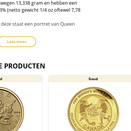
wachtlijst
 wegen 13,338 gram en hebben een
voor
% (netto gewicht 1/4 oz oftewel 7,78
dit
 deze staat een portret van Queen
product
toe
te
Lees meer
voegen
, kan de munt / capsule soms
E PRODUCTEN
een capsule geleverd.
d
Goud
rijgesteld van btw.