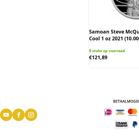
Nederlandse
Koninkrijksmunten
(incl. Nederlandse
Overzeese
Samoan Steve McQu
Gebiedsdelen)
Cool 1 oz 2021 (10.0
Niue (Nieuw-Zeeland)
5
stuks op voorraad
€
121,89
Noah Ark (Armenie)
Oekraine
Queen's Beast & Tudor
Beast UK
Rwanda / Ruanda
Saltwater Crocodile en
Emu