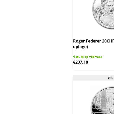
Generation
Kookaburra
Krugerrand zilver
Lunar III - Australie
Roger Federer 20CHF
2020-2031
oplage)
Lunar II - Australie
4
stuks op voorraad
€
237,18
2008-2019
Lunar I - Australie 1999-
Zilv
2010
Lunar UK
Mexican Libertad