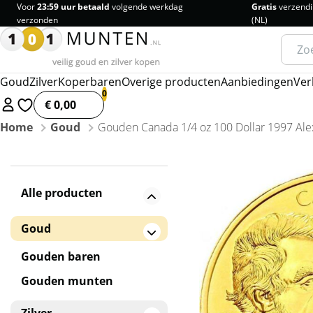
Voor
23:59 uur betaald
volgende werkdag
Gratis
verzendi
verzonden
(NL)
Zoeke
naar:
Goud
Zilver
Koperbaren
Overige producten
Aanbiedingen
Ver
€ 0,00
Home
Goud
Gouden Canada 1/4 oz 100 Dollar 1997 Ale
Alle producten
Goud
Gouden baren
Gouden munten