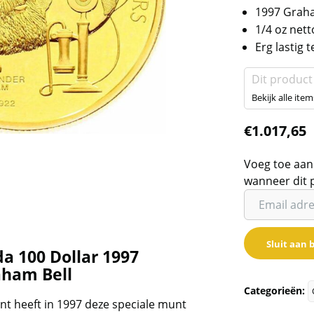
1997 Graha
1/4 oz net
Erg lastig t
Dit product
Bekijk alle item
€
1.017,65
Voeg toe aan
wanneer dit 
Vul
je
email
Sluit aan b
adres
 100 Dollar 1997
in
aham Bell
om
Categorieën:
de
nt heeft in 1997 deze speciale munt