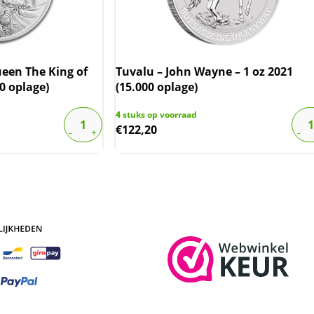
een The King of
Tuvalu – John Wayne – 1 oz 2021
00 oplage)
(15.000 oplage)
4
stuks op voorraad
€
122,20