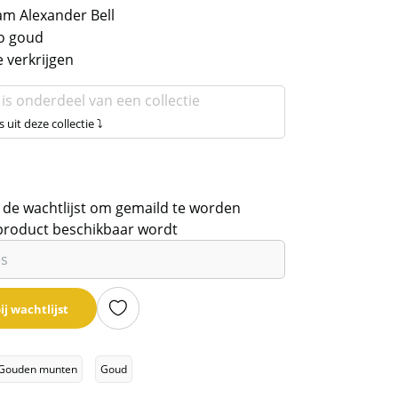
m Alexander Bell
to goud
e verkrijgen
 is onderdeel van een collectie
s uit deze collectie ⤵
 de wachtlijst om gemaild te worden
product beschikbaar wordt
ij wachtlijst
Gouden munten
Goud