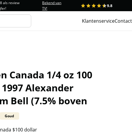
.8 als review
Bekend van
9.8
1
2
3
4
5
jfer!
TV!
Klantenservice
Contact
n Canada 1/4 oz 100
r 1997 Alexander
m Bell (7.5% boven
Goud
nada $100 dollar