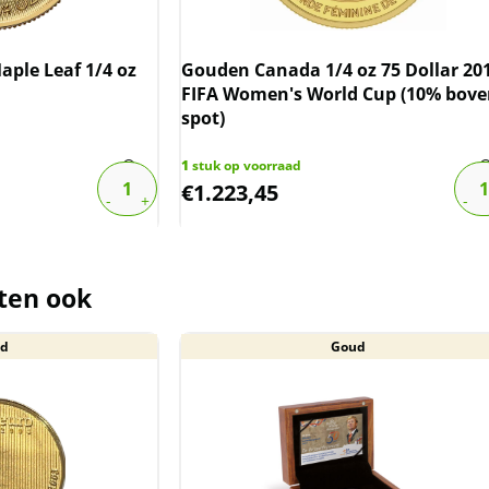
ple Leaf 1/4 oz
Gouden Canada 1/4 oz 75 Dollar 20
FIFA Women's World Cup (10% bov
spot)
1
stuk op voorraad
€
1.223,45
ten ook
d
Goud