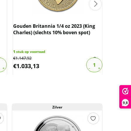
Gouden Britannia 1/4 oz 2023 (King
Charles) (slechts 10% boven spot)
Gouden K
1
stuk op voorraad
€
1.147,92
6
stuks op v
€
1.033,13
€
3.967,
9,8
Zilver