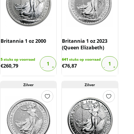
Britannia 1 oz 2000
Britannia 1 oz 2023
(Queen Elizabeth)
5
stuks op voorraad
641
stuks op voorraad
€
260,79
€
76,87
Zilver
Zilver