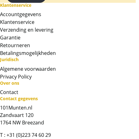
is waarop koning Charles is afgebeeld.
Klantenservice
Accountgegevens
Levering
Klantenservice
Elke munt wordt geleverd in een plastic
Verzending en levering
capsule.
Garantie
Kwaliteit
Retourneren
De munten worden uit voorraad geleverd, en
Betalingsmogelijkheden
Juridisch
komen daarmee niet rechtstreeks van de
producent af. De munten kunnen soms
Algemene voorwaarden
krassen, aanslag en/of vlekken bevatten.
Privacy Policy
Over ons
BTW
Contact
Dit product is vrijgesteld van btw.
Contact gegevens
101Munten.nl
Chat met ons
Zandvaart 120
1764 NW Breezand
Whatsapp ons!
T :
+31 (0)223 74 60 29