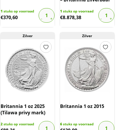
1
stuks op voorraad
1
stuks op voorraad
€
370,60
€
8.878,38
Zilver
Zilver
Britannia 1 oz 2025
Britannia 1 oz 2015
(Tilawa privy mark)
2
stuks op voorraad
6
stuks op voorraad