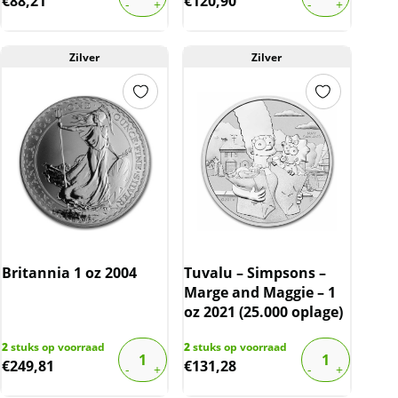
€
88,21
€
120,90
Zilver
Zilver
Britannia 1 oz 2004
Tuvalu – Simpsons –
Marge and Maggie – 1
oz 2021 (25.000 oplage)
2
stuks op voorraad
2
stuks op voorraad
€
249,81
€
131,28