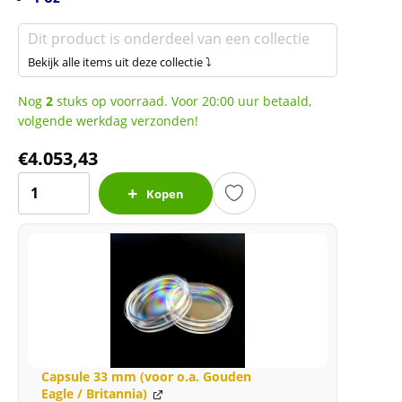
Dit product is onderdeel van een collectie
Bekijk alle items uit deze collectie ⤵
Nog
2
stuks op voorraad. Voor 20:00 uur betaald,
volgende werkdag verzonden!
€
4.053,43
Gouden
Kopen
Britannia
1
oz
2025
(slechts
2.5%
boven
spot)
Capsule 33 mm (voor o.a. Gouden
aantal
Eagle / Britannia)