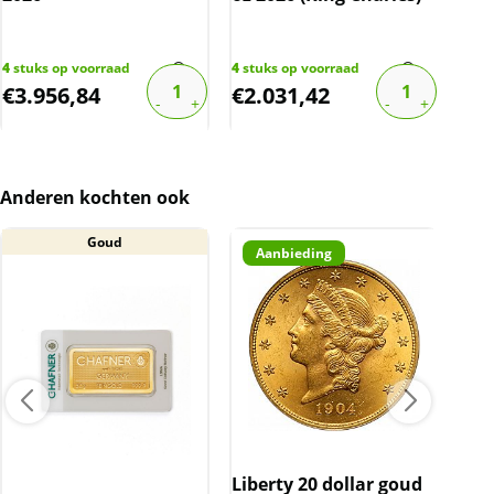
4
stuks op voorraad
4
stuks op voorraad
3
stu
€
3.956,84
€
2.031,42
€
1
Anderen kochten ook
Goud
Aanbieding
Liberty 20 dollar goud