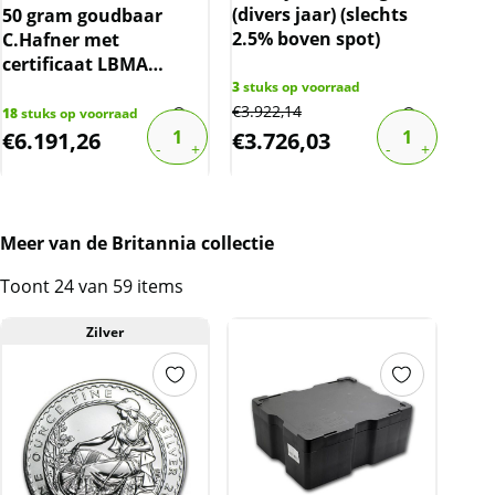
(divers jaar) (slechts
50 gram goudbaar
Gou
2.5% boven spot)
C.Hafner met
Eag
certificaat LBMA
gecertificeerd
3
stuks op voorraad
€
3.922,14
18
stuks op voorraad
2
stu
€
6.191,26
€
3.726,03
€
2
Meer van de Britannia collectie
Toont 24 van 59 items
Zilver