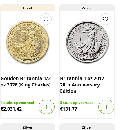
Goud
Zilver
Gouden Britannia 1/2
Britannia 1 oz 2017 –
oz 2026 (King Charles)
20th Anniversary
Edition
4
stuks op voorraad
3
stuks op voorraad
€
2.031,42
€
131,77
Zilver
Zilver