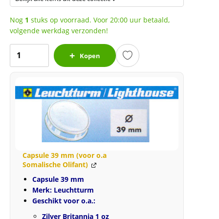
Nog
1
stuks op voorraad. Voor 20:00 uur betaald,
volgende werkdag verzonden!
Britannia
Kopen
1
oz
2001
aantal
Capsule 39 mm (voor o.a
Somalische Olifant)
Capsule 39 mm
Merk: Leuchtturm
Geschikt voor o.a.:
Zilver Britannia 1 oz