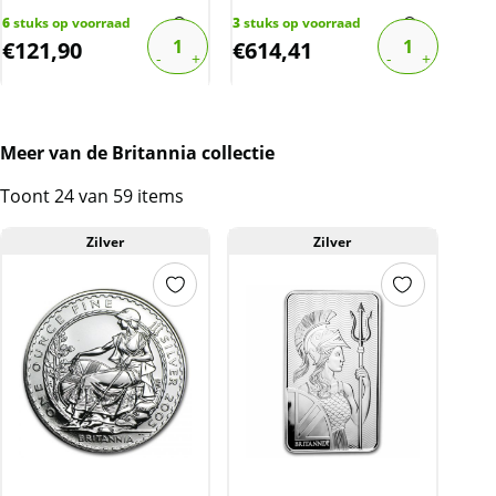
6
stuks op voorraad
3
stuks op voorraad
11
st
€
121,90
€
614,41
€
8
Meer van de Britannia collectie
Toont 24 van 59 items
Zilver
Zilver