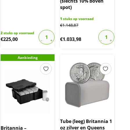
(slechts 10% boven
spot)
1
stuks op voorraad
€
1.148,87
2
stuks op voorraad
€
225,00
€
1.033,98
Aanbieding
Tube (leeg) Britannia 1
oz zilver en Queens
Britannia –