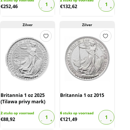
2
stuks op voorraad
2
stuks op voorraad
€
252,46
€
132,62
Zilver
Zilver
Britannia 1 oz 2025
Britannia 1 oz 2015
(Tilawa privy mark)
2
stuks op voorraad
6
stuks op voorraad
€
88,92
€
121,49