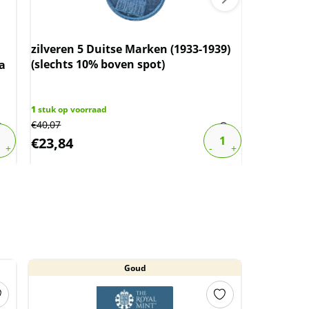
zilveren 5 Duitse Marken (1933-1939)
(slechts 10% boven spot)
a
Koningin 
Proof PCG
3/4)
1
stuk op voorraad
€
40,07
1
stuk op vo
€
23,84
€
475,00
Goud