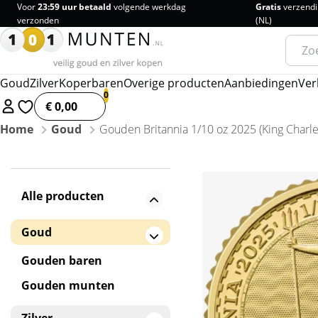
Voor
23:59 uur betaald
volgende werkdag
Gratis
verzendi
verzonden
(NL)
Zoeke
naar:
Goud
Zilver
Koperbaren
Overige producten
Aanbiedingen
Ver
€ 0,00
Home
Goud
Gouden Britannia 1/10 oz 2025 (King Charle
Alle producten
Goud
Gouden baren
Gouden munten