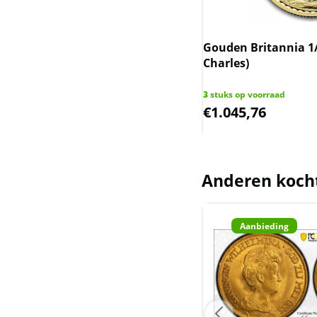
oz)
Canadian Grey Wolf en
annia 1 oz 2006
Gouden Britannia 1/
Superman
Charles)
Canadian Predators en
 op voorraad
3
stuks op voorraad
5,00
€
1.045,76
Wildlife
Canadian Super Multi
Leaf
Anderen koch
Caribische Eilanden
Zilver
Cayman Islands
Aanbieding
Chad - Tjaad
Chinese panda