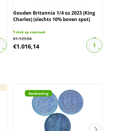
Gouden Britannia 1/4 oz 2023 (King
Charles) (slechts 10% boven spot)
Gouden Br
2.5% bove
1
stuk op voorraad
€
1.129,04
2
stuks op v
€
1.016,14
€
3.986,
Aanbieding