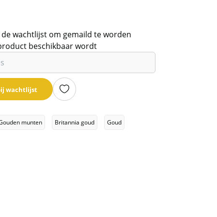
 de wachtlijst om gemaild te worden
product beschikbaar wordt
ij wachtlijst
Gouden munten
Britannia goud
Goud