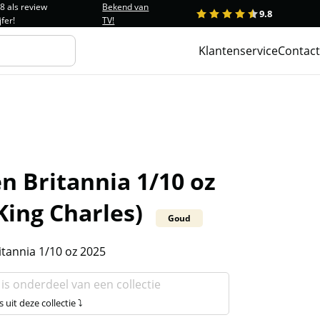
.8 als review
Bekend van
9.8
1
2
3
4
5
jfer!
TV!
Klantenservice
Contact
n Britannia 1/10 oz
King Charles)
Goud
tannia 1/10 oz 2025
 is onderdeel van een collectie
s uit deze collectie ⤵