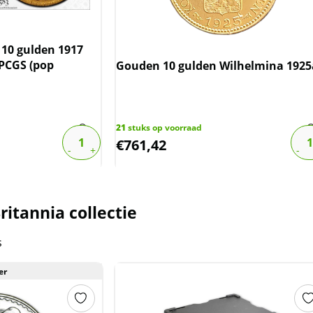
10 gulden 1917
 PCGS (pop
Gouden 10 gulden Wilhelmina 1925
21
stuks op voorraad
€
761,42
itannia collectie
s
er