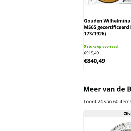
Congo
Cook islands
Gouden Wilhelmina 
MS65 gecertificeerd
ngin Juliana 10 cent 1962 Proof
Fiji (Schildpad, Iguana,
173/1926)
 PR66 CAM gecertificeerd (pop
Great wave)
5
stuks op voorraad
Funnel-web Spider
€
915,49
op voorraad
0,00
€
840,49
Gabon springbok en
Ghana
Isle of man
Meer van de Br
Ivoorkust
Toont 24 van 60 item
Kangaroo en Marvel en
Zilv
Rectangle
Koala en Next