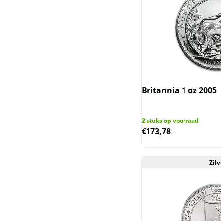
Generation
Kookaburra
Krugerrand zilver
Lunar III - Australie
2020-2031
Britannia 1 oz 2005
Lunar II - Australie
2
stuks op voorraad
2008-2019
€
173,78
Lunar I - Australie 1999-
2010
Zilv
Lunar UK
Mexican Libertad