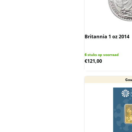
Nederlandse
Koninkrijksmunten
(incl. Nederlandse
Overzeese
Gebiedsdelen)
Britannia 1 oz 2014
Niue (Nieuw-Zeeland)
6
stuks op voorraad
Noah Ark (Armenie)
€
121,00
Oekraine
Go
Queen's Beast & Tudor
Beast UK
Rwanda / Ruanda
Saltwater Crocodile en
Emu