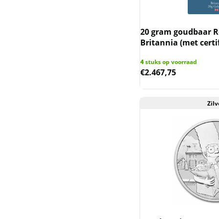
Sierra Leone
20 gram goudbaar R
Somaliland
Britannia (met certi
Somalische Aap en
4
stuks op voorraad
Luipaard
€
2.467,75
Somalische Olifant
Zilv
Tokelau en Haaien
Trade dollar
Wedge-tailed eagle
Wiener Philharmoniker
Zambia Olifant