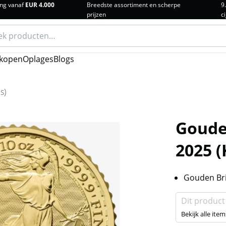
ng vanaf
EUR 4.000
Breedste assortiment en scherpe
9
prijzen
ci
n
kopen
Oplages
Blogs
s)
Goude
2025 (
Gouden Bri
Dit product
Bekijk alle item