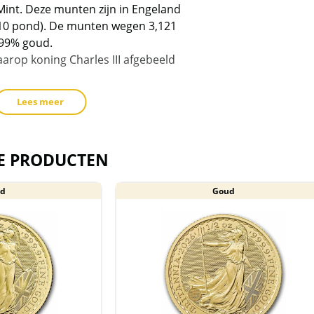
Mint. Deze munten zijn in Engeland
(10 pond). De munten wegen 3,121
,99% goud.
aarop koning Charles III afgebeeld
Lees meer
a 1/10 oz 2025 munt wordt geleverd
.
E PRODUCTEN
t voorraad geleverd, en komen
d
Goud
reeks van de producent af. De
krassen, aanslag en/of melkvlekken
eeft een kras over het gezicht van
teld van btw.