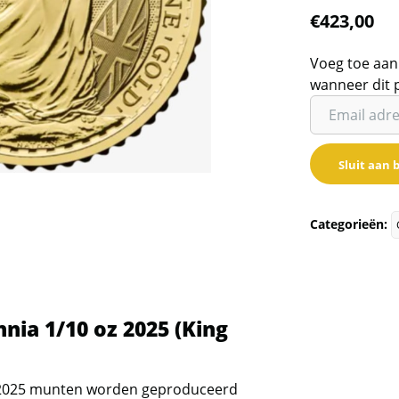
€
423,00
Voeg toe aan
wanneer dit 
Vul
je
email
Sluit aan b
adres
in
om
Categorieën:
de
wachtlijst
voor
dit
nia 1/10 oz 2025 (King
product
toe
te
z 2025 munten worden geproduceerd
voegen