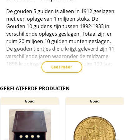
1897-
De gouden 5 gulden is alleen in 1912 geslagen
1933
met een oplage van 1 miljoen stuks. De
Wilhelmina
Gouden 10 guldens zijn tussen 1892-1933 in
-
verschillende oplages geslagen. Totaal zijn er
complete
ruim 20 miljoen 10 gulden munten geslagen.
serie
De gouden tientjes die u krijgt geleverd zijn 11
aantal
verschillende jaren waaronder de zeldzame
1898 kroningstype tientje. In de ruim 100 jaar
Lees meer
na uitgifte, zijn er heel veel gouden tientjes van
Wilhelmina omgesmolten. De munten worden
geleverd in een luxe houten box, totaal 12
GERELATEERDE PRODUCTEN
munten, 1 x 5 gulden en 11 x 10 gulden
geslagen tussen 1897 en 1933. De 10 gulden
Goud
Goud
met de jaren 1892 en 1895 zijn heel zeldzaam,
deze zitten niet in deze serie.
Een tientje weegt 6,72 gram en bevat 900/1000
(90%) goud = 6,048 gram puur goud per munt.