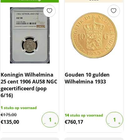
Koningin Wilhelmina
Gouden 10 gulden
25 cent 1906 AU58 NGC
Wilhelmina 1933
gecertificeerd (pop
6/16)
1
stuks op voorraad
Original
Current
€
175,00
14
stuks op voorraad
€
135,00
€
760,17
price
price
was:
is:
€175,00.
€135,00.