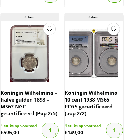
Zilver
Zilver
Koningin Wilhelmina –
Koningin Wilhelmina
halve gulden 1898 –
10 cent 1938 MS65
MS62 NGC
PCGS gecertificeerd
gecertificeerd (Pop 2/5)
(pop 2/2)
1
stuks op voorraad
1
stuks op voorraad
€
595,00
€
149,00