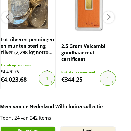
Lot zilveren penningen
Lot
en munten sterling
ster
2.5 Gram Valcambi
zilver (2,288 kg netto
nett
goudbaar met
zilver) (nu slechts spot)
spo
certificaat
1
stuk op voorraad
1
stu
€
4.470,75
€
2.3
8
stuks op voorraad
€
4.023,68
€
344,25
€
2
Meer van de Nederland Wilhelmina collectie
Toont 24 van 242 items
Aanbieding
Goud