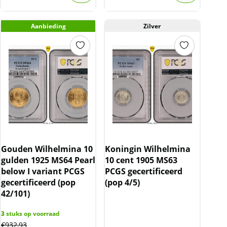
Aanbieding
Zilver
Gouden Wilhelmina 10
Koningin Wilhelmina
gulden 1925 MS64 Pearl
10 cent 1905 MS63
below I variant PCGS
PCGS gecertificeerd
gecertificeerd (pop
(pop 4/5)
42/101)
3
stuks op voorraad
€
932,93