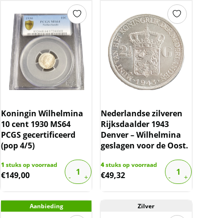
Koningin Wilhelmina
Nederlandse zilveren
10 cent 1930 MS64
Rijksdaalder 1943
PCGS gecertificeerd
Denver – Wilhelmina
(pop 4/5)
geslagen voor de Oost.
1
stuks op voorraad
4
stuks op voorraad
€
149,00
€
49,32
Aanbieding
Zilver