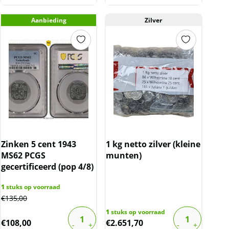
Aanbieding
Zilver
Zinken 5 cent 1943
1 kg netto zilver (kleine
MS62 PCGS
munten)
gecertificeerd (pop 4/8)
1
stuks op voorraad
€
135,00
1
stuks op voorraad
€
108,00
€
2.651,70