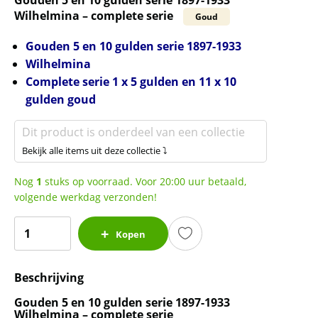
Gouden 5 en 10 gulden serie 1897-1933
Wilhelmina – complete serie
Goud
Gouden 5 en 10 gulden serie 1897-1933
Wilhelmina
Complete serie 1 x 5 gulden en 11 x 10
gulden goud
Dit product is onderdeel van een collectie
Bekijk alle items uit deze collectie ⤵
Nog
1
stuks op voorraad. Voor 20:00 uur betaald,
volgende werkdag verzonden!
Gouden
Kopen
5
en
Beschrijving
10
gulden
Gouden 5 en 10 gulden serie 1897-1933
serie
Wilhelmina – complete serie