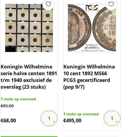
Koningin Wilhelmina
Koningin Wilhelmina
serie halve centen 1891
10 cent 1892 MS66
t/m 1940 exclusief de
PCGS gecertificeerd
overslag (23 stuks)
(pop 9/7)
1
stuks op voorraad
€
85,00
1
stuks op voorraad
€
68,00
€
495,00