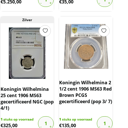
€
5.250,00
€
35,00
Zilver
Koningin Wilhelmina 2
1/2 cent 1906 MS63 Red
Koningin Wilhelmina
Brown PCGS
25 cent 1906 MS63
gecertificeerd (pop 3/ 7)
gecertificeerd NGC (pop
4/1)
1
stuks op voorraad
1
stuks op voorraad
€
325,00
€
135,00