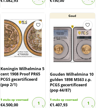
€
1.082,93
€
150,00
Goud
Koningin Wilhelmina 5
cent 1908 Proof PR65
Gouden Wilhelmina 10
PCGS gecertificeerd
gulden 1898 MS63 z.p.
(pop 2/1)
PCGS gecertificeerd
(pop 44/87)
1
stuks op voorraad
1
stuks op voorraad
€
4.500,00
€
1.407,93