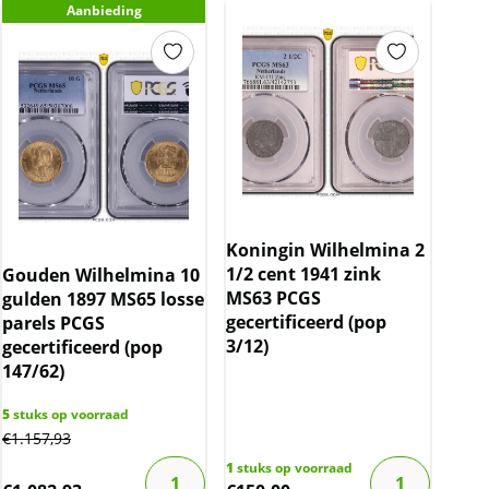
Aanbieding
Koningin Wilhelmina 2
1/2 cent 1941 zink
Gouden Wilhelmina 10
MS63 PCGS
gulden 1897 MS65 losse
gecertificeerd (pop
parels PCGS
3/12)
gecertificeerd (pop
147/62)
5
stuks op voorraad
€
1.157,93
1
stuks op voorraad