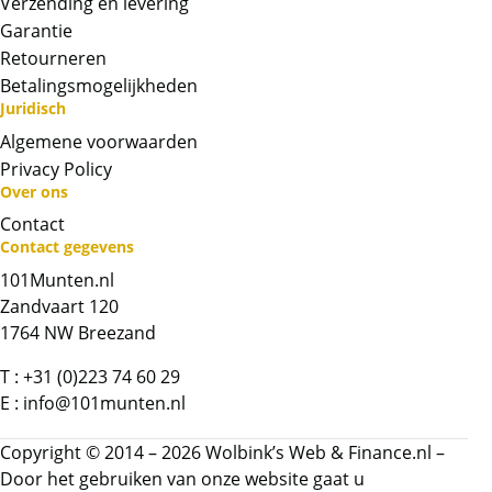
Verzending en levering
Garantie
Retourneren
Betalingsmogelijkheden
Juridisch
Algemene voorwaarden
Privacy Policy
Over ons
Contact
Neem contact op met op!
Contact gegevens
101Munten.nl
Chat met ons
Zandvaart 120
1764 NW Breezand
Whatsapp ons!
T :
+31 (0)223 74 60 29
E :
info@101munten.nl
Bel ons
Copyright © 2014 – 2026 Wolbink’s Web & Finance.nl –
Door het gebruiken van onze website gaat u
Contactformulier