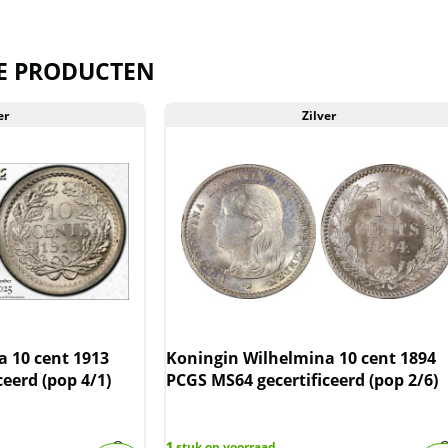
teit (én 1 van die exemplaren
GS zijn er 12 munten bekend in een
E PRODUCTEN
GS
er
Zilver
r is 48704293
link naar PCGS om de munt te
/www.pcgs.com/cert/48704293
erd in de plastic slab zoals die door
ulatie
n wij bovenstaande informatie over
 10 cent 1913
Koningin Wilhelmina 10 cent 1894
oleerd.
eerd (pop 4/1)
PCGS MS64 gecertificeerd (pop 2/6)
labs op voorraad. Als u meer wilt
1
stuk op voorraad