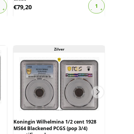
€
79,20
€
92,00
Zilver
Koningin Wilhelmina 1/2 cent 1928
Koningin 
MS64 Blackened PCGS (pop 3/4)
MS64 RB P