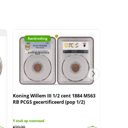
PCGS
gecertificeerd
(pop
2/12)
aantal
Aanbieding
Aan
Koning Willem III 1/2 cent 1884 MS63
Koningin
RB PCGS gecertificeerd (pop 1/2)
MS63 Bla
(pop 3/5)
1
stuk op voorraad
1
stuk op vo
€
99,00
€
115,00