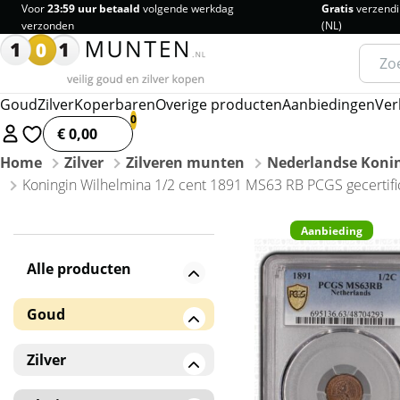
Voor
23:59 uur betaald
volgende werkdag
Gratis
verzendi
verzonden
(NL)
Zoeke
naar:
Goud
Zilver
Koperbaren
Overige producten
Aanbiedingen
Ver
€ 0,00
Home
Zilver
Zilveren munten
Nederlandse Konin
Koningin Wilhelmina 1/2 cent 1891 MS63 RB PCGS gecertifi
Aanbieding
Alle producten
Goud
Gouden baren
Zilver
Gouden munten
Zilveren baren