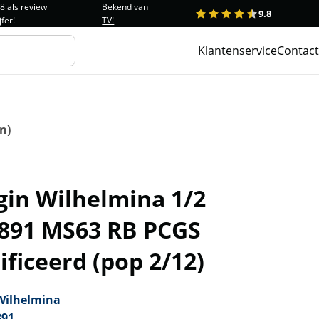
.8 als review
Bekend van
9.8
1
2
3
4
5
jfer!
TV!
Klantenservice
Contact
n)
gin Wilhelmina 1/2
1891 MS63 RB PCGS
ificeerd (pop 2/12)
Wilhelmina
891