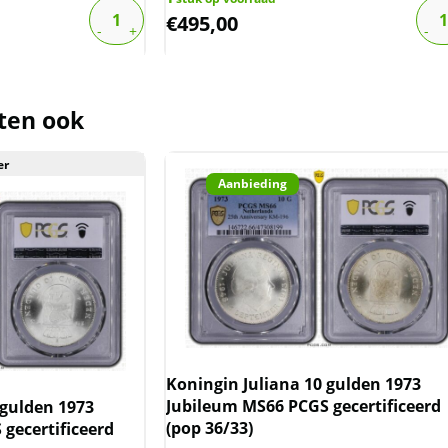
800 slabs, of slabs wilt verkopen:
€
495,00
 naar
info@101munten.nl
der de margeregel verhandeld. Dit
ten ook
afdragen over de marge die wij
ct. De btw mag hierdoor door ons
er
rmeld worden. De prijs op de website
Aanbieding
Koningin Juliana 10 gulden 1973
Jubileum MS66 PCGS gecertificeerd
 gulden 1973
(pop 36/33)
gecertificeerd