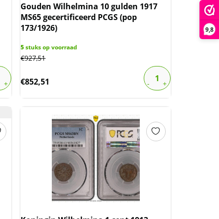
Gouden Wilhelmina 10 gulden 1917
MS65 gecertificeerd PCGS (pop
173/1926)
9,8
5
stuks op voorraad
€
927,51
€
852,51