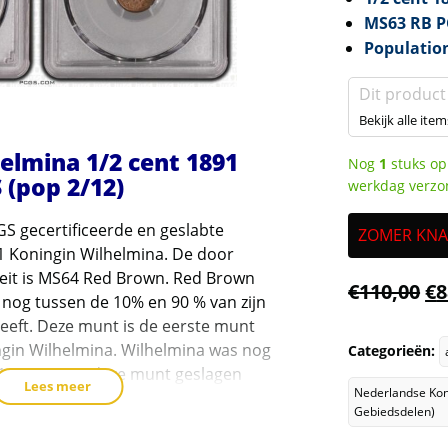
MS63 RB 
Populatio
Dit product
Bekijk alle item
elmina 1/2 cent 1891
Nog
1
stuks op
(pop 2/12)
werkdag verzo
GS gecertificeerde en geslabte
ZOMER KNALL
1 Koningin Wilhelmina. De door
eit is MS64 Red Brown. Red Brown
€
110,00
€
8
 nog tussen de 10% en 90 % van zijn
eeft. Deze munt is de eerste munt
gin Wilhelmina. Wilhelmina was nog
Categorieën:
11 jaar toen deze munt geslagen
Lees meer
Nederlandse Kon
oningin Emma was de regentes die
Gebiedsdelen)
de voor haar dochter na het
n Willem III. Bij PCGS zijn er maar