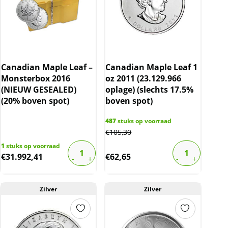
Canadian Maple Leaf –
Canadian Maple Leaf 1
Monsterbox 2016
oz 2011 (23.129.966
(NIEUW GESEALED)
oplage) (slechts 17.5%
(20% boven spot)
boven spot)
487
stuks op voorraad
€
105,30
1
stuks op voorraad
€
31.992,41
€
62,65
Zilver
Zilver