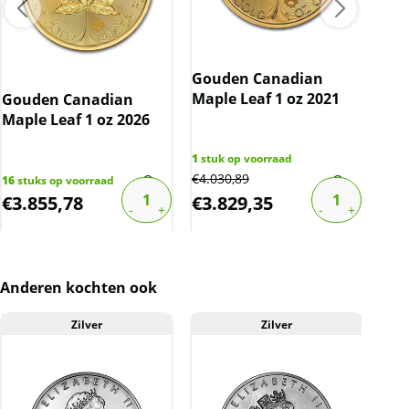
krassen, aanslag en/of melkvlekken bevatten.
BTW
Gouden Canadian
Gouden munten zijn vrijgesteld van btw.
Maple Leaf 1 oz 2021
Gouden Canadian
Gou
Maple Leaf 1 oz 2026
Map
1
stuk op voorraad
€
4.030,89
16
stuks op voorraad
2
stu
€
3.855,78
€
3.829,35
€
2
Anderen kochten ook
Zilver
Zilver
A