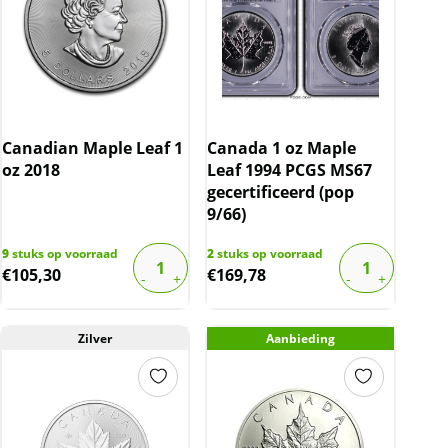
Canadian Maple Leaf 1
Canada 1 oz Maple
oz 2018
Leaf 1994 PCGS MS67
gecertificeerd (pop
9/66)
9
stuks op voorraad
2
stuks op voorraad
€
105,30
€
169,78
Zilver
Aanbieding