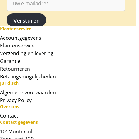
weegt 31,1 gram (24 karaat met 9999/10000)
en bevat daarmee exact 1 oz goud.
Dit is het eerste jaar waarbij een portret staat
Klantenservice
afgebeeld van Koning Charles III.
Accountgegevens
Levering
Klantenservice
De munten worden geleverd in een passende
Verzending en levering
capsule (30mm).
Garantie
Retourneren
Kwaliteit
De munten worden uit voorraad geleverd, en
Betalingsmogelijkheden
Juridisch
komen daarmee niet rechtstreeks van de
producent af. De munten kunnen soms
Algemene voorwaarden
krassen, aanslag en/of melkvlekken bevatten.
Privacy Policy
Over ons
BTW
Contact
Gouden munten zijn vrijgesteld van btw.
Contact gegevens
101Munten.nl
Chat met ons
Zandvaart 120