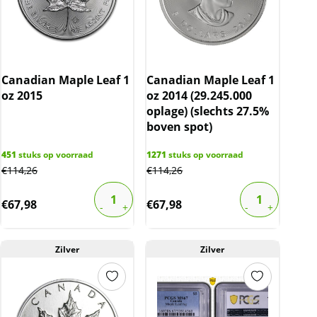
Canadian Maple Leaf 1
Canadian Maple Leaf 1
oz 2015
oz 2014 (29.245.000
oplage) (slechts 27.5%
boven spot)
451
stuks op voorraad
1271
stuks op voorraad
€
114,26
€
114,26
€
67,98
€
67,98
Zilver
Zilver