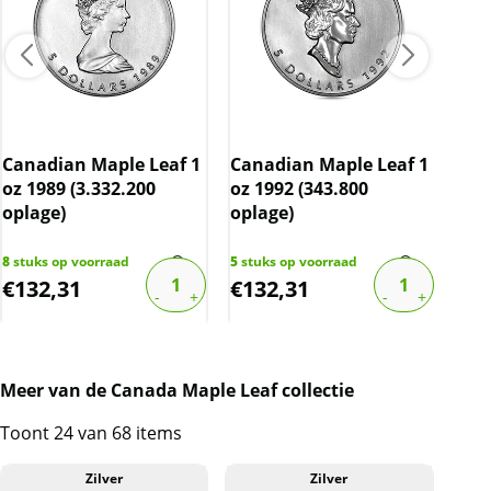
10 
spe
Canadian Maple Leaf 1
Canadian Maple Leaf 1
(div
oz 1989 (3.332.200
oz 1992 (343.800
5% 
oplage)
oplage)
66
st
€
100
8
stuks op voorraad
5
stuks op voorraad
€
132,31
€
132,31
€
8
Meer van de Canada Maple Leaf collectie
Toont 24 van 68 items
Zilver
Zilver