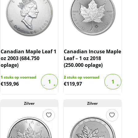
Canadian Maple Leaf 1
Canadian Incuse Maple
oz 2003 (684.750
Leaf – 1 oz 2018
oplage)
(250.000 oplage)
1
stuks op voorraad
2
stuks op voorraad
€
159,96
€
119,97
Zilver
Zilver