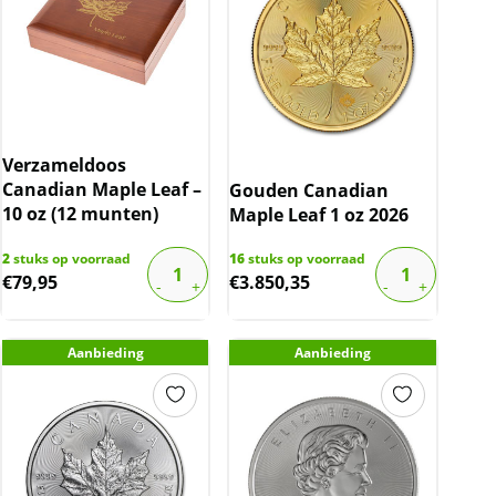
Verzameldoos
Canadian Maple Leaf –
Gouden Canadian
10 oz (12 munten)
Maple Leaf 1 oz 2026
2
stuks op voorraad
16
stuks op voorraad
€
79,95
€
3.850,35
Aanbieding
Aanbieding