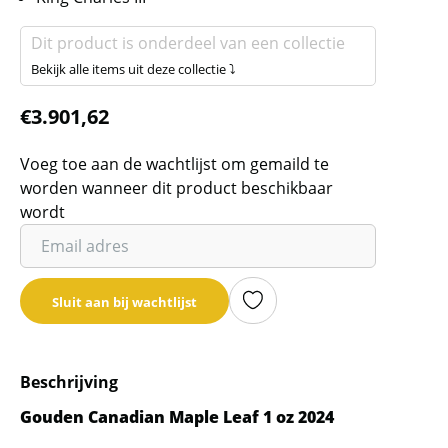
Dit product is onderdeel van een collectie
Bekijk alle items uit deze collectie ⤵
€
3.901,62
Voeg toe aan de wachtlijst om gemaild te
worden wanneer dit product beschikbaar
wordt
Vul
je
email
Sluit aan bij wachtlijst
adres
in
om
Beschrijving
de
wachtlijst
Gouden Canadian Maple Leaf 1 oz 2024
voor