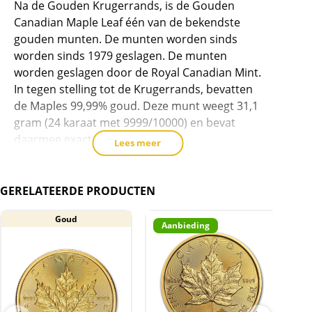
Na de Gouden Krugerrands, is de Gouden
dit
Canadian Maple Leaf één van de bekendste
product
gouden munten. De munten worden sinds
toe
worden sinds 1979 geslagen. De munten
te
worden geslagen door de Royal Canadian Mint.
voegen
In tegen stelling tot de Krugerrands, bevatten
de Maples 99,99% goud. Deze munt weegt 31,1
gram (24 karaat met 9999/10000) en bevat
daarmee exact 1 oz goud.
Lees meer
Dit is het eerste jaar waarbij een portret staat
afgebeeld van Koning Charles III.
GERELATEERDE PRODUCTEN
Levering
De munten worden geleverd in een passende
Goud
Aanbieding
capsule (30mm).
Kwaliteit
De munten worden uit voorraad geleverd, en
komen daarmee niet rechtstreeks van de
producent af. De munten kunnen soms