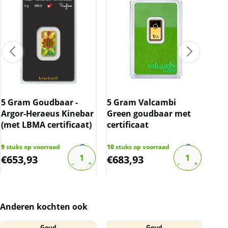
Kwaliteit
Doordat deze goudbaar wordt geleverd in een
gripzakje, kan de baar krasjes/vlekjes hebben.
BTW
5 Gram Goudbaar -
5 Gram Valcambi
5 g
Beleggingsgoud is vrijgesteld van btw.
Argor-Heraeus Kinebar
Green goudbaar met
Umi
(met LBMA certificaat)
certificaat
cer
gec
9
stuks op voorraad
10
stuks op voorraad
7
stu
€
653,93
€
683,93
€
6
Anderen kochten ook
Goud
Goud