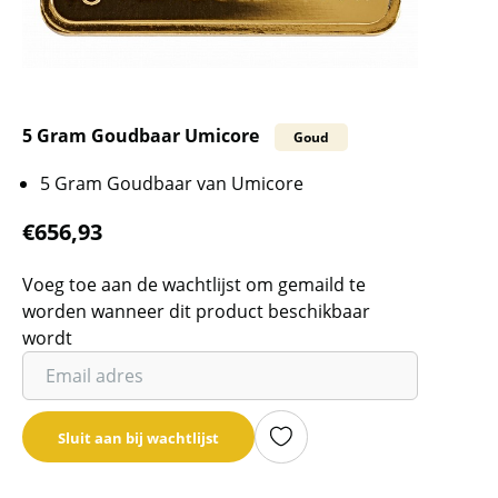
5 Gram Goudbaar Umicore
Goud
5 Gram Goudbaar van Umicore
€
656,93
Voeg toe aan de wachtlijst om gemaild te
worden wanneer dit product beschikbaar
wordt
Vul
je
email
Sluit aan bij wachtlijst
adres
in