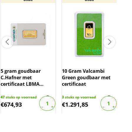
5 gram goudbaar
10 Gram Valcambi
10 
C.Hafner met
Green goudbaar met
C.H
certificaat LBMA
certificaat
cer
gecertificeerd
gec
47
stuks op voorraad
3
stuks op voorraad
79
st
€
674,93
€
1.291,85
€
1