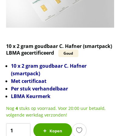
10 x 2 gram goudbaar C. Hafner (smartpack)
LBMA gecertificeerd
Goud
10 x 2 gram goudbaar C. Hafner
(smartpack)
Met certificaat
Per stuk verhandelbaar
LBMA Keurmerk
Nog
4
stuks op voorraad. Voor 20:00 uur betaald,
volgende werkdag verzonden!
10
Kopen
x