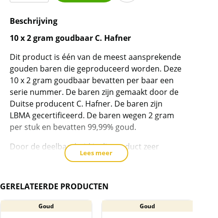
2
Beschrijving
gram
goudbaar
10 x 2 gram goudbaar C. Hafner
C.
Dit product is één van de meest aansprekende
Hafner
gouden baren die geproduceerd worden. Deze
(smartpack)
10 x 2 gram goudbaar bevatten per baar een
LBMA
serie nummer. De baren zijn gemaakt door de
gecertificeerd
Duitse producent C. Hafner. De baren zijn
aantal
LBMA gecertificeerd. De baren wegen 2 gram
per stuk en bevatten 99,99% goud.
Door de deelbaarheid is dit product zeer
Lees meer
geschikt om als geschenk te geven of om in
kleinere coupures goud te kunnen handelen.
Dit product is duurder dan een standaard 20
GERELATEERDE PRODUCTEN
gram goud baar, maar goedkoper dan 10 losse
2 gram baren/munten.
Goud
Goud