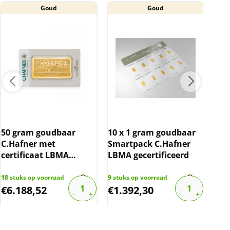
Goud
Goud
50 gram goudbaar
10 x 1 gram goudbaar
Gou
C.Hafner met
Smartpack C.Hafner
Wil
certificaat LBMA
LBMA gecertificeerd
gecertificeerd
18
stuks op voorraad
9
stuks op voorraad
48
st
€
6.188,52
€
1.392,30
€
7