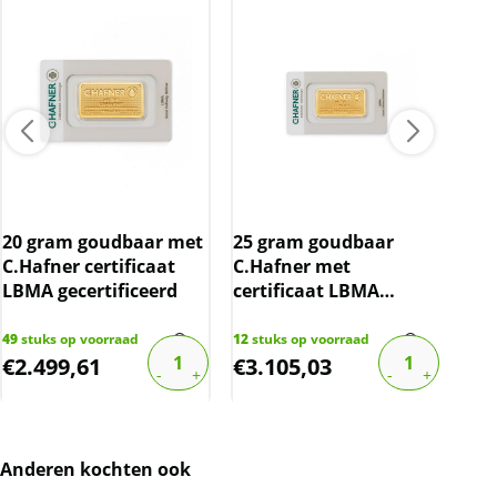
BTW
Omdat gouden baren worden gezien als
beleggingsproduct, zijn ze vrijgesteld van btw.
20 gram goudbaar met
25 gram goudbaar
2 g
C.Hafner certificaat
C.Hafner met
Haf
LBMA gecertificeerd
certificaat LBMA
LBM
gecertificeerd
49
stuks op voorraad
12
stuks op voorraad
44
st
€
2.499,61
€
3.105,03
€
2
Anderen kochten ook