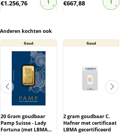
€
1.256,76
€
667,88
€
1
Anderen kochten ook
Goud
Goud
20 Gram goudbaar
2 gram goudbaar C.
25 
Pamp Suisse - Lady
Hafner met certificaat
C.H
Fortuna (met LBMA
LBMA gecertificeerd
cer