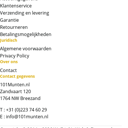
Klantenservice
De baren worden geleverd ingesealed
Verzending en levering
geleverd in het het ontwerp van een
creditcard. Erg mooi gepresenteerd. In elke
Garantie
baar is op de achterkant een uniek serie
Retourneren
nummer gegraveerd. De creditcard kan
Betalingsmogelijkheden
krasjes bevatten.
Juridisch
Algemene voorwaarden
BTW
Privacy Policy
Goudbaren zijn vrijgesteld van btw.
Over ons
Contact
Chat met ons
Contact gegevens
101Munten.nl
Whatsapp ons!
Zandvaart 120
1764 NW Breezand
Bel ons
T :
+31 (0)223 74 60 29
E :
info@101munten.nl
Contactformulier