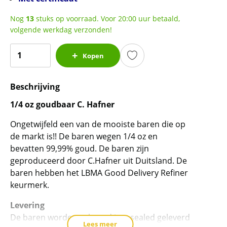
Nog
13
stuks op voorraad. Voor 20:00 uur betaald,
volgende werkdag verzonden!
1/4
Kopen
oz
goudbaar
Beschrijving
C.
Hafner
1/4 oz goudbaar C. Hafner
met
Ongetwijfeld een van de mooiste baren die op
certificaat
de markt is!! De baren wegen 1/4 oz en
LBMA
bevatten 99,99% goud. De baren zijn
gecertificeerd
geproduceerd door C.Hafner uit Duitsland. De
aantal
baren hebben het LBMA Good Delivery Refiner
keurmerk.
Levering
De baren worden geleverd ingesealed geleverd
Lees meer