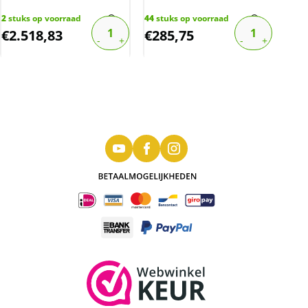
certificaat)
gec
2
stuks op voorraad
44
stuks op voorraad
12
st
€
2.518,83
€
285,75
€
3