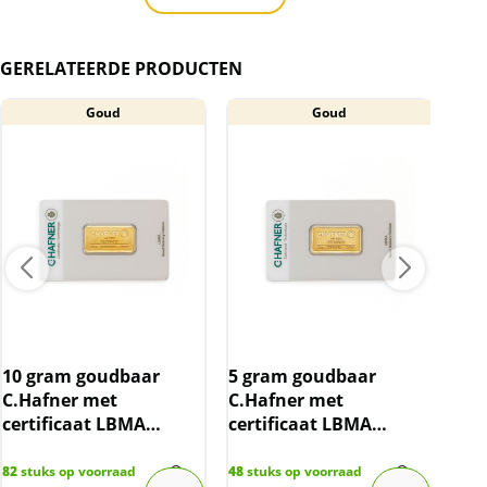
in het het ontwerp van een creditcard. Erg
mooi gepresenteerd. In elke baar is op de
achterkant een uniek serie nummer
GERELATEERDE PRODUCTEN
gegraveerd. De creditcard kan krasjes
bevatten.
Goud
Goud
BTW
Goudbaren zijn vrijgesteld van btw.
10 gram goudbaar
5 gram goudbaar
1/2
C.Hafner met
C.Hafner met
Haf
certificaat LBMA
certificaat LBMA
LBM
gecertificeerd
gecertificeerd
82
stuks op voorraad
48
stuks op voorraad
9
stu