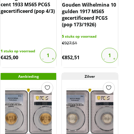
cent 1933 MS65 PCGS
Gouden Wilhelmina 10
gecertificeerd (pop 4/3)
gulden 1917 MS65
gecertificeerd PCGS
(pop 173/1926)
5
stuks op voorraad
€
927,51
1
stuks op voorraad
€
425,00
€
852,51
Aanbieding
Zilver