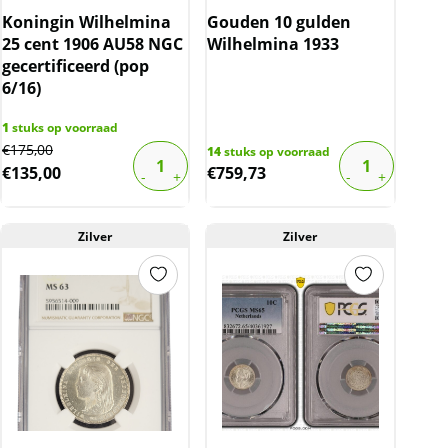
Koningin Wilhelmina
Gouden 10 gulden
25 cent 1906 AU58 NGC
Wilhelmina 1933
gecertificeerd (pop
6/16)
1
stuks op voorraad
Original
Current
€
175,00
14
stuks op voorraad
€
135,00
€
759,73
price
price
was:
is:
€175,00.
€135,00.
Zilver
Zilver