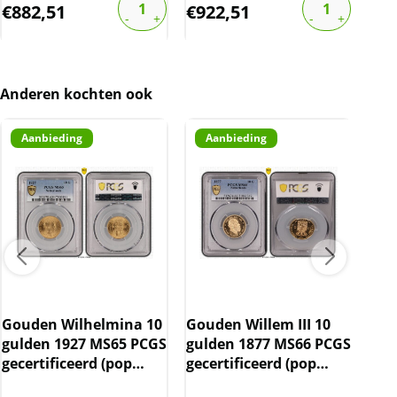
€
882,51
€
922,51
€
8
Wij hebben zo’n
800 slabs
op voorraad. Als u
meer wilt weten over deze circa 800 slabs, of
slabs wilt verkopen: stuur dan een e-mail
naar
info@101munten.nl
.
Anderen kochten ook
BTW
Aanbieding
Aanbieding
Gouden munten zijn vrijgesteld van BTW.
Gouden Wilhelmina 10
Gouden Willem III 10
gulden 1927 MS65 PCGS
gulden 1877 MS66 PCGS
Kon
gecertificeerd (pop
gecertificeerd (pop
gul
36/43)
148/25)
(Po