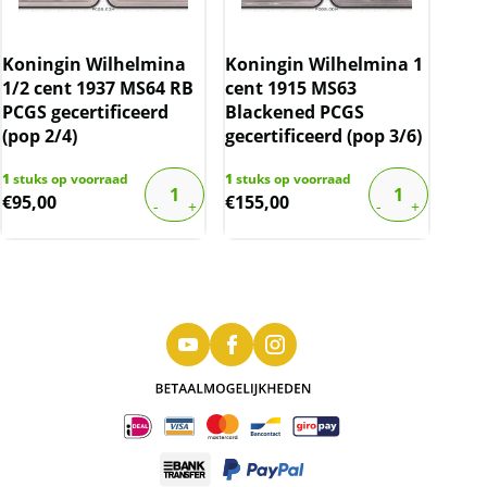
Koningin Wilhelmina
Koningin Wilhelmina 1
1/2 cent 1937 MS64 RB
cent 1915 MS63
PCGS gecertificeerd
Blackened PCGS
(pop 2/4)
gecertificeerd (pop 3/6)
1
stuks op voorraad
1
stuks op voorraad
€
95,00
€
155,00