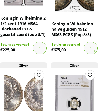
Koningin Wilhelmina 2
1/2 cent 1916 MS64
Koningin Wilhelmina
Blackened PCGS
halve gulden 1912
gecertificeerd (pop 3/1)
MS63 PCGS (Pop 8/5)
1
stuks op voorraad
1
stuks op voorraad
€
225,00
€
675,00
Zilver
Zilver