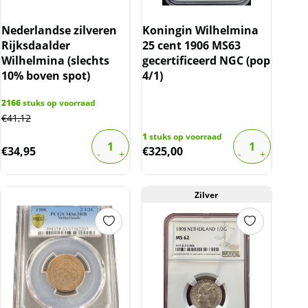
Nederlandse zilveren
Koningin Wilhelmina
Rijksdaalder
25 cent 1906 MS63
Wilhelmina (slechts
gecertificeerd NGC (pop
10% boven spot)
4/1)
2166
stuks op voorraad
€
41,12
1
stuks op voorraad
€
34,95
€
325,00
Zilver