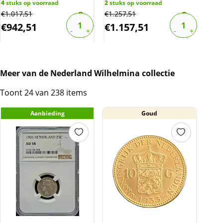
4
stuks op voorraad
2
stuks op voorraad
€
1.017,51
€
1.257,51
1
stu
€
942,51
€
1.157,51
€
1
Meer van de Nederland Wilhelmina collectie
Toont 24 van 238 items
Aanbieding
Goud