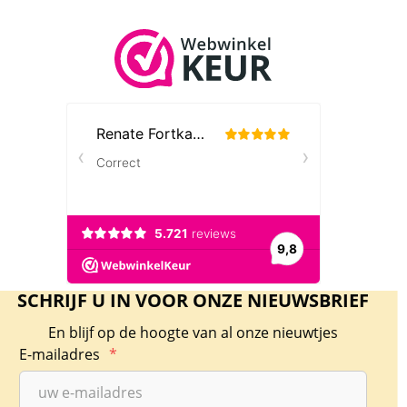
Gouden Wilhelmina 10 gulden 1925 MS64
variant Pearl below I PCGS (pop 31/62)
Dit is een door de PCGS gecertificeerde en
geslabte Gouden 10 gulden 1925 MS64 variant
met de parel onder de I van Koningin
Wilhelmina. De door PCGS bepaalde kwaliteit
is MS64. Bij PCGS is de munt in MS64 gegrade
samen met 31 andere in deze kwaliteit. Er zijn
62 gouden tientjes in een hogere kwaliteit bij
PCGS.
SCHRIJF U IN VOOR ONZE NIEUWSBRIEF
Het certificaatnummer is 47300189. Zie de link
En blijf op de hoogte van al onze nieuwtjes
hiernaast naar PCGS om de munt te
E-mailadres
*
controleren:
https://www.pcgs.com/cert/47300189