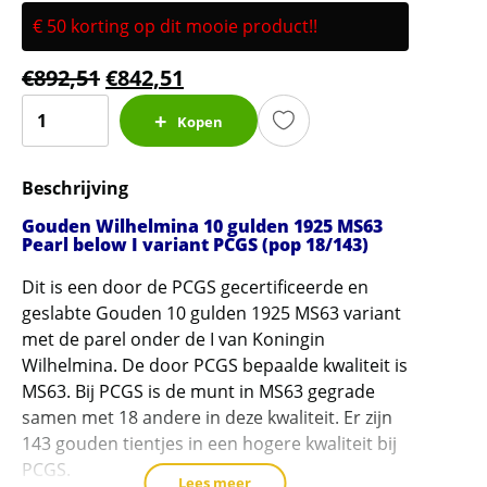
€ 50 korting op dit mooie product!!
€
892,51
€
842,51
Gouden
Kopen
Wilhelmina
10
Beschrijving
gulden
1925
Gouden Wilhelmina 10 gulden 1925 MS63
MS63
Pearl below I variant PCGS (pop 18/143)
Pearl
Dit is een door de PCGS gecertificeerde en
below
geslabte Gouden 10 gulden 1925 MS63 variant
I
met de parel onder de I van Koningin
variant
Wilhelmina. De door PCGS bepaalde kwaliteit is
PCGS
MS63. Bij PCGS is de munt in MS63 gegrade
gecertificeerd
samen met 18 andere in deze kwaliteit. Er zijn
(pop
143 gouden tientjes in een hogere kwaliteit bij
18/143)
PCGS.
Lees meer