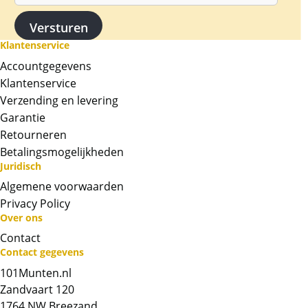
Levering
Deze munt wordt in de plastic slab zoals die
Klantenservice
door PCGS geleverd is.
Accountgegevens
Informatie over populatie
Klantenservice
Op 11 januari 2024 hebben wij bovenstaande
Verzending en levering
informatie over de populatie gecontroleerd.
Garantie
Andere slabs
Retourneren
Wij hebben zo’n
800 slabs
op voorraad. Als u
Betalingsmogelijkheden
Juridisch
meer wilt weten over deze circa 800 slabs, of
slabs wilt verkopen: stuur dan een e-mail
Algemene voorwaarden
naar
info@101munten.nl
.
Privacy Policy
Over ons
BTW
Contact
Gouden munten zijn vrijgesteld van BTW.
Contact gegevens
101Munten.nl
Chat met ons
Zandvaart 120
1764 NW Breezand