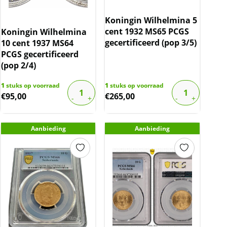
Koningin Wilhelmina 5
cent 1932 MS65 PCGS
Koningin Wilhelmina
gecertificeerd (pop 3/5)
10 cent 1937 MS64
PCGS gecertificeerd
(pop 2/4)
1
stuks op voorraad
1
stuks op voorraad
€
95,00
€
265,00
Aanbieding
Aanbieding