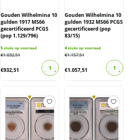
Gouden Wilhelmina 10
Gouden Wilhelmina 10
gulden 1917 MS66
gulden 1932 MS66 PCGS
gecertificeerd PCGS
gecertificeerd (pop
(pop 1.129/796)
83/15)
5
stuks op voorraad
4
stuks op voorraad
€
1.032,51
€
1.157,51
€
932,51
€
1.057,51