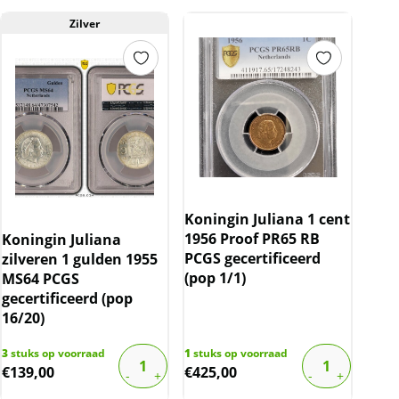
Zilver
Koningin Juliana 1 cent
1956 Proof PR65 RB
Koningin Juliana
PCGS gecertificeerd
zilveren 1 gulden 1955
(pop 1/1)
MS64 PCGS
gecertificeerd (pop
16/20)
3
stuks op voorraad
1
stuks op voorraad
€
139,00
€
425,00