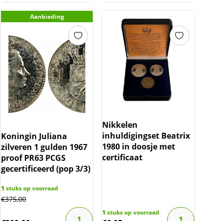
Aanbieding
Nikkelen
inhuldigingset Beatrix
Koningin Juliana
1980 in doosje met
zilveren 1 gulden 1967
certificaat
proof PR63 PCGS
gecertificeerd (pop 3/3)
1
stuks op voorraad
€
375,00
1
stuks op voorraad