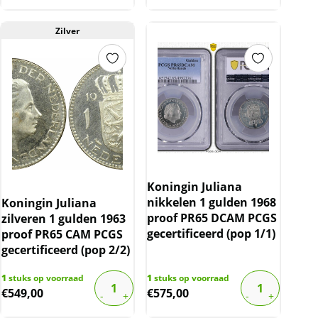
Zilver
Koningin Juliana
nikkelen 1 gulden 1968
Koningin Juliana
proof PR65 DCAM PCGS
zilveren 1 gulden 1963
gecertificeerd (pop 1/1)
proof PR65 CAM PCGS
gecertificeerd (pop 2/2)
1
stuks op voorraad
1
stuks op voorraad
€
549,00
€
575,00