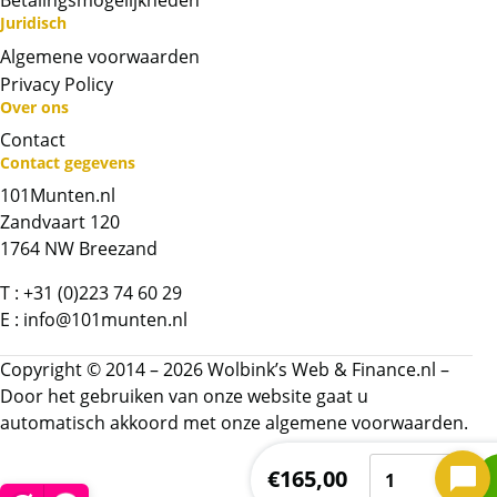
Betalingsmogelijkheden
Dit product wordt onder de margeregel
Juridisch
verhandeld. Dit houdt in dat wij btw afdragen
Algemene voorwaarden
over de marge die wij behalen op dit product.
Privacy Policy
De btw mag hierdoor door ons niet op de
Over ons
factuur vermeld worden. De prijs op de
Contact
website is inclusief btw.
Contact gegevens
101Munten.nl
Chat met ons
Zandvaart 120
1764 NW Breezand
Whatsapp ons!
T :
+31 (0)223 74 60 29
E :
info@101munten.nl
Bel ons
Copyright © 2014 – 2026 Wolbink’s Web & Finance.nl –
Door het gebruiken van onze website gaat u
Contactformulier
automatisch akkoord met onze
algemene voorwaarden.
Koningin
Naam
*
€
165,00
Juliana