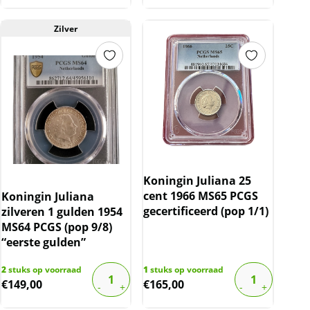
Zilver
Koningin Juliana 25
cent 1966 MS65 PCGS
Koningin Juliana
gecertificeerd (pop 1/1)
zilveren 1 gulden 1954
MS64 PCGS (pop 9/8)
“eerste gulden”
2
stuks op voorraad
1
stuks op voorraad
€
149,00
€
165,00