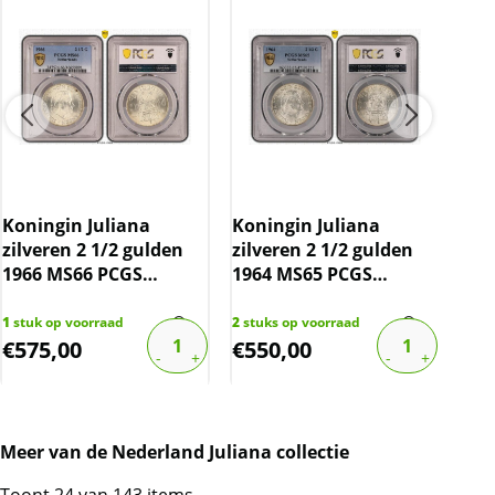
Cap
Koningin Juliana
Koningin Juliana
zilveren 2 1/2 gulden
zilveren 2 1/2 gulden
1966 MS66 PCGS
1964 MS65 PCGS
gecertificeerd (pop 9/2)
gecertificeerd (pop 9/4)
1
stuk op voorraad
2
stuks op voorraad
40
st
€
575,00
€
550,00
€
0
Meer van de Nederland Juliana collectie