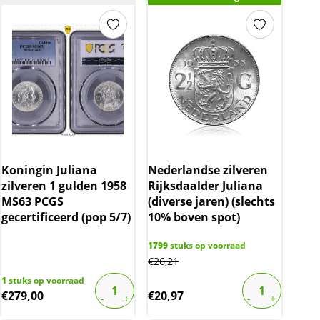
Koningin Juliana
Nederlandse zilveren
zilveren 1 gulden 1958
Rijksdaalder Juliana
MS63 PCGS
(diverse jaren) (slechts
gecertificeerd (pop 5/7)
10% boven spot)
1799
stuks op voorraad
€
26,21
1
stuks op voorraad
€
279,00
€
20,97