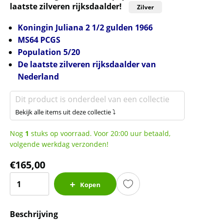
laatste zilveren rijksdaalder!
Zilver
Koningin Juliana 2 1/2 gulden 1966
MS64 PCGS
Population 5/20
De laatste zilveren rijksdaalder van
Nederland
Dit product is onderdeel van een collectie
Bekijk alle items uit deze collectie ⤵
Nog
1
stuks op voorraad. Voor 20:00 uur betaald,
volgende werkdag verzonden!
€
165,00
Koningin
Kopen
Juliana
zilveren
Beschrijving
2