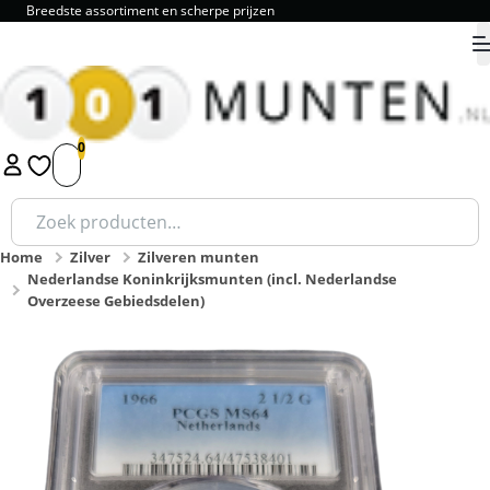
Breedste assortiment en scherpe prijzen
9.8
1
2
3
4
5
Zoeken
naar:
Home
Zilver
Zilveren munten
Nederlandse Koninkrijksmunten (incl. Nederlandse
Overzeese Gebiedsdelen)