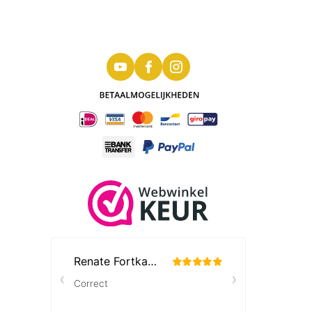
Koningin Juliana 2 1/2 gulden 1966 MS64
PCGS (pop 5/20)
Dit is een door de PCGS gecertificeerde en
geslabte zilveren 2 1/2 gulden 1966 van
Koningin Juliana. Het betreft hier
de laatste
zilveren rijksdaalder van Nederland
. De
door PCGS bepaalde kwaliteit is MS64. Bij
PCGS zijn er 5 munten in deze kwaliteit. Bij
PCGS zijn er 20 munten bekend in een betere
kwaliteit.
Het certificaatnummer is 47538401 en
47191272.