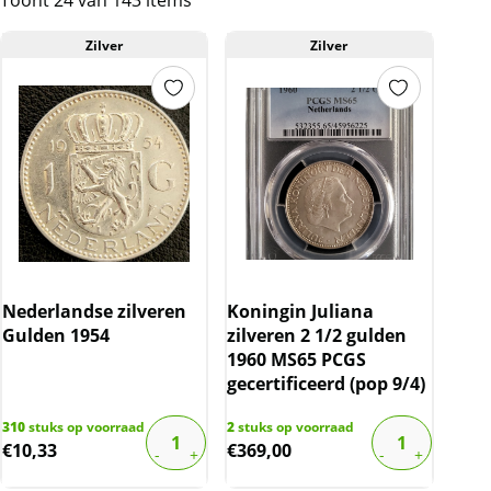
Toont 24 van 143 items
Zilver
Zilver
Nederlandse zilveren
Koningin Juliana
Gulden 1954
zilveren 2 1/2 gulden
1960 MS65 PCGS
gecertificeerd (pop 9/4)
310
stuks op voorraad
2
stuks op voorraad
€
10,33
€
369,00