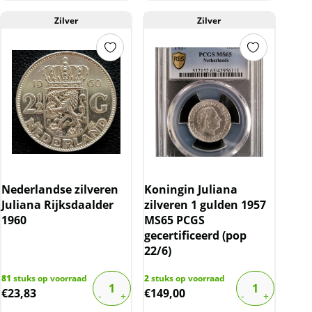
Zilver
Zilver
Nederlandse zilveren
Koningin Juliana
Juliana Rijksdaalder
zilveren 1 gulden 1957
1960
MS65 PCGS
gecertificeerd (pop
22/6)
81
stuks op voorraad
2
stuks op voorraad
€
23,83
€
149,00