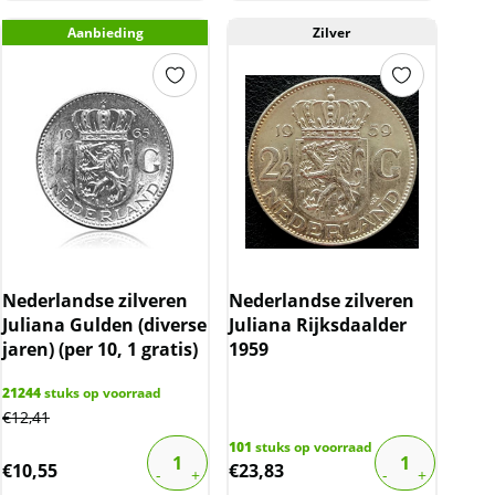
Aanbieding
Zilver
Nederlandse zilveren
Nederlandse zilveren
Juliana Gulden (diverse
Juliana Rijksdaalder
jaren) (per 10, 1 gratis)
1959
21244
stuks op voorraad
€
12,41
101
stuks op voorraad
€
10,55
€
23,83