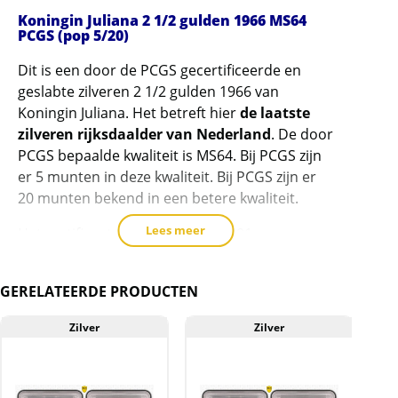
1/2
Koningin Juliana 2 1/2 gulden 1966 MS64
gulden
PCGS (pop 5/20)
1966
Dit is een door de PCGS gecertificeerde en
MS64
geslabte zilveren 2 1/2 gulden 1966 van
PCGS
Koningin Juliana. Het betreft hier
de laatste
gecertificeerd
zilveren rijksdaalder van Nederland
. De door
(pop
PCGS bepaalde kwaliteit is MS64. Bij PCGS zijn
5/20)
er 5 munten in deze kwaliteit. Bij PCGS zijn er
De
20 munten bekend in een betere kwaliteit.
laatste
Lees meer
Het certificaatnummer is 47538401 en
zilveren
47191272.
rijksdaalder!
Zie de hieronder de link naar PCGS om de
aantal
GERELATEERDE PRODUCTEN
munt te controleren:
https://www.pcgs.com/cert/47538401
en
Zilver
Zilver
https://www.pcgs.com/cert/47191272
Levering