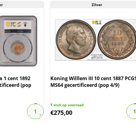
er
Zilver
 1 cent 1892
Koning Willlem III 10 cent 1887 PCG
ificeerd (pop
MS64 gecertificeerd (pop 4/9)
1
stuk op voorraad
€
275,00