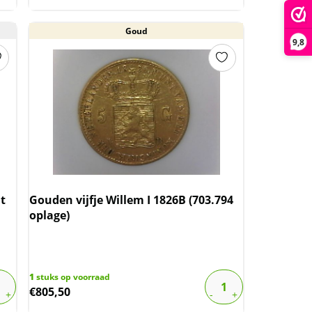
Goud
9,8
t
Gouden vijfje Willem I 1826B (703.794
oplage)
1
stuks op voorraad
€
805,50