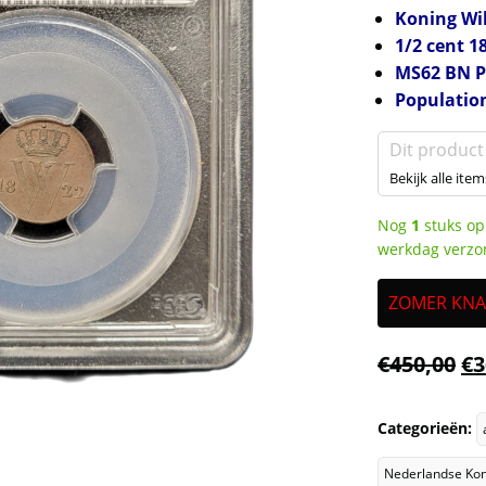
Koning Wil
1/2 cent 1
MS62 BN 
Populatio
Dit product
Bekijk alle item
Nog
1
stuks op
werkdag verzo
ZOMER KNALL
€
450,00
€
3
Categorieën:
Nederlandse Kon