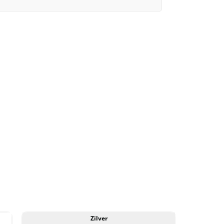
1822
Utrecht
MS62
BN
PCGS
gecertificeerd
(pop
2/4)
aantal
Zilver