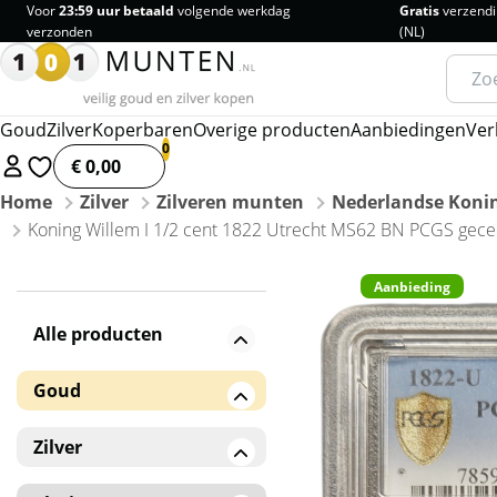
Voor
23:59 uur betaald
volgende werkdag
Gratis
verzendi
verzonden
(NL)
Zoeke
naar:
Goud
Zilver
Koperbaren
Overige producten
Aanbiedingen
Ver
€ 0,00
Home
Zilver
Zilveren munten
Nederlandse Konin
Koning Willem I 1/2 cent 1822 Utrecht MS62 BN PCGS gecert
Aanbieding
Alle producten
Goud
Gouden baren
Zilver
Gouden munten
Zilveren baren