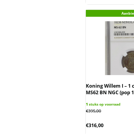
(incl. Nederlandse
Overzeese
Aanbie
Gebiedsdelen)
Niue (Nieuw-Zeeland)
Noah Ark (Armenie)
Oekraine
Queen's Beast & Tudor
Beast UK
Koning Willem I – 1 
MS62 BN NGC (pop 1
Rwanda / Ruanda
1
stuks op voorraad
Saltwater Crocodile en
€
395,00
Emu
€
316,00
Sierra Leone