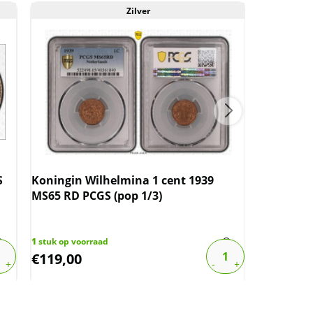
Zilver
S
Koningin Wilhelmina 1 cent 1939
Koningin
MS65 RD PCGS (pop 1/3)
PCGS MS65
1
stuk op voorraad
2
stuks op v
€
119,00
€
250,00