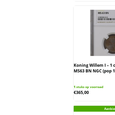
Somaliland
Somalische Aap en
Luipaard
Somalische Olifant
Tokelau en Haaien
Trade dollar
Koning Willem I – 1 
Wedge-tailed eagle
MS63 BN NGC (pop 1
Wiener Philharmoniker
1
stuks op voorraad
€
365,00
Zambia Olifant
Zanzibar
Aanbie