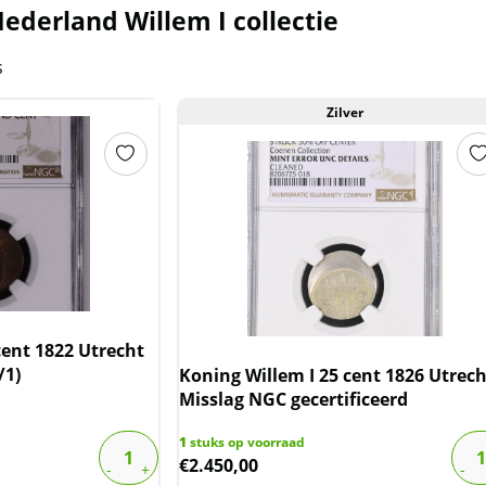
ederland Willem I collectie
s
Zilver
cent 1822 Utrecht
/1)
Koning Willem I 25 cent 1826 Utrech
Misslag NGC gecertificeerd
1
stuks op voorraad
€
2.450,00