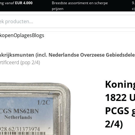
ng vanaf
EUR 4.000
Breedste assortiment en scherpe
9
prijzen
ci
n
kopen
Oplages
Blogs
krijksmunten (incl. Nederlandse Overzeese Gebiedsdele
ificeerd (pop 2/4)
Koning
1822 
PCGS g
2/4)