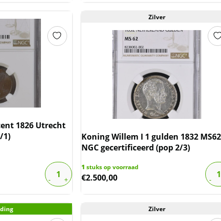
Zilver
cent 1826 Utrecht
/1)
Koning Willem I 1 gulden 1832 MS62
NGC gecertificeerd (pop 2/3)
1
stuks op voorraad
€
2.500,00
ding
Zilver