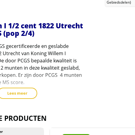
Gebiedsdelen)
 I 1/2 cent 1822 Utrecht
 (pop 2/4)
GS gecertificeerde en geslabde
2 Utrecht van Koning Willem I
De door PCGS bepaalde kwaliteit is
 2 munten in deze kwaliteit geslabd,
erkopen. Er zijn door PCGS 4 munten
e MS score.
Lees meer
r is 31373974.
link naar PCGS om de munt te
/www.pcgs.com/cert/31373974
E PRODUCTEN
er
erd in de plastic slab zoals die door