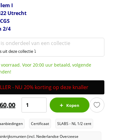
lem I
822 Utrecht
PCGS
n 2/4
 is onderdeel van een collectie
s uit deze collectie ⤵
 voorraad. Voor 20:00 uur betaald, volgende
nden!
ER - NU 20% korting op deze knaller
Koning
60,00
Kopen
Willem
I
aanbiedingen
Certificaat
SLABS - NL 1/2 cent
1/2
cent
inkrijksmunten (incl. Nederlandse Overzeese