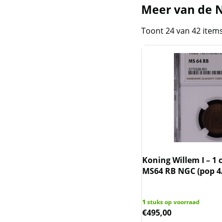
Meer van de N
Kookaburra
Toont 24 van 42 item
Krugerrand zilver
Lunar III - Australie
2020-2031
Lunar II - Australie
2008-2019
Lunar I - Australie 1999-
2010
Lunar UK
Koning Willem I – 1 
MS64 RB NGC (pop 4
Mexican Libertad
Nederlandse
1
stuks op voorraad
€
495,00
Koninkrijksmunten