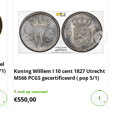
el
/1)
Koning Willlem I 10 cent 1827 Utrecht
Koningin
MS66 PCGS gecertificeerd ( pop 5/1)
MS64 PCGS
1
stuk op voorraad
1
stuk op vo
€
550,00
€
289,00