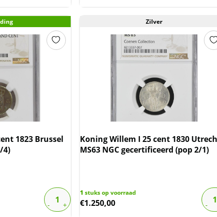
ding
Zilver
cent 1823 Brussel
Koning Willem I 25 cent 1830 Utrech
/4)
MS63 NGC gecertificeerd (pop 2/1)
1
stuks op voorraad
€
1.250,00