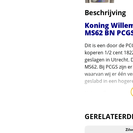
Dragons
Beschrijving
Britannia en Britain
Landmark
Koning Willem
MS62 BN PCGS
British Virgin Islands
Dit is een door de PC
Burundi en Bhutan
koperen 1/2 cent 182
geslagen in Utrecht. 
Canadian Maple Leaf
MS62. Bij PCGS zijn er
waarvan wij er één v
Canadese 10 oz
geslabd in een hoger
munten
Het certificaatnumme
Canadian Arctic serie
en Voyageur
Zie de hieronder de 
controleren:
https:/
GERELATEERD
Canadian Bison (1,25
Levering
oz)
Zilver
Zilv
Deze munt wordt gelev