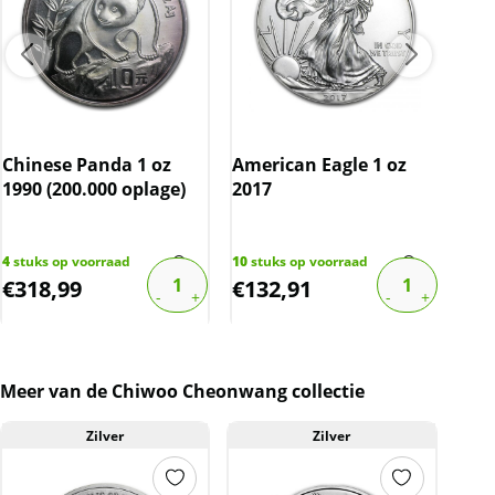
Chinese Panda 1 oz
American Eagle 1 oz
Luna
1990 (200.000 oplage)
2017
Roo
(pr
opl
4
stuks op voorraad
10
stuks op voorraad
2
stu
€
318,99
€
132,91
€
1
Meer van de Chiwoo Cheonwang collectie
Zilver
Zilver