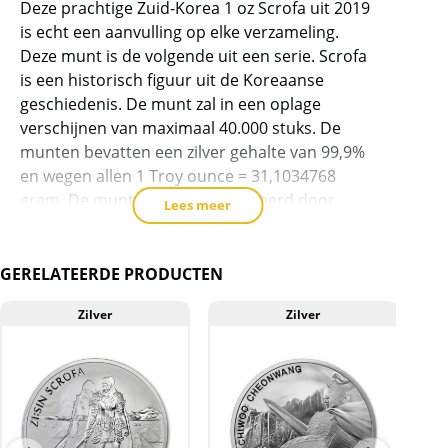
Deze prachtige Zuid-Korea 1 oz Scrofa uit 2019
dit
is echt een aanvulling op elke verzameling.
product
Deze munt is de volgende uit een serie. Scrofa
toe
is een historisch figuur uit de Koreaanse
te
geschiedenis. De munt zal in een oplage
voegen
verschijnen van maximaal 40.000 stuks. De
munten bevatten een zilver gehalte van 99,9%
en wegen allen 1 Troy ounce = 31,1034768
gram. De munten zijn geproduceerd door
Lees meer
Komsco.
De munt verschijnt in 2019 in een oplage van
maximaal 40.000 stuks.
GERELATEERDE PRODUCTEN
Levering
Zilver
Zilver
Elke munt wordt geleverd in een passende
capsule.
Kwaliteit
De munten worden uit voorraad geleverd, en
komen daarmee niet rechtstreeks van de