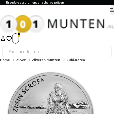
Breedste assortiment en scherpe prijzen
9.8
1
2
3
4
5
Zoeken
naar:
Home
Zilver
Zilveren munten
Zuid-Korea