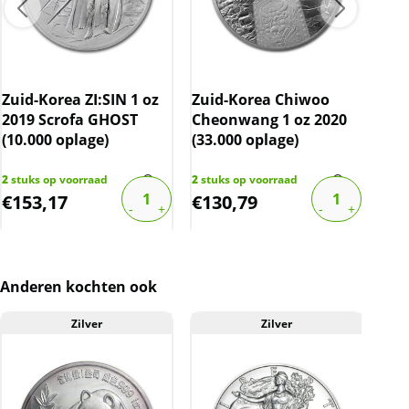
producent af. De munten kunnen soms
krassen, aanslag en/of melkvlekken bevatten.
BTW
Zuid-Korea ZI:SIN 1 oz
Zuid-Korea Chiwoo
Zui
Dit product wordt onder de margeregel
2019 Scrofa GHOST
Cheonwang 1 oz 2020
201
verhandeld. Dit houdt in dat wij btw afdragen
(10.000 oplage)
(33.000 oplage)
opl
over de marge die wij behalen op dit product.
De btw mag hierdoor door ons niet op de
2
stuks op voorraad
2
stuks op voorraad
5
stu
factuur vermeld worden. De prijs op de
€
153,17
€
130,79
€
1
website is inclusief btw.
Anderen kochten ook
Zilver
Zilver