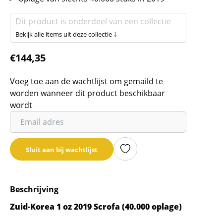
Dit product is onderdeel van een collectie
Bekijk alle items uit deze collectie ⤵
€
144,35
Voeg toe aan de wachtlijst om gemaild te
worden wanneer dit product beschikbaar
wordt
Vul
je
email
Sluit aan bij wachtlijst
adres
in
om
Beschrijving
de
wachtlijst
Zuid-Korea 1 oz 2019 Scrofa (40.000 oplage)
voor